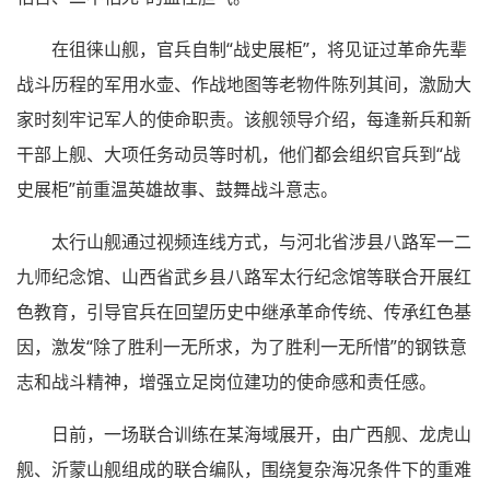
在徂徕山舰，官兵自制“战史展柜”，将见证过革命先辈
战斗历程的军用水壶、作战地图等老物件陈列其间，激励大
家时刻牢记军人的使命职责。该舰领导介绍，每逢新兵和新
干部上舰、大项任务动员等时机，他们都会组织官兵到“战
史展柜”前重温英雄故事、鼓舞战斗意志。
太行山舰通过视频连线方式，与河北省涉县八路军一二
九师纪念馆、山西省武乡县八路军太行纪念馆等联合开展红
色教育，引导官兵在回望历史中继承革命传统、传承红色基
因，激发“除了胜利一无所求，为了胜利一无所惜”的钢铁意
志和战斗精神，增强立足岗位建功的使命感和责任感。
日前，一场联合训练在某海域展开，由广西舰、龙虎山
舰、沂蒙山舰组成的联合编队，围绕复杂海况条件下的重难