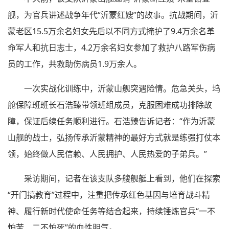
舰，为官兵讲述战争年代“沂蒙红嫂”的故事。抗战期间，沂
蒙老区15.5万余名妇女先后以不同方式掩护了9.4万余名革
命军人和抗日志士，4.2万余名妇女参加了救护八路军伤病
员的工作，共救助伤病员1.9万余人。
一次实战化训练中，沂蒙山舰突遇险情。危急关头，坞
舱保障班班长石浩臻带领班组成员，克服困难成功排除故
障，保证后续任务顺利进行。石浩臻告诉记者：“作为沂蒙
山舰的战士，弘扬传承沂蒙精神的最好方式就是练强打仗本
领，始终做人民信赖、人民拥护、人民热爱的子弟兵。”
采访期间，记者在该支队多艘舰艇上看到，他们在探索
“开门搞教育”过程中，注重把传承红色基因与培育战斗精
神、履行新时代使命任务等结合起来，持续锤炼官兵“一不
怕苦、二不怕死”的血性胆气。