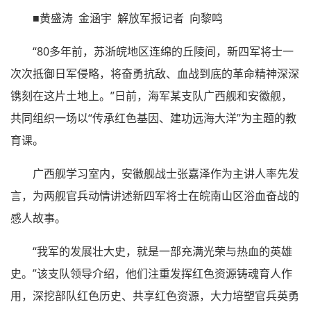
■黄盛涛 金涵宇 解放军报记者 向黎鸣
“80多年前，苏浙皖地区连绵的丘陵间，新四军将士一
次次抵御日军侵略，将奋勇抗敌、血战到底的革命精神深深
镌刻在这片土地上。”日前，海军某支队广西舰和安徽舰，
共同组织一场以“传承红色基因、建功远海大洋”为主题的教
育课。
广西舰学习室内，安徽舰战士张嘉泽作为主讲人率先发
言，为两舰官兵动情讲述新四军将士在皖南山区浴血奋战的
感人故事。
“我军的发展壮大史，就是一部充满光荣与热血的英雄
史。”该支队领导介绍，他们注重发挥红色资源铸魂育人作
用，深挖部队红色历史、共享红色资源，大力培塑官兵英勇