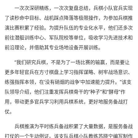
一次次深研精练，一次次复盘总结，兵棋小队官兵实现
了读秒命中目标、战机踩点降落等极限操作，为参加兵棋推
演比赛积累了经验。为提升队伍的专业化水平，他们还多次
前往潜艇训练中心、军队院校等单位，吸收学习先进技术和
前沿理论，并借助其专业场地设备开展训练。
“我们研究兵棋，不是为了一场比赛的输赢，而是要让
更多年轻官兵在方寸棋盘上学习指挥谋略、树牢战场意识、
练强指挥本领，在‘没有硝烟的战争’中加速能力提升。”该支
队领导介绍，他们注重发挥兵棋骨干的“种子”和“酵母”作
用，带动更多官兵学习利用兵棋系统，更好地服务备战打
仗。
兵棋推演为平时练兵备战积累了大量数据，是服务备战
打仗的一个生动例证。该支队兵棋小队教练苏晓宁编写制作