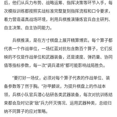
后，他们从兵力布势、战略运筹、指挥决策等环节入手，每
次模拟训练都按照实战标准完整复刻指挥流程和口令要求，
着力营造逼真战场环境，利用兵棋推演锤炼官兵自主研判、
自主决策、自主协同能力。
兵棋推演，是在方寸棋盘上展开精算博弈。每个算子都
代表一个作战单位，一场红蓝对抗包含数百个算子，它们反
映的不仅是作战单位和武器装备，还是速度、弹药量、协同
值等指标参数，每一次“调兵遣将”都可能影响战局胜负。
“要打好一场仗，必须对每个算子代表的作战单位、装
备参数等了然于胸。”孙甲麟说，为提升棋盘上的作战本
领，兵棋小队官兵潜心钻研各类武器装备，每次对抗训练结
束都会及时记录“敌”兵力歼灭情况、运用武器种类，总结归
纳不同算子的应对策略。