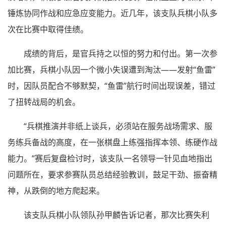
锤炼协同作战和应急应变能力。近几年，该支队兵棋小队多
次在比赛中取得佳绩。
成绩的背后，是官兵持之以恒的努力和付出。第一次参
加比赛，兵棋小队因一个微小失误遭到淘汰——发射“鱼雷”
时，因队员配合不够默契，“鱼雷”航行时间出现误差，错过
了扭转战局的机会。
“兵棋推演并非纸上谈兵，必须站在服务战场需求、服
务练兵备战的高度，在一张棋盘上练强指挥本领、练硬作战
能力。”赛后复盘检讨时，该支队一名领导一针见血地指出
问题所在，要求参赛队员总结经验教训，鼓足干劲、振奋精
神，从跌倒的地方爬起来。
该支队兵棋小队领队孙甲麟告诉记者，那次比赛失利