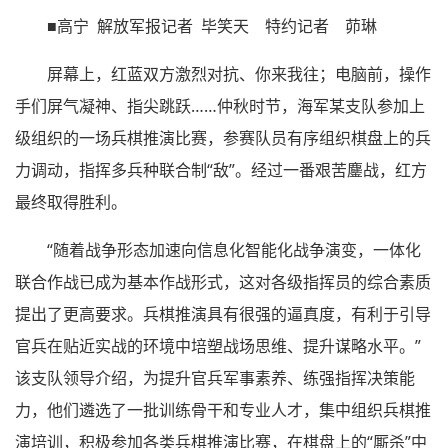
■高宁 解放军报记者 毕笑天 特约记者 茆琳
屏幕上，红蓝双方激烈对抗、你来我往；电脑前，操作
手们屏气凝神、指尖跳跃……仲秋时节，海军某支队参加上
级组织的一场兵棋推演比赛，参赛队员有序组织棋盘上的兵
力调动，指挥多兵种联合制“敌”。经过一番艰苦鏖战，红方
最终取得胜利。
“随着战争形态加速向信息化智能化战争演变，一体化
联合作战已成为基本作战形式，这对各级指挥员的综合素质
提出了更高要求。兵棋推演具有很强的逼真度，有利于引导
官兵在贴近实战的环境中培塑战场思维、提升谋略水平。”
该支队领导介绍，为提升官兵军事素养、练强指挥决策能
力，他们遴选了一批训练骨干和专业人才，集中组织兵棋推
演培训，积极参加各类兵棋推演比赛，在棋盘上的“厮杀”中