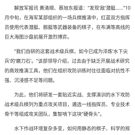
解放军报讯 黄清顺、蔡旭东报道：“发现‘敌’潜艇……”10
月中旬，在海军某部组织的一场兵棋推演中，红蓝双方指挥
员使用代表潜艇、舰艇等武器装备的棋子，在布满等高线的
巨大海图沙盘前展开激烈博弈。
“我们自研的这套战术级兵棋，如今已成为淬炼‘水下尖
兵’的‘磨刀石’。”该部领导介绍，过去由于缺乏开展战术研究
的高效推演工具，他们在组织攻防训练时往往面临对抗性不
强、沉浸感不足等问题。
为此，他们将研发一套贴近实战、支撑演训的水下攻防
战术级兵棋列为重点攻关项目，遴选一线指挥员、专业技术
骨干等组成攻关团队，集智啃下这块“硬骨头”。
水下作战环境复杂多变，如何用静态的棋子、科学的规