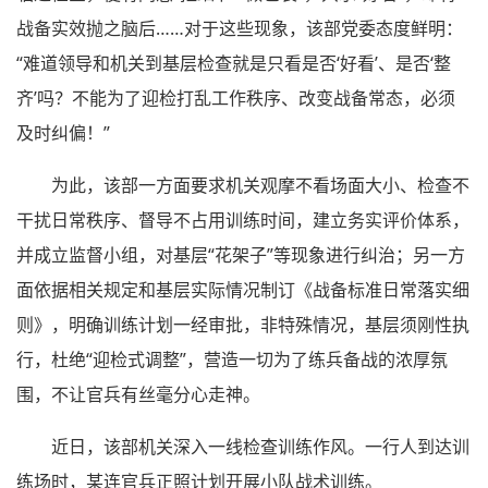
战备实效抛之脑后……对于这些现象，该部党委态度鲜明：
“难道领导和机关到基层检查就是只看是否‘好看’、是否‘整
齐’吗？不能为了迎检打乱工作秩序、改变战备常态，必须
及时纠偏！”
为此，该部一方面要求机关观摩不看场面大小、检查不
干扰日常秩序、督导不占用训练时间，建立务实评价体系，
并成立监督小组，对基层“花架子”等现象进行纠治；另一方
面依据相关规定和基层实际情况制订《战备标准日常落实细
则》，明确训练计划一经审批，非特殊情况，基层须刚性执
行，杜绝“迎检式调整”，营造一切为了练兵备战的浓厚氛
围，不让官兵有丝毫分心走神。
近日，该部机关深入一线检查训练作风。一行人到达训
练场时，某连官兵正照计划开展小队战术训练。