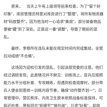
原来， 当天上午有上级领导前来检查，为了“留个好
印象”，库房管理员特意对库房进行了“整理”，将所有物资器
材“码放整齐”。因为他当时一心追求“美观”，部分装备物品
便被“藏”到了深处。正是这一番“调整”，导致了眼前的混
乱。
最终，李根所在连队未能在规定时间内完成集结，全营
拉动成绩“不合格”。
这场因为迎检引发的混乱，引起该部党委的注意。他们
经过调研发现，此类情况并不鲜见：训练场上，官兵应按照
能力水平分组补差、专攻精练，但遇到检查观摩时，部分带
兵人便会刻意统一训练内容节奏，确保“动作整齐划一”；日
常管理中，营区秩序、内务卫生原本依照战备标准保持，可
临近检查，便有同志“抠细节”“做包装”，只求“好看”，却将