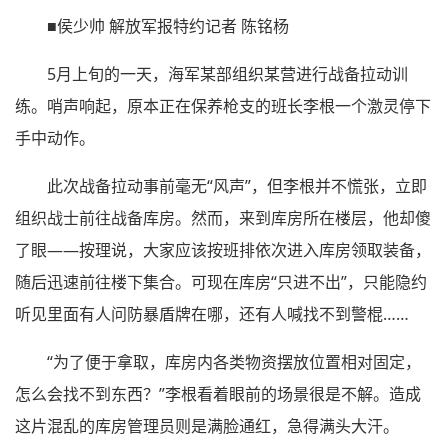
■侯少帅 解放军报特约记者 陈铭杨
5月上旬的一天，海军某部组织某营进行战备拉动训
练。哨声响起，原本正在保养枪支的班长李根一个激灵停下
手中动作。
此次战备拉动事前毫无“风声”，但李根并不慌张，立即
组织战士前往战备库房。然而，来到库房所在楼层，他却傻
了眼——按理说，大家应该按班排依次进入库房领取装备，
随后迅速前往楼下集合。可现在库房“只进不出”，只能隐约
听见里面有人问防暴盾牌在哪，还有人喊找不到警棍……
“为了便于拿取，库房内各类物资摆放位置相对固定，
怎么会找不到东西？”李根看着眼前的场景很是不解。造成
这片混乱的库房管理员则是满脸通红，急得满头大汗。