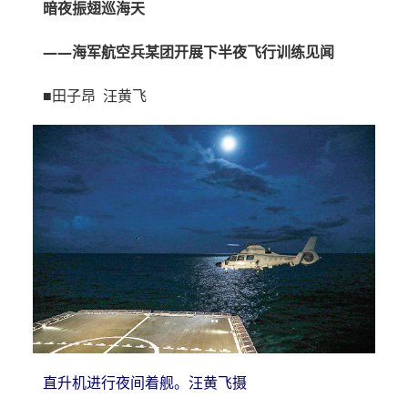
暗夜振翅巡海天
——海军航空兵某团开展下半夜飞行训练见闻
■田子昂 汪黄飞
直升机进行夜间着舰。汪黄飞摄