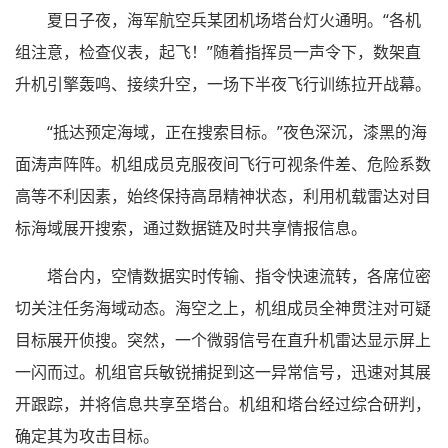
夏日子夜，海军航空兵某团机场塔台灯火通明。“各机
组注意，检查仪表，起飞！”随着指挥员一声令下，数架直
升机引擎轰鸣、接续升空，一场下半夜飞行训练拉开战幕。
“抵达预定海域，正在搜索目标。”夜色深沉，漆黑的海
面涛声阵阵。机组成员克服夜间飞行可视条件差、危险系数
高等不利因素，始终保持高昂精神状态，利用机载雷达对目
标海域展开搜索，通过数据链及时共享情报信息。
塔台内，空情数据实时传输、指令快速流转，各席位密
切关注任务海域动态。海空之上，机组成员全神贯注对可疑
目标展开侦搜。突然，一个微弱信号在直升机雷达显示屏上
一闪而过。机组官兵敏锐捕捉到这一异常信号，迅速对其展
开跟踪，并将信息共享至塔台。机组和塔台经过综合研判，
确定其为攻击目标。