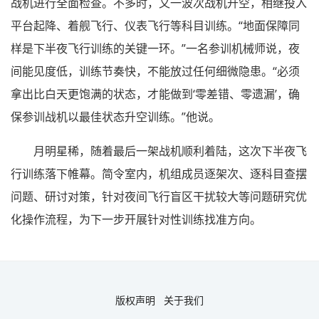
战机进行全面检查。不多时，又一波次战机升空，相继投入
平台起降、着舰飞行、仪表飞行等科目训练。“地面保障同
样是下半夜飞行训练的关键一环。”一名参训机械师说，夜
间能见度低，训练节奏快，不能放过任何细微隐患。“必须
拿出比白天更饱满的状态，才能做到‘零差错、零遗漏’，确
保参训战机以最佳状态升空训练。”他说。
月明星稀，随着最后一架战机顺利着陆，这次下半夜飞
行训练落下帷幕。简令室内，机组成员逐架次、逐科目查摆
问题、研讨对策，针对夜间飞行盲区干扰较大等问题研究优
化操作流程，为下一步开展针对性训练找准方向。
版权声明
关于我们