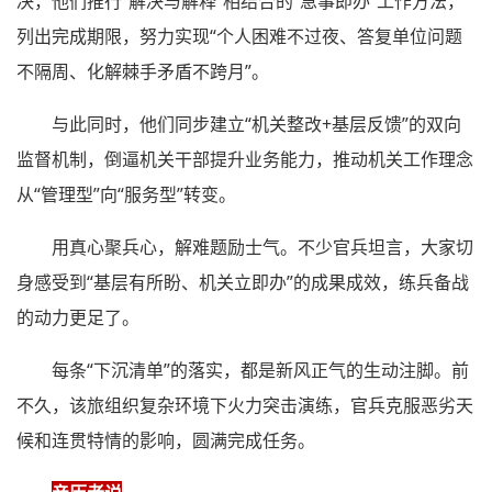
决，他们推行“解决与解释”相结合的“急事即办”工作方法，
列出完成期限，努力实现“个人困难不过夜、答复单位问题
不隔周、化解棘手矛盾不跨月”。
与此同时，他们同步建立“机关整改+基层反馈”的双向
监督机制，倒逼机关干部提升业务能力，推动机关工作理念
从“管理型”向“服务型”转变。
用真心聚兵心，解难题励士气。不少官兵坦言，大家切
身感受到“基层有所盼、机关立即办”的成果成效，练兵备战
的动力更足了。
每条“下沉清单”的落实，都是新风正气的生动注脚。前
不久，该旅组织复杂环境下火力突击演练，官兵克服恶劣天
候和连贯特情的影响，圆满完成任务。