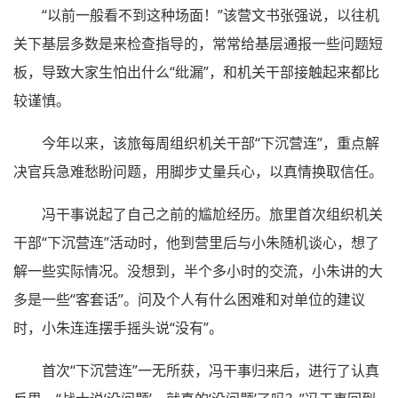
“以前一般看不到这种场面！”该营文书张强说，以往机
关下基层多数是来检查指导的，常常给基层通报一些问题短
板，导致大家生怕出什么“纰漏”，和机关干部接触起来都比
较谨慎。
今年以来，该旅每周组织机关干部“下沉营连”，重点解
决官兵急难愁盼问题，用脚步丈量兵心，以真情换取信任。
冯干事说起了自己之前的尴尬经历。旅里首次组织机关
干部“下沉营连”活动时，他到营里后与小朱随机谈心，想了
解一些实际情况。没想到，半个多小时的交流，小朱讲的大
多是一些“客套话”。问及个人有什么困难和对单位的建议
时，小朱连连摆手摇头说“没有”。
首次“下沉营连”一无所获，冯干事归来后，进行了认真