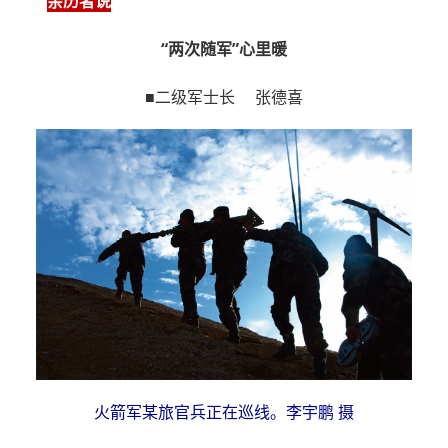
亲历者说
“两次随军”心里暖
■二级军士长 张德喜
火箭军某旅官兵正在巡线。李宇鹏 摄