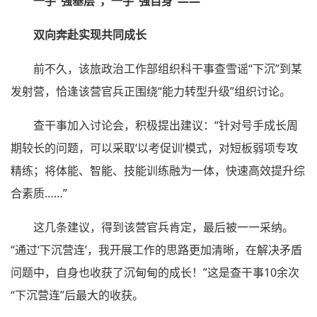
一手“强基层”，一手“强自身”——
双向奔赴实现共同成长
前不久，该旅政治工作部组织科干事查雪谣“下沉”到某
发射营，恰逢该营官兵正围绕“能力转型升级”组织讨论。
查干事加入讨论会，积极提出建议：“针对号手成长周
期较长的问题，可以采取‘以考促训’模式，对短板弱项专攻
精练；将体能、智能、技能训练融为一体，快速高效提升综
合素质……”
这几条建议，得到该营官兵肯定，最后被一一采纳。
“通过‘下沉营连’，我开展工作的思路更加清晰，在解决矛盾
问题中，自身也收获了沉甸甸的成长！”这是查干事10余次
“下沉营连”后最大的收获。