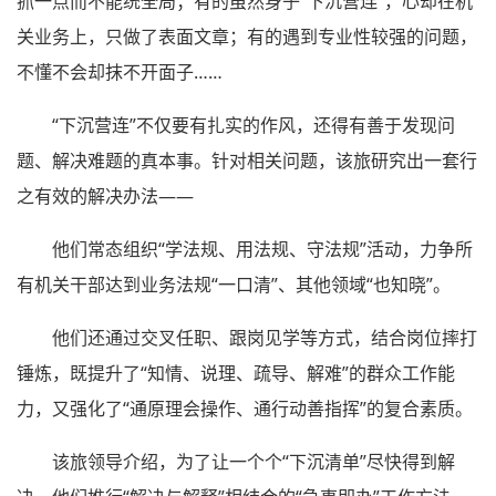
抓一点而不能统全局；有的虽然身子“下沉营连”，心却在机
关业务上，只做了表面文章；有的遇到专业性较强的问题，
不懂不会却抹不开面子……
“下沉营连”不仅要有扎实的作风，还得有善于发现问
题、解决难题的真本事。针对相关问题，该旅研究出一套行
之有效的解决办法——
他们常态组织“学法规、用法规、守法规”活动，力争所
有机关干部达到业务法规“一口清”、其他领域“也知晓”。
他们还通过交叉任职、跟岗见学等方式，结合岗位摔打
锤炼，既提升了“知情、说理、疏导、解难”的群众工作能
力，又强化了“通原理会操作、通行动善指挥”的复合素质。
该旅领导介绍，为了让一个个“下沉清单”尽快得到解