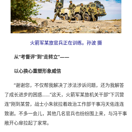
火箭军某旅官兵正在训练。孙波 摄
从“考督评”到“走转立”——
以心换心重塑形象威信
“谢谢您，不仅帮我解决了涉法涉诉问题，还为我解答
了成长进步的困惑……”这天，火箭军某旅机关干部“下沉营
连”刚到某营，战士小朱就拉着政治工作部干事冯天佑连连
致谢。不多一会儿，其他几名官兵也纷纷围上来，与冯干事
敞开心扉拉起了家常。