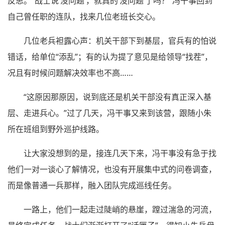
反思。“战士说‘没问题’，就真的‘没问题’了吗？”冯干事回到
自己曾任职的连队，找来几位老班长交心。
几位老兵袒露心声：机关干部下到基层，官兵有的怕说
错话，给单位“添乱”；有的认为提了意见是给领导“找茬”，
况且有时候问题解决效率也不高……
“这原因那原因，说到底还是机关干部没有真正深入基
层、走进兵心。”过了几天，冯干事又来到该营，跟随小朱
所在班组到野外巡护线路。
让大家没想到的是，接连几天下来，冯干事没有急于找
他们一对一谈心了解情况，也没有开展集中式的问卷调查，
而是像普通一兵那样，融入团队完成巡线任务。
一路上，他们一起走过陡峭的悬崖，蹚过湍急的河流，