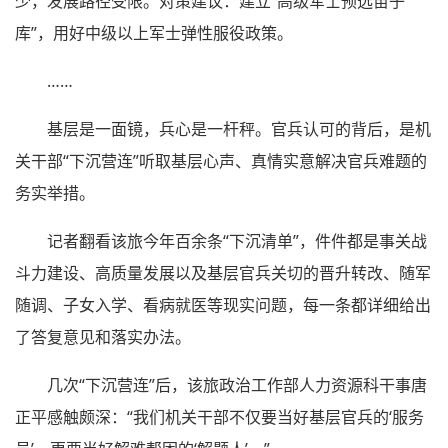
少，发展路径受限。对策建议：建立“高级军士预选苗子
库”，用好中级以上军士弹性服役政策。
……
基层是一面镜，兵心是一杆秤。官兵认可的背后，是机
关干部“下沉营连”听取基层心声、真情实意解决官兵难题的
务实举措。
记者翻看该旅今年百余条“下沉清单”，件件都是事关战
斗力建设、高质量发展以及基层官兵关切的晋升转改、随军
随调、子女入学、看病就医等现实问题，每一条都详细给出
了答复意见和落实办法。
几次“下沉营连”后，该旅政治工作部人力资源科干事唐
正平感触颇深：“我们机关干部不仅要当好基层官兵的‘服务