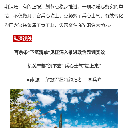
期销账，有的正按计划节点稳步推进。一项项暖心务实的举
措，不仅做到了官兵心坎上，更凝聚了兵心士气，有效转化
为广大官兵聚焦主责主业、矢志奋斗强军的强大动力。
纵深视线
百余条“下沉清单”见证深入推进政治整训实效——
机关干部“沉下去” 兵心士气“提上来”
■孙 波 解放军报特约记者 李兵峰