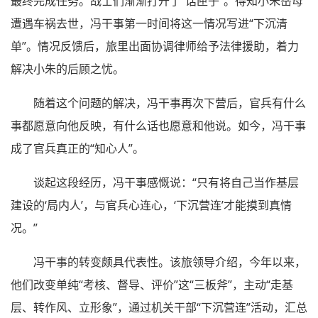
最终完成任务。战士们渐渐打开了“话匣子”。得知小朱岳母
遭遇车祸去世，冯干事第一时间将这一情况写进“下沉清
单”。情况反馈后，旅里出面协调律师给予法律援助，着力
解决小朱的后顾之忧。
随着这个问题的解决，冯干事再次下营后，官兵有什么
事都愿意向他反映，有什么话也愿意和他说。如今，冯干事
成了官兵真正的“知心人”。
谈起这段经历，冯干事感慨说：“只有将自己当作基层
建设的‘局内人’，与官兵心连心，‘下沉营连’才能摸到真情
况。”
冯干事的转变颇具代表性。该旅领导介绍，今年以来，
他们改变单纯“考核、督导、评价”这“三板斧”，主动“走基
层、转作风、立形象”，通过机关干部“下沉营连”活动，汇总