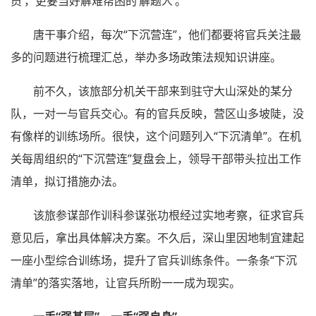
员’，更要当好解难帮困的‘解题人’。”
唐干事介绍，每次“下沉营连”，他们都要将官兵关注最
多的问题进行梳理汇总，举办多场政策法规知识讲座。
前不久，该旅部分机关干部来到驻守大山深处的某分
队，一对一与官兵交心。有的官兵反映，营区山多坡陡，没
有像样的训练场所。很快，这个问题列入“下沉清单”。在机
关每周组织的“下沉营连”复盘会上，领导干部带头拉出工作
清单，拟订措施办法。
该旅参谋部作训科参谋张功根经过实地考察，征求官兵
意见后，拿出具体解决方案。不久后，深山里因地制宜建起
一座小型综合训练场，提升了官兵训练条件。一条条“下沉
清单”的落实落地，让官兵所盼一一成为现实。