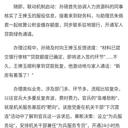
随即，联动机制启动：孙琦首先协调人力资源科的同事
核实了王捧玉的服役信息，接着来到财务科，与助理员朱佩
君一起核算公积金缴存额度，同步联系驻地银行，开通军人
贷款绿色通道。
办理过程中，孙琦及时向王捧玉反馈进度：“材料已提
交银行审核”“贷款额度已确定，即将进入签约环节”……不
久，王捧玉顺利拿到贷款批复，他激动地与家人通话：“新
房有着落了！”
办理类似业务，涉及部门多、环节多，流程比较复杂，
以往官兵大多要反复奔波，费时费力。官兵的“急难愁盼”，
就是机关服务基层的“靶向”。该旅党委在机关干部“下沉营
连”活动中了解到官兵这一诉求后，果断决策：设立“为兵服
务站”，安排机关干部兼任“为兵服务专员”，开通24小时热