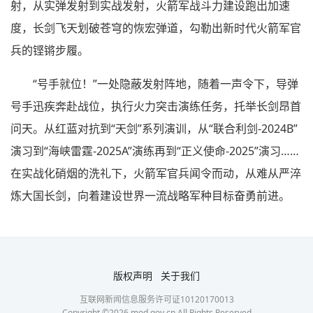
射，从实弹发射到实战发射，火箭军战斗力建设跑出加速
度，长剑飞天划破苍穹的恢宏弹道，勾勒出新时代火箭军官
兵的铿锵步履。
“号手就位！”一处隐蔽发射阵地，随着一声令下，导弹
号手迅疾奔赴战位，执行火力突击演练任务，托举长剑昂首
问天。从红蓝对抗到“天剑”系列演训，从“联合利剑-2024B”
演习到“海峡雷霆-2025A”演练再到“正义使命-2025”演习……
在实战化硝烟的洗礼下，火箭军官兵闻令而动，从难从严淬
炼大国长剑，向着建设世界一流战略军种目标奋勇前进。
版权声明
关于我们
互联网新闻信息服务许可证10120170013
Copyright ©
2026
mod.gov.cn All Rights Reserved