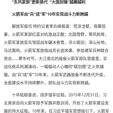
“东风家族”更新换代 “大国剑锋”越磨越利
火箭军由“兵”成“军”10年实现战斗力新跨越
解放军报讯 特约记者李兵峰报道：荒凉戈壁，夜幕低
垂，火箭军某部红蓝对抗激战正酣；北国雪野，寒风刺骨，
火箭军某旅官兵驾驭战车碾冰卷雪，淬火砺剑；深山谷地，
马达轰鸣，火箭军某旅指战员长途奔袭，参加诸军兵种联合
突击……寒冬时节，大江南北的座座火箭军部队营盘里，实
战化练兵热潮涌动，一幅幅动人心魄的“砺剑图”正火热铺
展。由“兵”成“军”10年来，火箭军武器装备不断迭代升级，
全面建设水平持续攀升，部队战斗力实现新跨越。
十年砥砺奋进，阔步强军征程。2015年12月31日，习
主席亲自向火箭军授予军旗并致训词，开启了火箭军建设发
展的伟大征程。10年来，在习近平强军思想指引下，火箭军