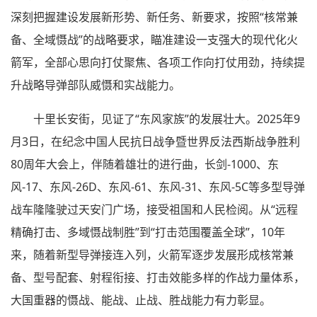
深刻把握建设发展新形势、新任务、新要求，按照“核常兼
备、全域慑战”的战略要求，瞄准建设一支强大的现代化火
箭军，全部心思向打仗聚焦、各项工作向打仗用劲，持续提
升战略导弹部队威慑和实战能力。
十里长安街，见证了“东风家族”的发展壮大。2025年9
月3日，在纪念中国人民抗日战争暨世界反法西斯战争胜利
80周年大会上，伴随着雄壮的进行曲，长剑-1000、东
风-17、东风-26D、东风-61、东风-31、东风-5C等多型导弹
战车隆隆驶过天安门广场，接受祖国和人民检阅。从“远程
精确打击、多域慑战制胜”到“打击范围覆盖全球”，10年
来，随着新型导弹接连入列，火箭军逐步发展形成核常兼
备、型号配套、射程衔接、打击效能多样的作战力量体系，
大国重器的慑战、能战、止战、胜战能力有力彰显。