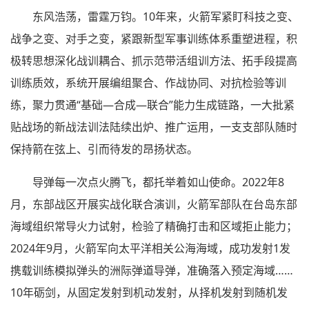
东风浩荡，雷霆万钧。10年来，火箭军紧盯科技之变、
战争之变、对手之变，紧跟新型军事训练体系重塑进程，积
极转思想深化战训耦合、抓示范带活组训方法、拓手段提高
训练质效，系统开展编组聚合、作战协同、对抗检验等训
练，聚力贯通“基础—合成—联合”能力生成链路，一大批紧
贴战场的新战法训法陆续出炉、推广运用，一支支部队随时
保持箭在弦上、引而待发的昂扬状态。
导弹每一次点火腾飞，都托举着如山使命。2022年8
月，东部战区开展实战化联合演训，火箭军部队在台岛东部
海域组织常导火力试射，检验了精确打击和区域拒止能力；
2024年9月，火箭军向太平洋相关公海海域，成功发射1发
携载训练模拟弹头的洲际弹道导弹，准确落入预定海域……
10年砺剑，从固定发射到机动发射，从择机发射到随机发