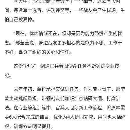
聊天中，邢莹莹给记者分享了一个细节：过去有段时
间，每逢军士选晋、评功评奖等，一些战友会产生忧虑，生
怕自己被漏掉。
“现在，忧虑情绪还在，但却是因为能力恐慌产生的忧
虑。”邢莹莹说，身边战友更多担心的是能力不够、工作干
不好，辜负了组织的关心和信任。
这份“担心”，倒逼官兵着眼使命任务不断锤炼专业技
能。
去年年初，单位承担某试训任务。作为专业骨干，邢莹
莹主动挑起重担，带领战友们加班加点钻研大纲、打磨训
法。在专业编组训练中，官兵大胆创新工作流程，将原本需
要6人配合完成的课目，优化为4人协同完成，用时也大幅缩
短，训练效益明显提升。