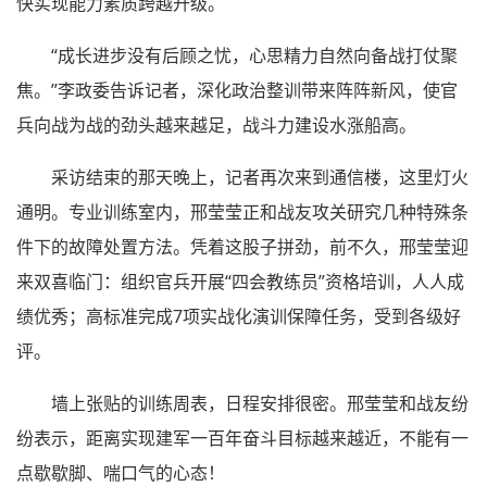
快实现能力素质跨越升级。
“成长进步没有后顾之忧，心思精力自然向备战打仗聚
焦。”李政委告诉记者，深化政治整训带来阵阵新风，使官
兵向战为战的劲头越来越足，战斗力建设水涨船高。
采访结束的那天晚上，记者再次来到通信楼，这里灯火
通明。专业训练室内，邢莹莹正和战友攻关研究几种特殊条
件下的故障处置方法。凭着这股子拼劲，前不久，邢莹莹迎
来双喜临门：组织官兵开展“四会教练员”资格培训，人人成
绩优秀；高标准完成7项实战化演训保障任务，受到各级好
评。
墙上张贴的训练周表，日程安排很密。邢莹莹和战友纷
纷表示，距离实现建军一百年奋斗目标越来越近，不能有一
点歇歇脚、喘口气的心态！