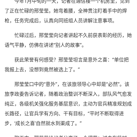
今年1月中旬的一天，记者在通信楼一个机房里，见到
了正在忙碌的邢莹莹。她弯着腰，全神贯注盯着手中的焊
枪，任务完成后，认真向同班组人员讲解注意事项。
忙碌过后，邢莹莹向记者讲起不久前获表彰的经历，她
语气平静，仿佛在讲述“别人的故事”。
获此荣誉有何感受？邢莹莹坦言是意外之喜：“单位把
我报上去，没想到竟然被选上了。”
邢莹莹口中的“意外”，在该旅领导心中却是“必然”。该
旅李政委告诉记者，随着政治整训不断深入，部队风气愈发
纯正，各级机关强化服务基层意识，主动为官兵精准规划成
长路径，让官兵学有方向、干有目标，“平时不断取得进
步，‘成长之喜’自然就水到渠成了。”