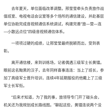
去年夏天，单位面临改革调整。邢莹莹牵头负责旅作战
值班室、电视电话会议室等多个场所的通信建设，并赴基层
单位协助完成音视频通信系统调试，构建完善“旅—营—连
—小散远点位”四级音视频通信体系。
一项项过硬的成绩，让邢莹莹最终脱颖而出，受到表
彰。
离开通信楼，来到训练场，记者偶遇三级军士长黄镭。
眼前这名黝黑的汉子，去年同样喜事连连：当上了班长，参
加了高级军士晋升培训，连续4年延期服役的他戴上了三级
军士长军衔。
“后来才知道，为了我的事，旅领导专门开了碰头会，
机关还为我规划成长路线图。”聊起这些，黄镭连说两个没