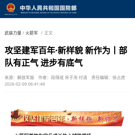
武装力量
/
火箭军
/
正文
攻坚建军百年·新样貌 新作为丨部
队有正气 进步有底气
来源：解放军报
作者：段得成 宋子洵 付语
责任编辑：徐占虎
2026-02-09 06:41:49