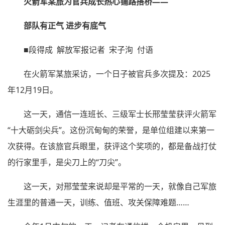
火箭军某旅为官兵成长热心铺路搭桥——
部队有正气 进步有底气
■段得成 解放军报记者 宋子洵 付语
在火箭军某旅采访，一个日子被官兵多次提及：2025
年12月19日。
这一天，通信一连班长、三级军士长邢莹莹获评火箭军
“十大砺剑尖兵”。这份沉甸甸的荣誉，是单位组建以来第一
次获得。在该旅官兵眼里，获评这个奖项的，都是备战打仗
的行家里手，是尖刀上的“刀尖”。
这一天，对邢莹莹来说却是平常的一天，就像自己军旅
生涯里的普通一天，训练、值班、攻关保障难题……