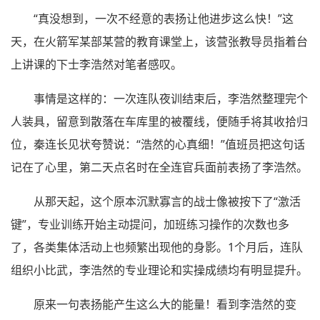
“真没想到，一次不经意的表扬让他进步这么快！”这
天，在火箭军某部某营的教育课堂上，该营张教导员指着台
上讲课的下士李浩然对笔者感叹。
事情是这样的：一次连队夜训结束后，李浩然整理完个
人装具，留意到散落在车库里的被覆线，便随手将其收拾归
位，秦连长见状夸赞说：“浩然的心真细！”值班员把这句话
记在了心里，第二天点名时在全连官兵面前表扬了李浩然。
从那天起，这个原本沉默寡言的战士像被按下了“激活
键”，专业训练开始主动提问，加班练习操作的次数也多
了，各类集体活动上也频繁出现他的身影。1个月后，连队
组织小比武，李浩然的专业理论和实操成绩均有明显提升。
原来一句表扬能产生这么大的能量！看到李浩然的变