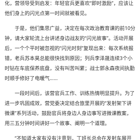
化，营领导受到启发：年轻官兵更喜欢“即时激励”，应该让
他们身上的闪光点第一时间就被看见。
于是，他们集思广益，决定在每次政治教育课的前10分
钟，请大家轮流上台讲述身边战友的“闪光故事”。活动开展
后，一个个平时被忽视的“闪光时刻”复现出来：每次系统报
错，老兵苏本昊总能很快找到原因；列兵李泽晟连续3个小
时钻在车底保养底盘，没有叫苦叫累；战士郭永森夜间执勤
时顺手修好了电暖气……
一段时间后，该营官兵工作、训练热情明显提升。为了
进一步巩固成效，营党委决定结合旅里开展的“发射架下讲
微课”系列活动，鼓励官兵将身边人身边事写进微课教案，
用三五分钟时间讲好一个故事、阐明一个道理。
“不知道大家有没有注意到，丁班长总会在发射车展开