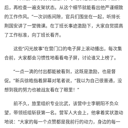
后，再检查一遍支架状态。从这个细节就能看出他严谨细致
的工作作风。”一次训练间隙，官兵们围坐在一起，听排长
荆国安讲了一堂微课。在丁班长事迹激励下，大家自觉提高
了工作标准，向丁班长看齐。
这些“闪光故事”在营门口的电子屏上滚动播出，每次集
合前，大家都会习惯性地看看电子屏，讨论谁又上榜了。
“一点一滴的付出都能被看到，这既是激励，也是督
促。”新兵徐皓指着屏幕对笔者说，“我以为自己很普通，没
想到我的努力也被战友看在了眼里！”
前不久，旅里组织专业比武，该营中士李朝阳不负众
望，带领班组斩获第一名。营军人大会上，他拿着奖状激动
地说：“大家的每一个点赞都是我前行的动力，身边的每一