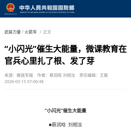
武装力量
/
火箭军
/
正文
“小闪光”催生大能量，微课教育在
官兵心里扎了根、发了芽
来源：解放军报
作者：蔡润晗 刘相汝
责任编辑：王粲
2026-03-15 07:00:48
“小闪光”催生大能量
■蔡润晗 刘相汝