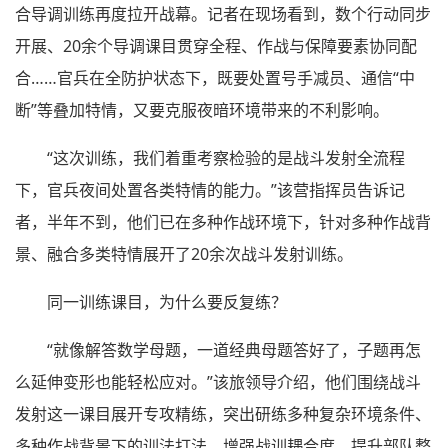
合导调训练再度拉开战幕。记者在现场看到，数个行动同步
开展、20余个导调课目贯穿全程、作战与保障要素协同配
合……官兵在全防护状态下，既要处置号手减员、通信“中
断”等叠加特情，又要克服夜暗环境带来的不利影响。
“这次训练，我们着重考察检验的是战斗发射全流程
下，官兵夜间处置各类特情的能力。”该营指挥员告诉记
者，半年不到，他们已在多种作战环境下，针对多种作战背
景、融合多类特情展开了20余次战斗发射训练。
同一训练课目，为什么要反复练？
“就像解答数学母题，一道经典母题答好了，子题再怎
么延伸变形也能轻松应对。”该旅领导介绍，他们围绕战斗
发射这一课目展开专攻精练，突出研练多种复杂环境条件、
多种作战背景下的训法打法，增强战训耦合度，提升部队整