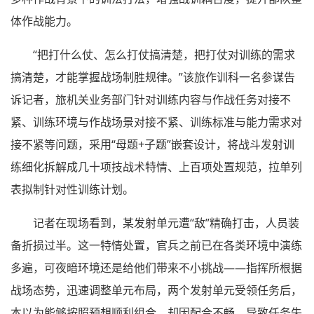
体作战能力。
“把打什么仗、怎么打仗搞清楚，把打仗对训练的需求
搞清楚，才能掌握战场制胜规律。”该旅作训科一名参谋告
诉记者，旅机关业务部门针对训练内容与作战任务对接不
紧、训练环境与作战场景对接不紧、训练标准与能力需求对
接不紧等问题，采用“母题+子题”嵌套设计，将战斗发射训
练细化拆解成几十项技战术特情、上百项处置规范，拉单列
表拟制针对性训练计划。
记者在现场看到，某发射单元遭“敌”精确打击，人员装
备折损过半。这一特情处置，官兵之前已在各类环境中演练
多遍，可夜暗环境还是给他们带来不小挑战——指挥所根据
战场态势，迅速调整单元布局，两个发射单元受领任务后，
本以为能够按照预想顺利组合，却因配合不畅，导致任务失