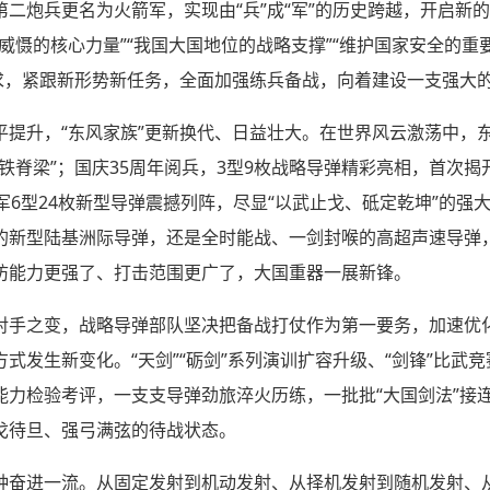
二炮兵更名为火箭军，实现由“兵”成“军”的历史跨越，开启新
威慑的核心力量”“我国大国地位的战略支撑”“维护国家安全的重
要求，紧跟新形势新任务，全面加强练兵备战，向着建设一支强大
提升，“东风家族”更新换代、日益壮大。在世界风云激荡中，东风
铁脊梁”；国庆35周年阅兵，3型9枚战略导弹精彩亮相，首次
军6型24枚新型导弹震撼列阵，尽显“以武止戈、砥定乾坤”的强
的新型陆基洲际导弹，还是全时能战、一剑封喉的高超声速导弹
防能力更强了、打击范围更广了，大国重器一展新锋。
对手之变，战略导弹部队坚决把备战打仗作为第一要务，加速优
式发生新变化。“天剑”“砺剑”系列演训扩容升级、“剑锋”比武
能力检验考评，一支支导弹劲旅淬火历练，一批批“大国剑法”接
戈待旦、强弓满弦的待战状态。
种奋进一流。从固定发射到机动发射、从择机发射到随机发射、