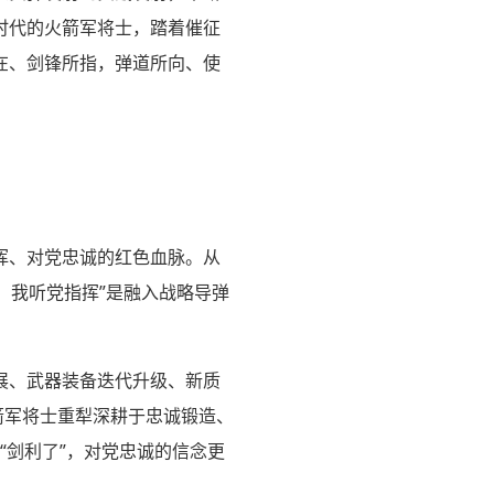
时代的火箭军将士，踏着催征
在、剑锋所指，弹道所向、使
挥、对党忠诚的红色血脉。从
，我听党指挥”是融入战略导弹
展、武器装备迭代升级、新质
箭军将士重犁深耕于忠诚锻造、
“剑利了”，对党忠诚的信念更