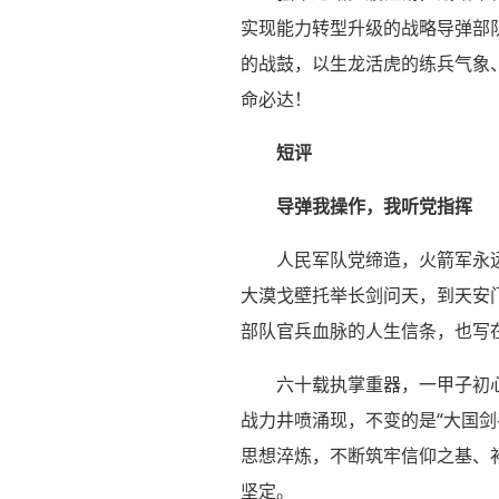
实现能力转型升级的战略导弹部
的战鼓，以生龙活虎的练兵气象
命必达！
短评
导弹我操作，我听党指挥
人民军队党缔造，火箭军永
大漠戈壁托举长剑问天，到天安门
部队官兵血脉的人生信条，也写
六十载执掌重器，一甲子初
战力井喷涌现，不变的是“大国
思想淬炼，不断筑牢信仰之基、补
坚定。