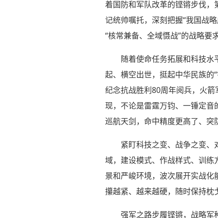
着国防和军队改革的铿锵步伐，第
记统帅嘱托，深刻把握“我国战略
“核常兼备、全域慑战”的战略
随着使命任务拓展和科技水平
起、横空出世，挺起中华民族的“
纪念抗战胜利80周年阅兵，火箭
现，不论是雷霆万钧、一锤定音
巡航天剑，命中精度更高了、突
紧盯科技之变、战争之变、
域，建设模式、作战样式、训练方
景和严峻环境，波次展开实战化
攥越紧、越来越硬，随时保持枕
强军之路步履铿锵，战略军