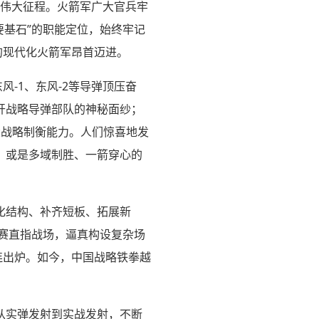
的伟大征程。火箭军广大官兵牢
要基石”的职能定位，始终牢记
的现代化火箭军昂首迈进。
-1、东风-2等导弹顶压奋
揭开战略导弹部队的神秘面纱；
大战略制衡能力。人们惊喜地发
，或是多域制胜、一箭穿心的
化结构、补齐短板、拓展新
竞赛直指战场，逼真构设复杂场
连出炉。如今，中国战略铁拳越
从实弹发射到实战发射，不断