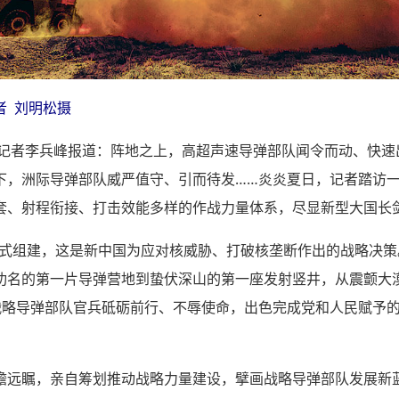
者 刘明松摄
约记者李兵峰报道：阵地之上，高超声速导弹部队闻令而动、快速
下，洲际导弹部队威严值守、引而待发……炎炎夏日，记者踏访
、射程衔接、打击效能多样的作战力量体系，尽显新型大国长剑“
兵正式组建，这是新中国为应对核威胁、打破核垄断作出的战略决策
功名的第一片导弹营地到蛰伏深山的第一座发射竖井，从震颤大
战略导弹部队官兵砥砺前行、不辱使命，出色完成党和人民赋予
远瞩，亲自筹划推动战略力量建设，擘画战略导弹部队发展新蓝图。