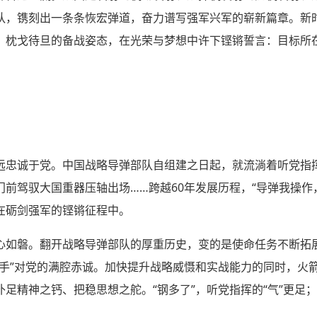
队，镌刻出一条条恢宏弹道，奋力谱写强军兴军的崭新篇章。新
、枕戈待旦的备战姿态，在光荣与梦想中许下铿锵誓言：目标所
远忠诚于党。中国战略导弹部队自组建之日起，就流淌着听党指
前驾驭大国重器压轴出场……跨越60年发展历程，“导弹我操作
在砺剑强军的铿锵征程中。
心如磐。翻开战略导弹部队的厚重历史，变的是使命任务不断拓
剑手”对党的满腔赤诚。加快提升战略威慑和实战能力的同时，火
足精神之钙、把稳思想之舵。“钢多了”，听党指挥的“气”更足；