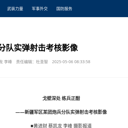
武装力量
军事外交
国防服务
分队实弹射击考核影像
龙 李峰
责任编辑：杜圣智
2025-05-06 08:33:58
戈壁深处 练兵正酣
——新疆军区某团炮兵分队实弹射击考核影像
■黄进财 蔡凯龙 李峰 摄影报道