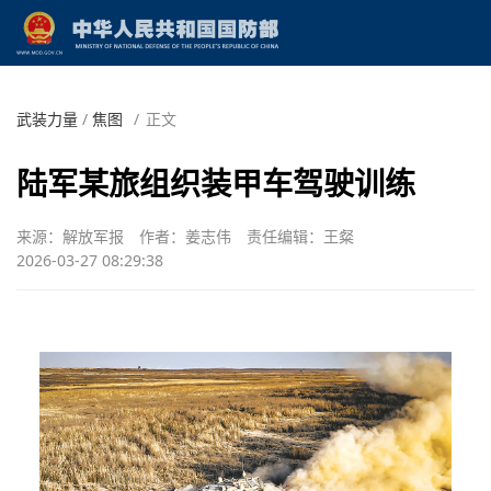
武装力量
/
焦图
/
正文
陆军某旅组织装甲车驾驶训练
来源：解放军报
作者：姜志伟
责任编辑：王粲
2026-03-27 08:29:38