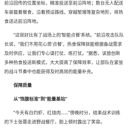
前沿回传的位置坐标，精准投送至前沿阵地；数台无人配送
车装载着餐食，沿着预设路线，穿越堑壕等复杂地形，将热
食送达前沿阵地。
“这就好比有了战场上的‘智能点餐’系统。”前沿攻击队队
长说，“我们不用花心思‘点餐’，热食保障就能根据备战需求
及时供应，让我们专心谋打仗、练打仗。”据悉，该旅创新
多种热食投送新模式，大大提高了保障效率，让部队在紧张
的战斗节奏中也能获得及时高效的能量补充。
保障质量
从“饱腹标准”到“能量基站”
“今天有白灼虾、红烧肉……”傍晚时分，结束战术训练
的下士张蓉走进野战餐厅，脸上顿时露出了笑容。