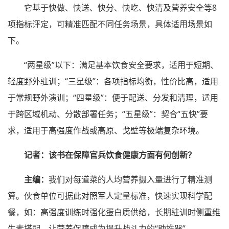
它基于快做、快送、快分、快吃、快清及营养安全等8
项指标评定，可精准匹配不同任务场景，具体适用场景如
下。
“两星级”以下：满足基本饮食安全要求，适用于短期、
轻度野外驻训；“三星级”：各项指标均衡，性价比高，适用
于常规野外演训；“四星级”：便于配送、分发和清理，适用
于跨区域机动、分散部署任务；“五星级”：契合“五快”要
求，适用于高强度作战或高原、戈壁等极端复杂环境。
记者：该书在保障官兵饮食健康方面有何创新？
主编：
我们对每道菜的人均营养摄入量进行了精准测
算。伙食单位可据此对照军人定量标准，快速实现科学配
餐，如：高强度训练时强化蛋白质供给，长期驻训时侧重维
生素搭配，让营养保障成为提升战斗力的“助推器”。