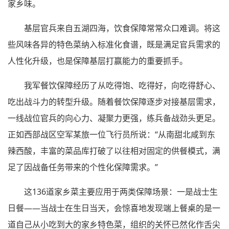
家乡味。
基层官兵来自五湖四海，饮食保障常常众口难调。将这
些风味各异的特色菜纳入标准化食谱，既是满足官兵需求的
人性化升级，也是保障基层打赢能力的重要抓手。
我军餐饮保障经历了从吃得饱、吃得好，向吃得舒心、
吃出战斗力的转型升级。随着餐饮保障逐步对接基层需求，
一线战位官兵的向心力、凝聚力更强，练兵备战劲头更足。
正如西部战区空军某旅一位飞行员所说：“从南甜北咸到东
辣西酸，丰富的菜品库打破了以往相对固定的供餐模式，满
足了因战备任务带来的个性化保障需求。”
这136道家乡菜主要应用于两类保障场景：一是战士生
日餐——当战士在生日当天，会惊喜地发现端上餐桌的是一
道自己从小吃到大的家乡特色菜，组织的关怀已然化作舌尖