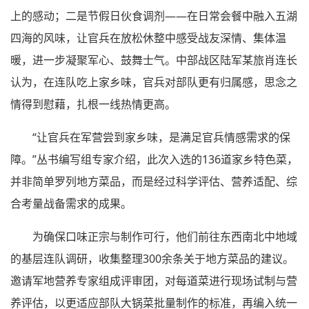
上的感动；二是节假日伙食调剂——在日常会餐中融入五湖
四海的风味，让官兵在放松休整中感受战友深情、集体温
暖，进一步凝聚军心、鼓舞士气。中部战区陆军某旅肖连长
认为，在连队吃上家乡味，官兵对部队更有归属感，思念之
情得到慰藉，扎根一线热情更高。
“让官兵在军营尝到家乡味，是满足官兵情感需求的保
障。”丛书编写组专家介绍，此次入选的136道家乡特色菜，
并非简单罗列地方菜品，而是经过科学评估、营养适配、综
合考量战备需求的成果。
为确保口味正宗与制作可行，他们前往东西南北中地域
的基层连队调研，收集整理300余条关于地方菜品的建议。
邀请军地营养专家组成评审团，对每道菜进行现场试制与营
养评估，以更适应部队大锅菜批量制作的标准，再编入统一