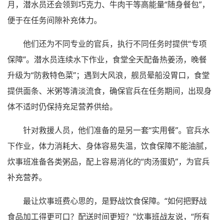
月，潜水员还会领到巧克力、牛肉干等高能量“随身餐包”，
便于在任务间隙补充体力。
他们还为不同专业的官兵，执行不同任务时提供“专项
保障”。潜水员连续水下作业，食堂全天配备热姜汤，晚餐
升级为“防救特色菜”；遇到大风浪，舰员晕船没胃口，食堂
提供面条、米粥等清淡流食，确保官兵在任务期间，出现身
体不适时仍保持充足营养供给。
针对救援人员，他们准备的是另一套“实用餐”。官兵水
下作业，体力消耗大、身体容易失温，饮食保障不能油腻，
炊事班准备各类粥品，配上容易消化的“肉汤蛋奶”，为官兵
补充营养。
最让炊事班费心思的，是野战饮食保障。“如何把野战
食品加工得更可口？配送时间更短？”炊事班战友说，“所有