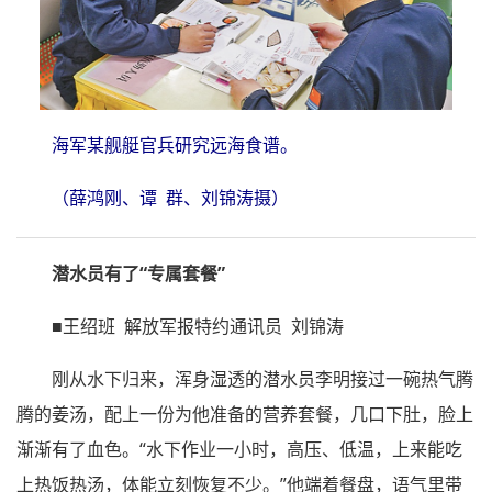
海军某舰艇官兵研究远海食谱。
（薛鸿刚、谭 群、刘锦涛摄）
潜水员有了“专属套餐”
■王绍班 解放军报特约通讯员 刘锦涛
刚从水下归来，浑身湿透的潜水员李明接过一碗热气腾
腾的姜汤，配上一份为他准备的营养套餐，几口下肚，脸上
渐渐有了血色。“水下作业一小时，高压、低温，上来能吃
上热饭热汤，体能立刻恢复不少。”他端着餐盘，语气里带