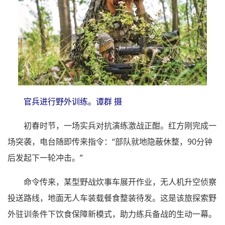
官兵进行野外训练。谭群 摄
初春时节，一场实兵对抗演练激战正酣。红方刚完成一
场突袭，电台随即传来指令：“部队就地隐蔽休整，90分钟
后发起下一轮冲击。”
命令传来，某型野战炊事车展开作业，无人机升空侦察
投送路线，地面无人车装载餐食整装待发。这是该旅探索野
外驻训条件下饮食保障新模式，助力练兵备战的生动一幕。