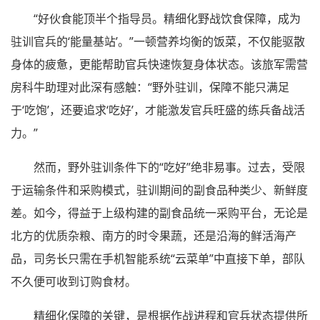
“好伙食能顶半个指导员。精细化野战饮食保障，成为
驻训官兵的‘能量基站’。”一顿营养均衡的饭菜，不仅能驱散
身体的疲惫，更能帮助官兵快速恢复身体状态。该旅军需营
房科牛助理对此深有感触：“野外驻训，保障不能只满足
于‘吃饱’，还要追求‘吃好’，才能激发官兵旺盛的练兵备战活
力。”
然而，野外驻训条件下的“吃好”绝非易事。过去，受限
于运输条件和采购模式，驻训期间的副食品种类少、新鲜度
差。如今，得益于上级构建的副食品统一采购平台，无论是
北方的优质杂粮、南方的时令果蔬，还是沿海的鲜活海产
品，司务长只需在手机智能系统“云菜单”中直接下单，部队
不久便可收到订购食材。
精细化保障的关键，是根据作战进程和官兵状态提供所