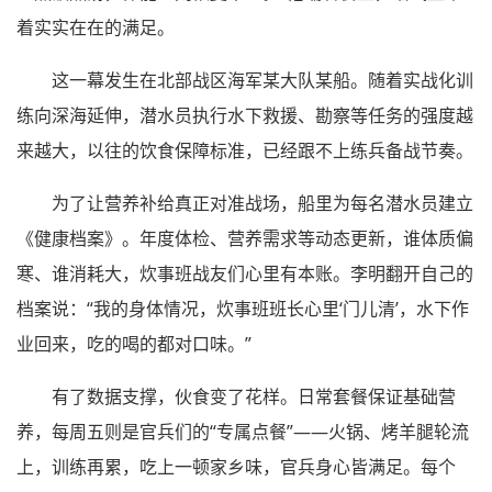
着实实在在的满足。
这一幕发生在北部战区海军某大队某船。随着实战化训
练向深海延伸，潜水员执行水下救援、勘察等任务的强度越
来越大，以往的饮食保障标准，已经跟不上练兵备战节奏。
为了让营养补给真正对准战场，船里为每名潜水员建立
《健康档案》。年度体检、营养需求等动态更新，谁体质偏
寒、谁消耗大，炊事班战友们心里有本账。李明翻开自己的
档案说：“我的身体情况，炊事班班长心里‘门儿清’，水下作
业回来，吃的喝的都对口味。”
有了数据支撑，伙食变了花样。日常套餐保证基础营
养，每周五则是官兵们的“专属点餐”——火锅、烤羊腿轮流
上，训练再累，吃上一顿家乡味，官兵身心皆满足。每个