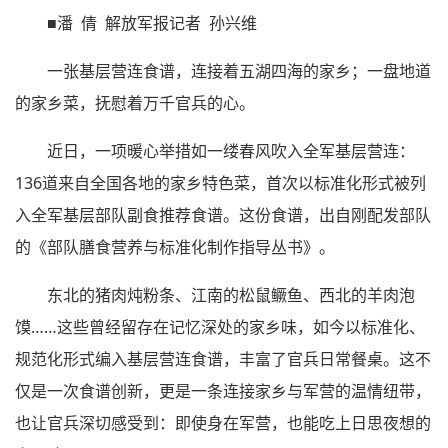
■潘 倩 解放军报记者 孙兴维
一张基层营连食谱，连接着五湖四海的家乡；一盘地道
的家乡菜，抚慰着万千官兵的心。
近日，一项暖心举措如一缕春风吹入全军基层营连：
136道来自全国各地的家乡特色菜，首次以标准化形式被列
入全军基层部队副食推荐食谱。这份食谱，出自刚配发部队
的《部队膳食营养与标准化制作指导丛书》。
东北的猪肉炖粉条、江南的松鼠鳜鱼、西北的羊肉泡
馍……这些曾经留存在记忆深处的家乡味，如今以标准化、
规范化形式编入基层营连食谱，丰富了官兵日常餐桌。这不
仅是一次食谱创新，更是一条连接家乡与军营的温情纽带，
也让官兵深切感受到：即使身在军营，也能吃上日思夜想的