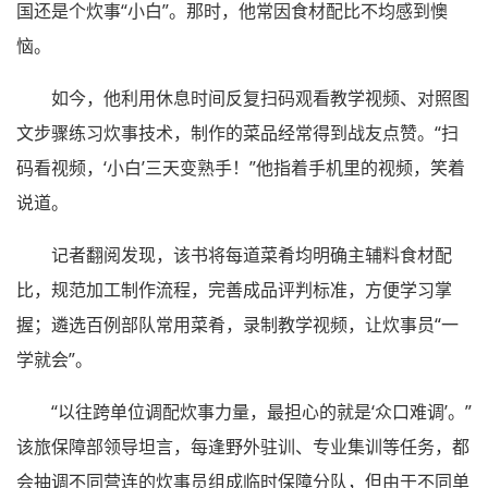
国还是个炊事“小白”。那时，他常因食材配比不均感到懊
恼。
如今，他利用休息时间反复扫码观看教学视频、对照图
文步骤练习炊事技术，制作的菜品经常得到战友点赞。“扫
码看视频，‘小白’三天变熟手！”他指着手机里的视频，笑着
说道。
记者翻阅发现，该书将每道菜肴均明确主辅料食材配
比，规范加工制作流程，完善成品评判标准，方便学习掌
握；遴选百例部队常用菜肴，录制教学视频，让炊事员“一
学就会”。
“以往跨单位调配炊事力量，最担心的就是‘众口难调’。”
该旅保障部领导坦言，每逢野外驻训、专业集训等任务，都
会抽调不同营连的炊事员组成临时保障分队，但由于不同单