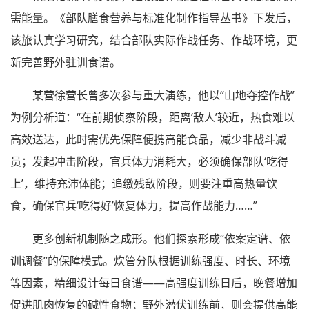
需能量。《部队膳食营养与标准化制作指导丛书》下发后，
该旅认真学习研究，结合部队实际作战任务、作战环境，更
新完善野外驻训食谱。
某营徐营长曾多次参与重大演练，他以“山地夺控作战”
为例分析道：“在前期侦察阶段，距离‘敌人’较近，热食难以
高效送达，此时需优先保障便携高能食品，减少非战斗减
员；发起冲击阶段，官兵体力消耗大，必须确保部队‘吃得
上’，维持充沛体能；追缴残敌阶段，则要注重高热量饮
食，确保官兵‘吃得好’恢复体力，提高作战能力……”
更多创新机制随之成形。他们探索形成“依案定谱、依
训调餐”的保障模式。炊管分队根据训练强度、时长、环境
等因素，精细设计每日食谱——高强度训练日后，晚餐增加
促进肌肉恢复的碱性食物；野外潜伏训练前，则会提供高能