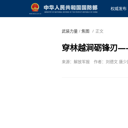
权威发布
武装力量
/
焦图
/
正文
穿林越涧砺锋刃—
来源：解放军报
作者：刘德文 唐少