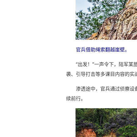
官兵借助绳索翻越崖壁。
“出发！”一声令下，陆军
袭、引导打击等多课目内容的实
渗透途中，官兵通过侦察设
续前行。