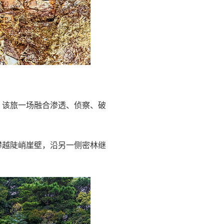
，该旅一场融合渗透、侦察、破
攀越陡峭崖壁，沿另一侧密林继