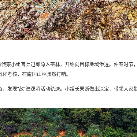
某旅侦察小组官兵迅即隐入密林，开始向目标地域渗透。仲春时节
战化考核，在南国山林骤然打响。
备，发现“敌”巡逻哨活动轨迹。小组长果断做出决定，带领大家