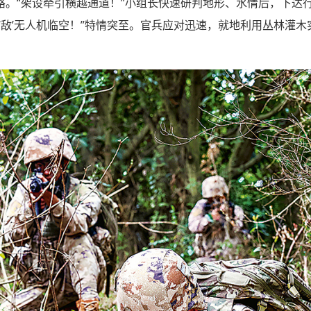
路。“架设牵引横越通道！”小组长快速研判地形、水情后，下达
‘敌’无人机临空！”特情突至。官兵应对迅速，就地利用丛林灌木