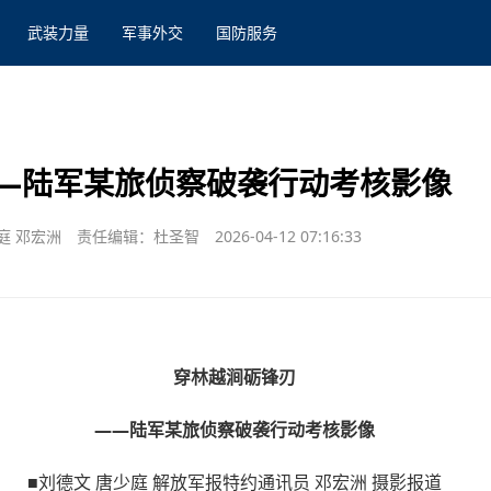
武装力量
军事外交
国防服务
—陆军某旅侦察破袭行动考核影像
庭 邓宏洲
责任编辑：杜圣智
2026-04-12 07:16:33
穿林越涧砺锋刃
——陆军某旅侦察破袭行动考核影像
■刘德文 唐少庭 解放军报特约通讯员 邓宏洲 摄影报道