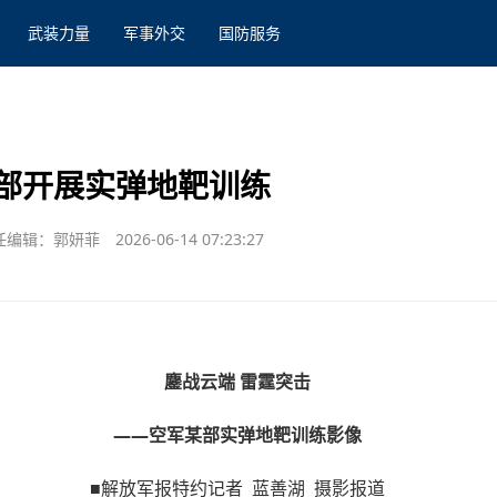
武装力量
军事外交
国防服务
部开展实弹地靶训练
任编辑：郭妍菲
2026-06-14 07:23:27
鏖战云端 雷霆突击
——空军某部实弹地靶训练影像
■解放军报特约记者 蓝善湖 摄影报道