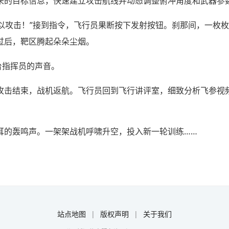
来的目标信息，快速建立攻击航线并动态调整俯冲角度和武器参
可以攻击！”接到指令，飞行员果断按下发射按钮。刹那间，一枚
过后，靶区腾起朵朵尘烟。
台指挥员的声音。
攻击结束，战机返航。飞行员回到飞行讲评室，细致分析飞参视
耳的轰鸣声。一架架战机呼啸升空，投入新一轮训练……
站点地图
|
版权声明
|
关于我们