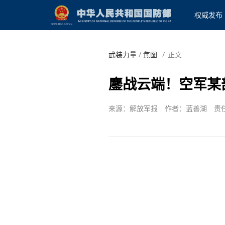
权威发布
武装力量
/
焦图
/
正文
鏖战云端！空军某
来源：解放军报
作者：蓝善湖
责