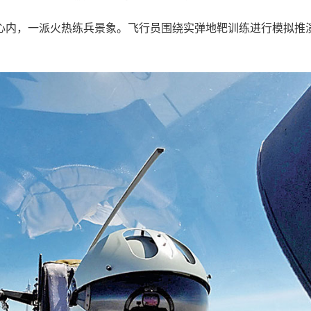
心内，一派火热练兵景象。飞行员围绕实弹地靶训练进行模拟推