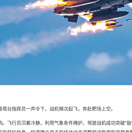
着塔台指挥员一声令下，战机梯次起飞，奔赴靶场上空。
响。飞行员沉着冷静，利用气象条件掩护，驾驶战机成功突破“敌