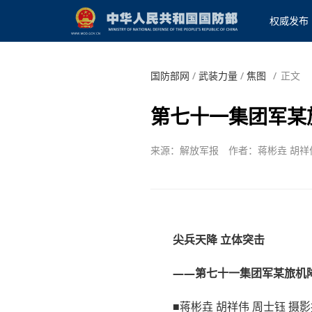
权威发布
国防部网
/
武装力量
/
焦图
/
正文
第七十一集团军某
来源：解放军报
作者：蒋彬垚 胡祥
尖兵天降 立体突击
——第七十一集团军某旅机
■蒋彬垚 胡祥伟 周士钰 摄