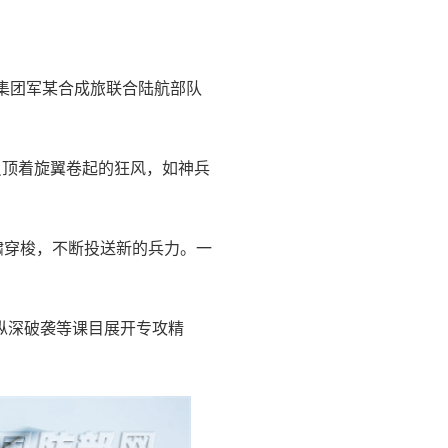
集团军某合成旅联合陆航部队
员顶着旋翼卷起的狂风，如神兵
啸穿梭，不断投送新的兵力。一
纵深破袭等课目展开专攻精