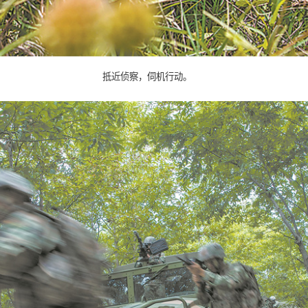
抵近侦察，伺机行动。