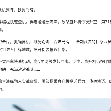
战机列阵，铁翼飞旋。
斗编组快速登机。伴着隆隆轰鸣声，数架直升机依次升空，第71
幕。
空悬停。抓绳离机、顺势滑降、着陆离绳……全副武装的侦察队
察组进入目标地域，展开伪装抵近侦察。
坐突击车快速机动，向“敌”防线发起冲击。空中，直升机仍在呼
驰骋，充满浓浓战味……
综合演练融入实战背景，围绕搭乘直升机投送兵力、侦察渗透、
力。