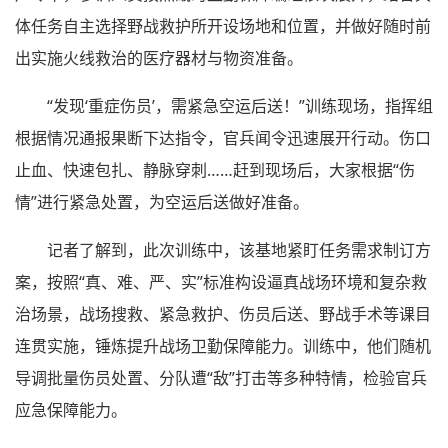
体任务自主选择野战救护所开设场地和位置，并做好随时前
出实施火线救治的医疗器材与物资准备。
“发现‘重症伤员’，需紧急空运后送！”训练现场，指挥组
根据情况通报果断下达指令，官兵闻令迅速展开行动。伤口
止血、快速包扎、静脉穿刺……赶到现场后，大家根据“伤
情”进行紧急处置，为空运后送做好准备。
记者了解到，此次训练中，该基地紧盯任务需求制订方
案，按照“真、难、严、实”标准构设逼真战场环境和复杂救
治场景，战场搜救、紧急救护、伤员后送、野战手术等课目
连贯实施，锤炼提升战场卫勤保障能力。训练中，他们随机
导调批量伤员处置、分队遭“敌”打击等多种特情，检验官兵
应急保障能力。