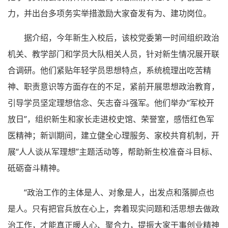
力，并出台多项务实举措激励大家奋发有为、建功岗位。
据介绍，今年新生入校后，该校党委第一时间组织政治
机关、教学部门和学员大队相关人员，针对新生情况展开联
合调研。他们紧贴年轻学员思想特点，系统梳理出吃苦精
神、职责意识等方面存在的不足，紧前开展思想政治教育，
引导学员坚定理想信念、矢志奋斗强军。他们举办“军校开
放日”，组织新生和家长走进校史馆、荣誉室，感悟红色军
医精神；新训期间，建立健全心理服务、家校共育机制，开
展“人人谈从军理想”主题活动等，帮助新生校准奋斗目标、
砥砺奋斗精神。
“政治工作的主体是人、对象是人，出发点和落脚点也
是人。只有把官兵放在心上，奔着现实问题和活思想去做政
治工作，才能真正暖人心、聚合力，提振大家干事创业精神