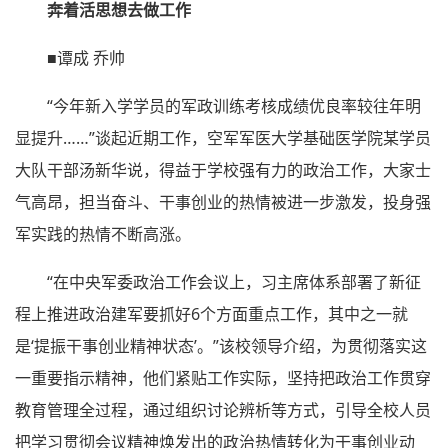
奔着活思想去做工作
■谭成 乔帅
“今年新入学学员的军政训练考核成绩优良率较往年明
显提升……”谈起近期工作，空军军医大学基础医学院某学员
大队干部汤新华说，得益于学校强有力的政治工作，大家士
气高昂，担当奋斗、干事创业的热情被进一步激发，投身强
军实践的热情不断高涨。
“在中央军委政治工作会议上，习主席体系部署了新征
程上推进政治建军要抓好6个方面重点工作，其中之一就
是‘提振干事创业精神状态’。”该校领导介绍，为贯彻落实这
一重要指示精神，他们紧贴工作实际，坚持把政治工作贯穿
教育管理全过程，通过组织讨论辨析等方式，引导全校人员
把学习贯彻会议精神焕发出的政治热情转化为干事创业动