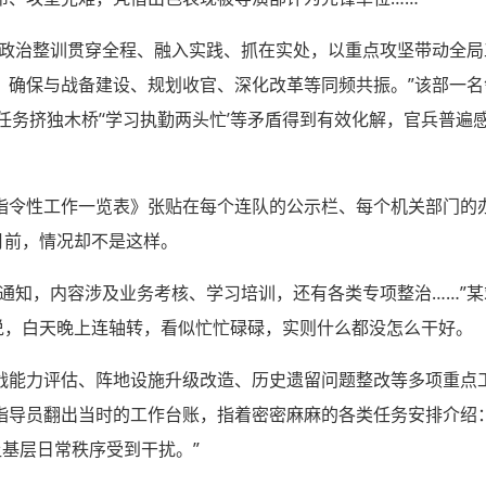
将政治整训贯穿全程、融入实践、抓在实处，以重点攻坚带动全
，确保与战备建设、规划收官、深化改革等同频共振。”该部一名
任务挤独木桥’‘学习执勤两头忙’等矛盾得到有效化解，官兵普
指令性工作一览表》张贴在每个连队的公示栏、每个机关部门的
月前，情况却不是这样。
个通知，内容涉及业务考核、学习培训，还有各类专项整治……”
”说，白天晚上连轴转，看似忙忙碌碌，实则什么都没怎么干好。
战能力评估、阵地设施升级改造、历史遗留问题整改等多项重点
指导员翻出当时的工作台账，指着密密麻麻的各类任务安排介绍
基层日常秩序受到干扰。”