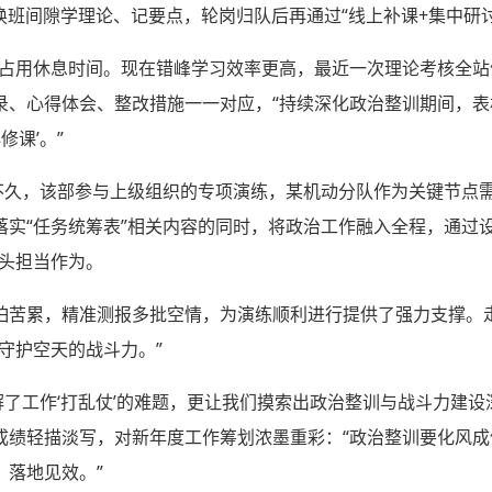
换班间隙学理论、记要点，轮岗归队后再通过“线上补课+集中研
占用休息时间。现在错峰学习效率更高，最近一次理论考核全站优
录、心得体会、整改措施一一对应，“持续深化政治整训期间，
修课’。”
前不久，该部参与上级组织的专项演练，某机动分队作为关键节点
实“任务统筹表”相关内容的同时，将政治工作融入全程，通过设
带头担当作为。
怕苦累，精准测报多批空情，为演练顺利进行提供了强力支撑。
守护空天的战斗力。”
破解了工作‘打乱仗’的难题，更让我们摸索出政治整训与战斗力建
成绩轻描淡写，对新年度工作筹划浓墨重彩：“政治整训要化风
、落地见效。”