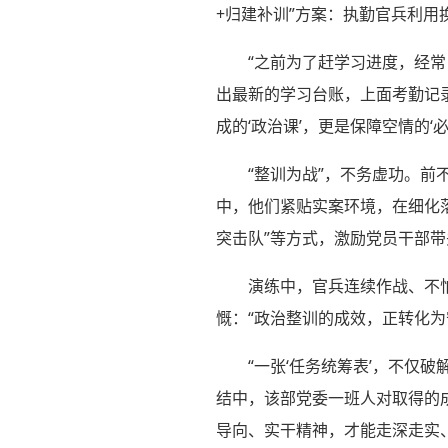
+归建补训”方案：执勤官兵利用
“之前为了赶学习进度，经常
出最新的学习台账，上面考勤记
成的‘政治课’，更是保障空情的‘必
“整训为战”，不务虚功。
中，他们紧贴实案环境，在细化落
突击队”等方式，激励党员干部
演练中，官兵连续作战、不
慨：“政治整训的成效，正转化为
“一张‘任务统筹表’，不仅
结中，该部党委一班人对取得的
导向、实干精神，才能走深走实