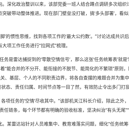
向。深化政治整训以来，该部党委一班人结合蹲点调研多次组织
点突破带动整体推进。现在部门壁垒没打破，搞‘多头部署’，看
医脚’的惯性思维，找到各项工作的‘最大公约数’。”讨论达成共
大项工作任务进行“拉网式”梳理。
任务是雷达捕捉到的‘零散空情信号’，那么这张‘任务统筹表’就是‘
本着“能合并的不分开、能衔接的不脱节、能简化的不繁琐”原则
机关、基层、个人的不同职责边界，将各自查摆的难题合并为集
推进状态、责任归属、时间节点等一目了然，有效防止令出多门打
’，各项任务的‘空情’尽收其中。”该部机关江科长介绍，除此之外
责任链条，每个环节都有明确的验收标准，坚决纠治“有头无尾”“
化。某雷达站针对人员难集中、教育难落实问题，细化“任务统筹