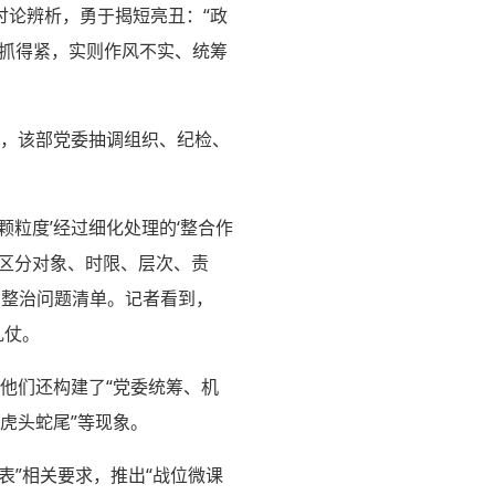
讨论辨析，勇于揭短亮丑：“政
似抓得紧，实则作风不实、统筹
识后，该部党委抽调组织、纪检、
颗粒度’经过细化处理的‘整合作
，区分对象、时限、层次、责
中整治问题清单。记者看到，
乱仗。
，他们还构建了“党委统筹、机
虎头蛇尾”等现象。
表”相关要求，推出“战位微课