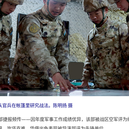
队官兵在帐篷里研究战法。陈明扬 摄
某部捷报频传——因年度军事工作成绩优异，该部被战区空军评为
昂、攻坚克难，凭借出色表现被导演部评为先锋单位……