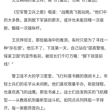
无法翱翔的警卫兵，离飞行最近，也离飞行最远。
《空军警卫兵之歌》唱道：“战鹰高飞我站岗。”他们中
的大多数，直到脱下军装的那天，或许也未能目睹一次座
舱，触碰一次操纵杆。
王庆烨坦言，那些脑海中的推测，有时只是为了寻找一
种“存在感”。他忘不了，下连第一天，自己站在“提高警惕、
保家卫国”的宣传板前，被班长们千叮万嘱：“脚下就是前
线！”
警卫连不大的学习室里，飞行科普书籍的借阅卡上，年
轻士兵们的名字从未间断。他们喜欢限量手办、新款球鞋，
也喜欢高飞的战鹰。那张书桌上，战士们自发购买的飞机模
型——从教练机到最新型战斗机，如同点兵列阵般一字排
开，每一架都昂首向上。