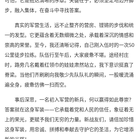
可怕，它是抵达清晰的序章。关键在于，必须坚定地迈开脚
步，融入集体，在奋斗中寻找答案。
真实的军营生活，远不止整齐的营房、铿锵的步伐和统
一的发型。它更蕴含着无数细微之处，承载着深沉的情感和
崇高的荣誉。至今，我还清晰记得，自己刚入伍时的一次50
公里徒步拉练。队伍行至午后，大家疲惫不堪。途经村庄
时，路旁几名戴着红领巾的娃娃肃然站立，我下意识挺直了
脊梁。当他们齐刷刷向我敬少先队队礼的瞬间，一股暖流涌
遍全身，疲惫仿佛一扫而空。
事后深思，一名初入军营的新兵，何以赢得如此尊崇？
答案就在这身军装——它承载着党和人民的信任，象征着无
上的荣光，更赋予我们无穷的力量。新战友们，请倍加珍惜
这身军装，用忠诚、拼搏和奉献去守护它的圣洁，为它增添