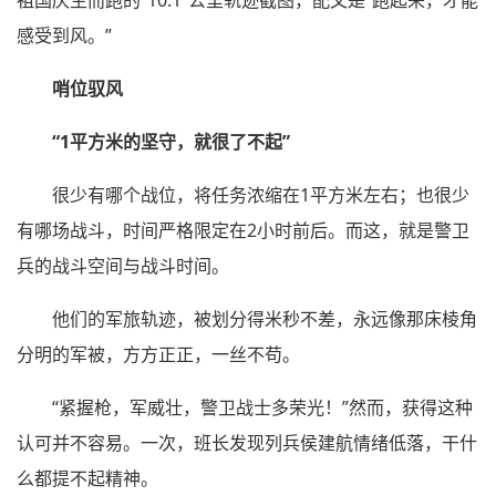
祖国庆生而跑的“10.1”公里轨迹截图，配文是“跑起来，才能
感受到风。”
哨位驭风
“1平方米的坚守，就很了不起”
很少有哪个战位，将任务浓缩在1平方米左右；也很少
有哪场战斗，时间严格限定在2小时前后。而这，就是警卫
兵的战斗空间与战斗时间。
他们的军旅轨迹，被划分得米秒不差，永远像那床棱角
分明的军被，方方正正，一丝不苟。
“紧握枪，军威壮，警卫战士多荣光！”然而，获得这种
认可并不容易。一次，班长发现列兵侯建航情绪低落，干什
么都提不起精神。