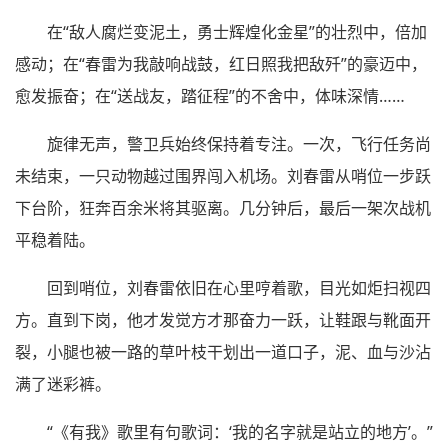
在“敌人腐烂变泥土，勇士辉煌化金星”的壮烈中，倍加
感动；在“春雷为我敲响战鼓，红日照我把敌歼”的豪迈中，
愈发振奋；在“送战友，踏征程”的不舍中，体味深情……
旋律无声，警卫兵始终保持着专注。一次，飞行任务尚
未结束，一只动物越过围界闯入机场。刘春雷从哨位一步跃
下台阶，狂奔百余米将其驱离。几分钟后，最后一架次战机
平稳着陆。
回到哨位，刘春雷依旧在心里哼着歌，目光如炬扫视四
方。直到下岗，他才发觉方才那奋力一跃，让鞋跟与靴面开
裂，小腿也被一路的草叶枝干划出一道口子，泥、血与沙沾
满了迷彩裤。
“《有我》歌里有句歌词：‘我的名字就是站立的地方’。”