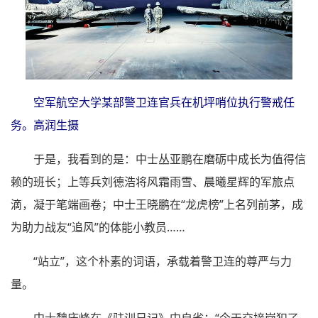
空军航空大学某部警卫连官兵在机坪哨位执行警戒任
务。高润生摄
于是，我看到的是：中士丛亚鹏在磨砺中成长为值得信
赖的班长；上等兵刘德浩将风霜雨雪、晨曦星辉的军旅点
滴，凝于笔端画卷；中士王晓鹏在“龙虎榜”上名列前茅，成
为助力战友“追风”的体能小教员……
“站立”，这个朴素的词语，承载着警卫连的尊严与力
量。