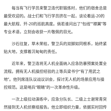
每当有飞行学员来警卫连代职锻炼时，他们的宿舍总是
最受欢迎的。战士们和飞行学员挤在一起，谈论着运-20的
最大航程、歼-20的巡航高度。倘若谁问出了“包线”“襟翼”等
专业术语，立刻会收获一片敬佩的目光。
沙石往复，草木荣枯，警卫兵的双脚如同根系，始终紧
贴大地，支撑着沉甸甸的责任。
近年来，警卫连将无人机全面纳入应急防暴预案处置全
流程。拥有无人机操控经验的上等兵梁书宁“有了用武之
地”。他列席连队议战议训会，探讨无人机的场景应用与操
控规范。这是哨兵“眼睛”的一次革命性升级。
一次上级拉动演练中，应急分队长、二级上士谢常青突
然接到无人机侦察组报告。他立即组织力量，依据实时回传