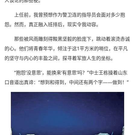
人谈论的那些梗。”
上任前，我曾预想作为警卫连的指导员会面对多少抱
怨。然而，真正融入班排后，现实令我动容。
那些被风雨雕刻得黢黑坚毅的脸庞下，跳动着滚烫赤诚
的心。他们将青春年华，倾注于这1平方米的哨位，在平凡
的坚守与内心的丰盈之间，探寻着军旅人生的坐标。
“抱怨‘没意思’，能换来‘有意思’吗？”中士王栋操着山东
口音道出真谛：“想到和得到，中间还有两个字——做到！”