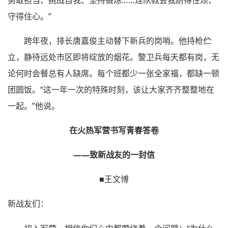
勇敢担当、挑战自我、坚持锻炼……连队教会我耐得住烦、
守得住心。”
跨年夜，排长唐嘉俊主动替下新兵的岗哨。他持枪伫
立，静待远处市区即将绽放的烟花。警卫兵每天都有岗，无
论何时会餐总有人缺席。每个班都少一张全家福，都缺一顿
团圆饭。“这一年一次的特殊时刻，该让大家齐齐整整地在
一起。”他说。
在火热军营书写青春答卷
——致新战友的一封信
■王文博
新战友们：