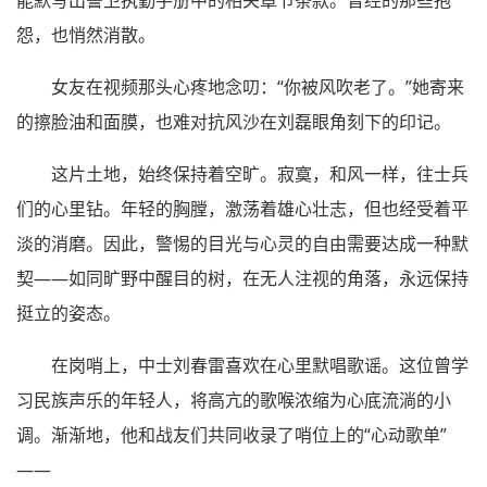
能默写出警卫执勤手册中的相关章节条款。曾经的那些抱
怨，也悄然消散。
女友在视频那头心疼地念叨：“你被风吹老了。”她寄来
的擦脸油和面膜，也难对抗风沙在刘磊眼角刻下的印记。
这片土地，始终保持着空旷。寂寞，和风一样，往士兵
们的心里钻。年轻的胸膛，激荡着雄心壮志，但也经受着平
淡的消磨。因此，警惕的目光与心灵的自由需要达成一种默
契——如同旷野中醒目的树，在无人注视的角落，永远保持
挺立的姿态。
在岗哨上，中士刘春雷喜欢在心里默唱歌谣。这位曾学
习民族声乐的年轻人，将高亢的歌喉浓缩为心底流淌的小
调。渐渐地，他和战友们共同收录了哨位上的“心动歌单”
——