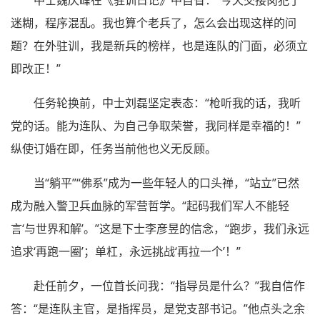
中士魏庆峰在《驻训日记》中自省：“今天交接岗犯了
迷糊，程序混乱。我也算个老兵了，怎么会出现这样的问
题？在外驻训，我是新兵的榜样，也是连队的门面，必须立
即改正！”
任务轮换前，中士刘磊坚定表态：“枪听我的话，我听
党的话。能为连队、为自己争取荣誉，我同样是幸福的！”
纵使订婚在即，任务当前他也义无反顾。
当“躺平”“佛系”成为一些年轻人的口头禅，“站立”已然
成为融入警卫兵血脉的军营哲学。“起码我们军人不能轻
言‘与世界和解’。”这是下士李彦昱的信念，“跑步，我们永远
追求‘再跑一圈’；单杠，永远挑战‘再拉一个’！”
赴任前夕，一位首长问我：“指导员是什么？”我自信作
答：“是连队主官，是指挥员，是党支部书记。”他点头之余