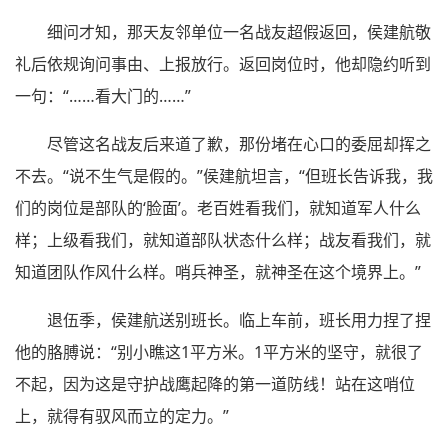
细问才知，那天友邻单位一名战友超假返回，侯建航敬
礼后依规询问事由、上报放行。返回岗位时，他却隐约听到
一句：“……看大门的……”
尽管这名战友后来道了歉，那份堵在心口的委屈却挥之
不去。“说不生气是假的。”侯建航坦言，“但班长告诉我，我
们的岗位是部队的‘脸面’。老百姓看我们，就知道军人什么
样；上级看我们，就知道部队状态什么样；战友看我们，就
知道团队作风什么样。哨兵神圣，就神圣在这个境界上。”
退伍季，侯建航送别班长。临上车前，班长用力捏了捏
他的胳膊说：“别小瞧这1平方米。1平方米的坚守，就很了
不起，因为这是守护战鹰起降的第一道防线！站在这哨位
上，就得有驭风而立的定力。”