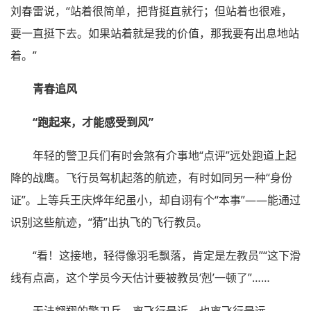
刘春雷说，“站着很简单，把背挺直就行；但站着也很难，
要一直挺下去。如果站着就是我的价值，那我要有出息地站
着。”
青春追风
“跑起来，才能感受到风”
年轻的警卫兵们有时会煞有介事地“点评”远处跑道上起
降的战鹰。飞行员驾机起落的航迹，有时如同另一种“身份
证”。上等兵王庆烨年纪虽小，却自诩有个“本事”——能通过
识别这些航迹，“猜”出执飞的飞行教员。
“看！这接地，轻得像羽毛飘落，肯定是左教员”“这下滑
线有点高，这个学员今天估计要被教员‘剋’一顿了”……