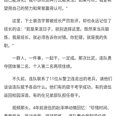
自己能消化。我不想以这种方式被关注。如果可以，我更希
望用自己的努力和荣誉赢得认可。”
这里，下士裴浩宇曾被班长严厉批评，却也永远记住了
班长的话：“若是来混日子，就别选择这里。既然来当兵锻
炼，我是班长，就必须告诉你对错。你犯错，就是我的失
职。”
一群人，一件事，一起干，一定成。那次比武，连队勇
夺团体第二名、个人第二名两项佳绩。
不久前，连队联系了11位从警卫连走出的老兵，请他们
谈谈连队赋予各自什么。他们有的提干考学成功，有的退伍
返回校园深造，有的在兄弟部队担任骨干。
视频那头，4年前退伍的赵泽坤动情回忆：“珍惜时间、