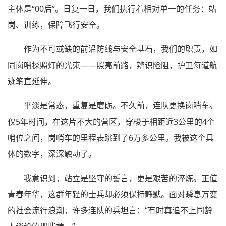
主体是“00后”。日复一日，我们执行着相对单一的任务：站
岗、训练，保障飞行安全。
作为不可或缺的前沿防线与安全基石，我们的职责，如
同岗哨探照灯的光束——照亮前路，辨识险阻，护卫每道航
迹笔直延伸。
平淡是常态，重复是磨砺。不久前，连队更换岗哨车。
仅5年时间，在这片不大的营区，穿梭于相距近3公里的4个
哨位之间，岗哨车的里程表跳到了6万多公里。我被这个具
体的数字，深深触动了。
我意识到，站立是坚守的誓言，更是艰苦的淬炼。正值
青春年华，这群年轻的士兵却必须保持静默。面对瞬息万变
的社会流行浪潮，许多连队的兵坦言：“有时真追不上同龄