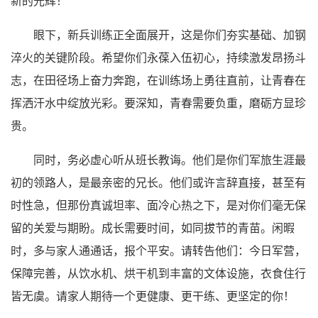
新的光辉！
眼下，新兵训练正全面展开，这是你们夯实基础、加钢
淬火的关键阶段。希望你们永葆入伍初心，持续激发昂扬斗
志，在田径场上奋力奔跑，在训练场上勇往直前，让青春在
挥洒汗水中绽放光彩。要深知，青春需要负重，磨砺方显珍
贵。
同时，务必虚心听从班长教诲。他们是你们军旅生涯最
初的领路人，是最亲密的兄长。他们或许言辞直接，甚至有
时性急，但那份真诚坦率、面冷心热之下，是对你们毫无保
留的关爱与期盼。成长需要时间，如同拔节的青苗。闲暇
时，多与家人通通话，报个平安。请转告他们：今日军营，
保障完善，从饮水机、烘干机到丰富的文体设施，衣食住行
皆无虞。请家人期待一个更健康、更干练、更坚定的你！