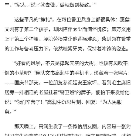
宁，“军人，说了就去做，做就做到极致。”
这些平凡的“挣扎”，在每位警卫兵身上都很具体：惠健
文刚有了第二个孩子，却因陪伴太少而满怀愧疚；盖万文用
上了第三个护腰，腰肌劳损常让他背痛难忍；柴则瓴在繁重
的工作与备考压力下，依然咬紧牙关，保持着冲锋的姿态。
“好看的风景，不只是撑起天空的大树，也该有风吹不
倒的小草吧？”连队文书高润生的手机里，珍藏着一张照片
——国庆节那天，一位朋友参观延安王家坪，看到毛主席旧
居旁一排相连的老屋挂着“警卫班”的牌子，便拍下来发给他
说：“你们辛苦了！”高润生沉思片刻，回复：“为人民服
务。”
那天晚上，高润生发了一条微信朋友圈，内容是一张为