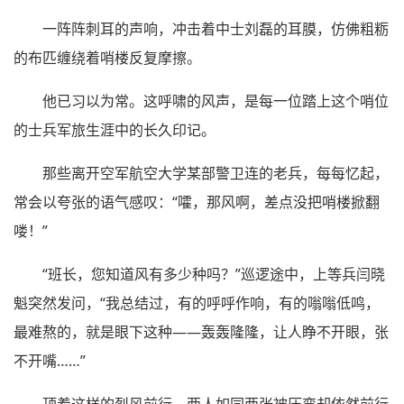
一阵阵刺耳的声响，冲击着中士刘磊的耳膜，仿佛粗粝
的布匹缠绕着哨楼反复摩擦。
他已习以为常。这呼啸的风声，是每一位踏上这个哨位
的士兵军旅生涯中的长久印记。
那些离开空军航空大学某部警卫连的老兵，每每忆起，
常会以夸张的语气感叹：“嚯，那风啊，差点没把哨楼掀翻
喽！”
“班长，您知道风有多少种吗？”巡逻途中，上等兵闫晓
魁突然发问，“我总结过，有的呼呼作响，有的嗡嗡低鸣，
最难熬的，就是眼下这种——轰轰隆隆，让人睁不开眼，张
不开嘴……”