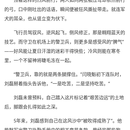
顶着这样的烈风前行，两人如同两张被压弯却依然前行
的弓，口中刚吐出的话语，瞬间便被狂风撕扯带走。就连军
犬的耳朵，也从竖立变为伏下。
飞行员驾驭风，逆风起飞，侧风修正，那是翱翔蓝天的
技艺。而守卫在机场上的警卫兵，则更多是感受风的“脾气”
——好风能让夏日汗湿的迷彩干得快些；冷风则能在寒冬
里，一个不留神将睫毛冻在一起。
“警卫兵，靠的就是两条腿撑住。”闫晓魁初下连队时，
刘磊掰着指头告诉他，“一是吃苦，二是坚持吃苦。”
刘磊未曾预料，自己踏入这片标记着“艰苦边远”的土地
后，脚跟会扎得如此之深。
5年来，刘磊感到自己在这风沙中“被吹得成熟了”。他