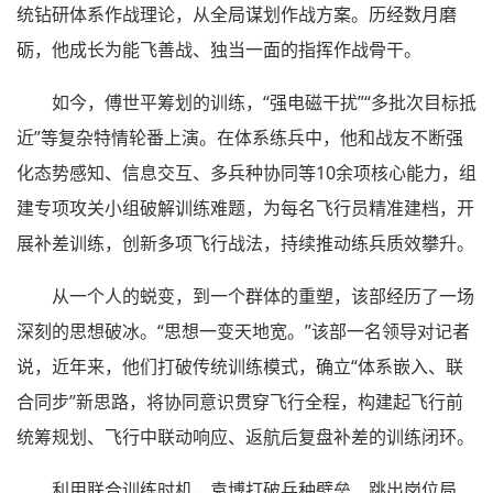
统钻研体系作战理论，从全局谋划作战方案。历经数月磨
砺，他成长为能飞善战、独当一面的指挥作战骨干。
如今，傅世平筹划的训练，“强电磁干扰”“多批次目标抵
近”等复杂特情轮番上演。在体系练兵中，他和战友不断强
化态势感知、信息交互、多兵种协同等10余项核心能力，组
建专项攻关小组破解训练难题，为每名飞行员精准建档，开
展补差训练，创新多项飞行战法，持续推动练兵质效攀升。
从一个人的蜕变，到一个群体的重塑，该部经历了一场
深刻的思想破冰。“思想一变天地宽。”该部一名领导对记者
说，近年来，他们打破传统训练模式，确立“体系嵌入、联
合同步”新思路，将协同意识贯穿飞行全程，构建起飞行前
统筹规划、飞行中联动响应、返航后复盘补差的训练闭环。
利用联合训练时机，袁博打破兵种壁垒、跳出岗位局