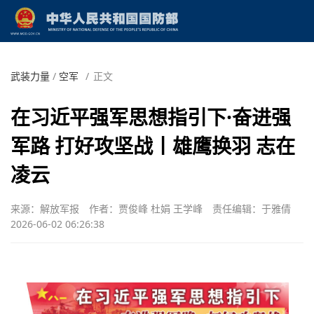
武装力量
/
空军
/
正文
在习近平强军思想指引下·奋进强
军路 打好攻坚战丨雄鹰换羽 志在
凌云
来源：解放军报
作者：贾俊峰 杜娟 王学峰
责任编辑：于雅倩
2026-06-02 06:26:38