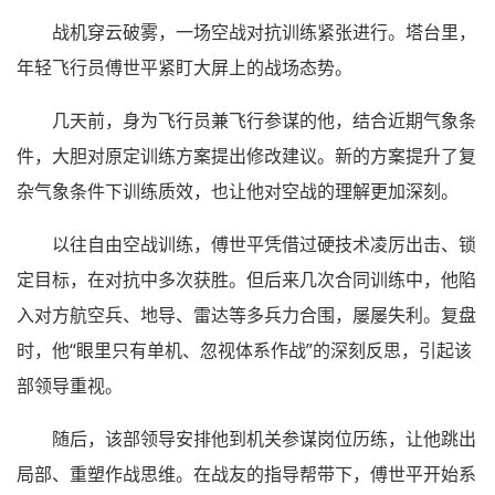
战机穿云破雾，一场空战对抗训练紧张进行。塔台里，
年轻飞行员傅世平紧盯大屏上的战场态势。
几天前，身为飞行员兼飞行参谋的他，结合近期气象条
件，大胆对原定训练方案提出修改建议。新的方案提升了复
杂气象条件下训练质效，也让他对空战的理解更加深刻。
以往自由空战训练，傅世平凭借过硬技术凌厉出击、锁
定目标，在对抗中多次获胜。但后来几次合同训练中，他陷
入对方航空兵、地导、雷达等多兵力合围，屡屡失利。复盘
时，他“眼里只有单机、忽视体系作战”的深刻反思，引起该
部领导重视。
随后，该部领导安排他到机关参谋岗位历练，让他跳出
局部、重塑作战思维。在战友的指导帮带下，傅世平开始系