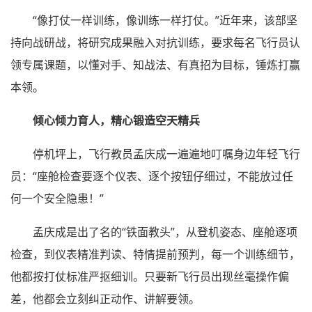
“像打仗一样训练，像训练一样打仗。”近年来，该部坚
持向战研战，将研究成果融入对抗训练，要求每名飞行员认
领专属课题，以懂对手、知战法、有真招为目标，锤炼打赢
本领。
倾心倾力育人，精心锻造空天精兵
停机坪上，飞行教员孟庆成一遍遍地叮嘱身边年轻飞行
员：“座舱检查要逐个仪表、逐个按钮仔细过，不能放过任
何一个安全隐患！”
孟庆成是出了名的“铁面教头”，从登机姿态、座舱逐项
检查，到仪表精准判读、特情提前预判，每一个训练细节，
他都按打仗标准严抠细训。只要新飞行员出现丝毫操作偏
差，他都会立刻纠正动作、讲解要领。