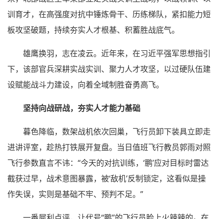
训育才，在高强度对抗中锤炼骨干、历练梯队，紧扣能力短
板攻坚破题，持续夯实人才根基、积蓄胜战底气。
雄鹰换羽，志在凌云。近年来，在习近平强军思想指引
下，该部官兵深耕实战实训、聚力人才攻坚，以过硬队伍建
设赋能战斗力建设，向着全域制胜奋勇高飞。
坚持向战研战，夯实人才能力基础
暮色降临，数架战机依次回巢，飞行员卸下装具立即走
进讲评室，趁热打铁展开复盘。当日值班飞行教员郭雨对照
飞行参数直言不讳：“今天的对抗训练，‘鹏’应对目标时雷达
截获过早，战术意图暴露，被‘敌机’反制锁定，这看似是操
作失误，实则是基础不牢、预判不足。”
一番犀利点评，让代号“鹏”的飞行员脸上火辣辣的。在