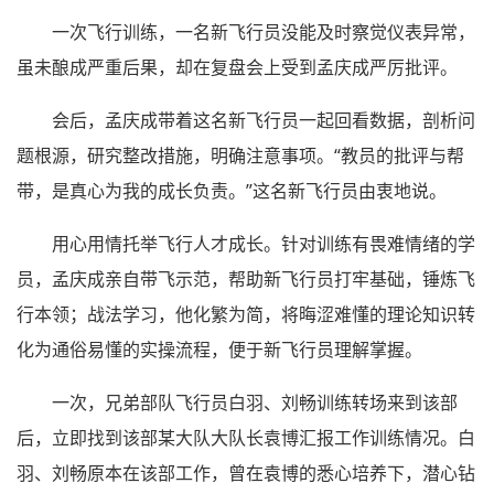
一次飞行训练，一名新飞行员没能及时察觉仪表异常，
虽未酿成严重后果，却在复盘会上受到孟庆成严厉批评。
会后，孟庆成带着这名新飞行员一起回看数据，剖析问
题根源，研究整改措施，明确注意事项。“教员的批评与帮
带，是真心为我的成长负责。”这名新飞行员由衷地说。
用心用情托举飞行人才成长。针对训练有畏难情绪的学
员，孟庆成亲自带飞示范，帮助新飞行员打牢基础，锤炼飞
行本领；战法学习，他化繁为简，将晦涩难懂的理论知识转
化为通俗易懂的实操流程，便于新飞行员理解掌握。
一次，兄弟部队飞行员白羽、刘畅训练转场来到该部
后，立即找到该部某大队大队长袁博汇报工作训练情况。白
羽、刘畅原本在该部工作，曾在袁博的悉心培养下，潜心钻