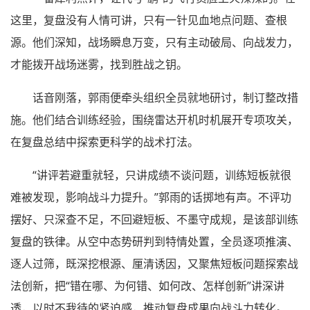
这里，复盘没有人情可讲，只有一针见血地点问题、查根
源。他们深知，战场瞬息万变，只有主动破局、向战发力，
才能拨开战场迷雾，找到胜战之钥。
话音刚落，郭雨便牵头组织全员就地研讨，制订整改措
施。他们结合训练经验，围绕雷达开机时机展开专项攻关，
在复盘总结中探索更科学的战术打法。
“讲评若避重就轻，只讲成绩不谈问题，训练短板就很
难被发现，影响战斗力提升。”郭雨的话掷地有声。不评功
摆好、只深查不足，不回避短板、不墨守成规，是该部训练
复盘的铁律。从空中态势研判到特情处置，全员逐项推演、
逐人过筛，既深挖根源、厘清诱因，又聚焦短板问题探索战
法创新，把“错在哪、为何错、如何改、怎样创新”讲深讲
透，以时不我待的紧迫感，推动复盘成果向战斗力转化。