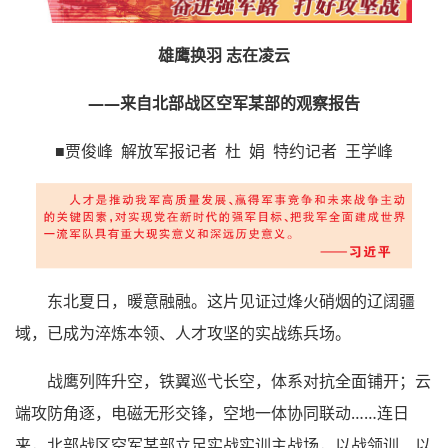
雄鹰换羽 志在凌云
——来自北部战区空军某部的观察报告
■贾俊峰 解放军报记者 杜 娟 特约记者 王学峰
东北夏日，暖意融融。这片见证过烽火硝烟的辽阔疆
域，已成为淬炼本领、人才攻坚的实战练兵场。
战鹰列阵升空，铁翼巡弋长空，体系对抗全面铺开；云
端攻防角逐，电磁无形交锋，空地一体协同联动……连日
来，北部战区空军某部立足实战实训主战场，以战领训、以