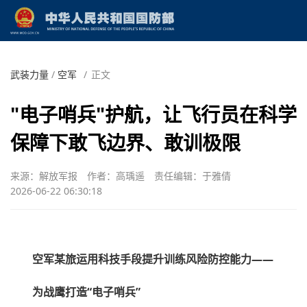
武装力量
/
空军
/
正文
"电子哨兵"护航，让飞行员在科学
保障下敢飞边界、敢训极限
来源：解放军报
作者：高瑀遥
责任编辑：于雅倩
2026-06-22 06:30:18
空军某旅运用科技手段提升训练风险防控能力——
为战鹰打造“电子哨兵”