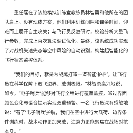
重任落在了该旅模拟训练室教练员林智勇和他所在的团
队肩上。没有现成方案，他们利用训练间隙和课余时间，迎
难而上展开自主攻关；与飞行员反复研讨，校验分析大量飞
行参数，完成上百次算法调试优化。最终，该系统成功实现
了对战机失速失态等空中风险的自动识别，构建起智能化的
飞行状态监控体系。
“我们的目标，就是为战鹰打造一道智能‘护栏’，让飞行
员在科学保障下敢飞边界、敢训极限。”林智勇高兴地说，
如今，“电子哨兵”能够对飞行全程进行覆盖监控，通过界面
颜色变化与语音提示实现双重预警。一名飞行员深有感触地
说：“有了‘电子哨兵’护航，我们在空中进行大载荷、边界条
件训练时，战术动作更加果敢，注意力更能聚焦在战场对抗
本身。”