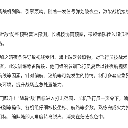
场战机列阵、引擎轰鸣。随着一发信号弹划破夜空，数架战机接
避“敌”防空预警雷达探测，长机按协同预案，带领编队转入超低
防。
，加之暗夜条件导致视线受阻、海上缺乏参照物，对飞行员技战术
记者，此次训练筹备阶段，他们组织参训飞行员复盘以往夜航视
航线等因素，针对偏航、迷航等可能发生的特情，制订多套应急
夜环境，提升战场应急处置能力。
门跃升！”随着“敌”目标进入打击范围，长机飞行员一声令下，
识别等操作。各机组仔细核校坐标、航路等参数，熟练完成火力打
目标，编队随即大角度转弯脱离，消失在茫茫夜色中。