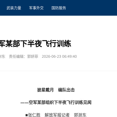
武装力量
军事外交
国防服务
军某部下半夜飞行训练
澍东
责任编辑：郭妍菲
2026-06-23 06:49:40
披星戴月 编队出击
——空军某部组织下半夜飞行训练见闻
■张仁胜 解放军报记者 郭澍东