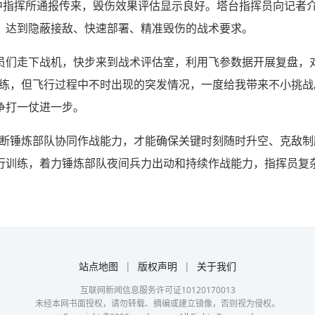
空中指挥所通报传来，毁伤效果评估显示良好。塔台指挥员向记者
，达到隐蔽接敌、快速部署、精准毁伤的战术要求。
员们走下战机，快步来到战术评估室，利用飞参数据开展复盘，
训练，但飞行过程中不时出现的突发情况，一度给我带来不小挑战
争打一仗进一步。
不断锤炼部队协同作战能力，才能确保关键时刻随时升空、克敌制
行训练，着力锤炼部队夜间兵力出动和持续作战能力，指挥员复
。
站点地图
|
版权声明
|
关于我们
互联网新闻信息服务许可证10120170013
未经本网书面授权，请勿转载、摘编或建立镜像，否则视为侵权。