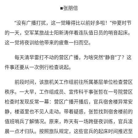
■张朋倍
“没有广播打扰，这一觉睡得比以前好多啦！”仲夏时节
的一天，空军某旅战士阳新涛伴着连队值日员的哨音起床。
这一觉将夜训给他带来的疲惫一扫而空。
每天清早雷打不动的营区广播，为啥突然“静音”了？这
件事还要从一次例行检查说起。
前段时间，该旅机关工作组前往所属基层单位检查营区
秩序。一大早，工作组成员、宣传科干事张哲在一号院营区
检查时发现反常一幕：营区广播开播后，官兵宿舍楼异常安
静，楼道里也不见人走动。带着疑惑，张哲找到宿舍楼前的
值班哨兵了解情况。原来，昨天有一场跨昼夜训练，官兵凌
晨一点才归队。按照旅队规定，这些官兵的起床时间推迟至