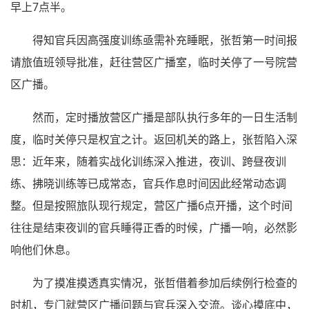
早上7点半。
得知官兵因高强度训练亟需补充睡眠，张哲第一时间报
请旅值班领导批准，赶往营区广播室，临时关停了一号院营
区广播。
然而，定时播放营区广播是部队执行多年的一日生活制
度，临时关停只是权宜之计。返回机关的路上，张哲陷入深
思：近年来，随着实战化训练深入推进，夜训、跨昼夜训
练、拂晓训练等已成常态，官兵作息时间因此经常动态调
整。但是按照旅队现行规定，营区广播6点开播，这个时间
往往是结束夜训的官兵睡得正香的时候，广播一响，必然影
响他们休息。
为了摸准摸透真实情况，张哲借着参加后续例行检查的
时机，专门就营区广播问题与官兵深入交流。谈心摸底中，