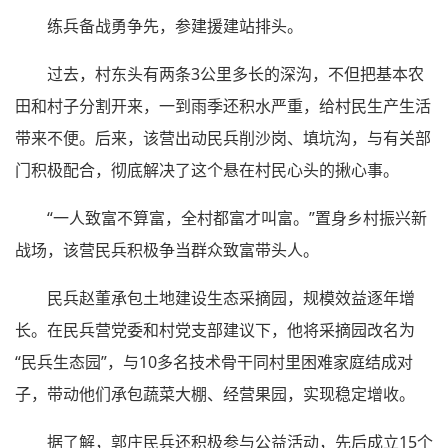
练兵备战勇争先，参建援建站排头。
过去，村东头有两条3公里多长的深沟，不但把基本农
田和村子分割开来，一到雨季还积水严重，给村民生产生活
带来不便。后来，该营出动民兵削沙岗、填坑沟，与有关部
门积极配合，彻底解决了这个悬在村民心头的揪心事。
“一人致富不算富，全村都富才叫富。”置身乡村振兴新
战场，该营民兵积极争当群众致富带头人。
民兵赵董承包土地建设生态采摘园，规模效益逐年增
长。在民兵营党委和村党支部建议下，他将采摘园改名为
“民兵生态园”，与10多名技术骨干同村里困难家庭结成对
子，带动他们承包蔬菜大棚、经营果园，实现稳定增收。
据了解，郭庄民兵还积极参与公益活动，先后成立15个