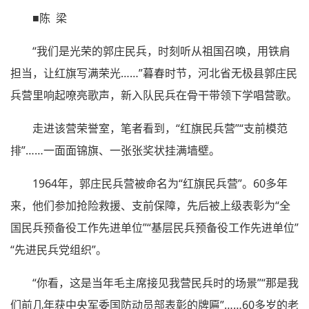
■陈 梁
“我们是光荣的郭庄民兵，时刻听从祖国召唤，用铁肩
担当，让红旗写满荣光……”暮春时节，河北省无极县郭庄民
兵营里响起嘹亮歌声，新入队民兵在骨干带领下学唱营歌。
走进该营荣誉室，笔者看到，“红旗民兵营”“支前模范
排”……一面面锦旗、一张张奖状挂满墙壁。
1964年，郭庄民兵营被命名为“红旗民兵营”。60多年
来，他们参加抢险救援、支前保障，先后被上级表彰为“全
国民兵预备役工作先进单位”“基层民兵预备役工作先进单位”
“先进民兵党组织”。
“你看，这是当年毛主席接见我营民兵时的场景”“那是我
们前几年获中央军委国防动员部表彰的牌匾”……60多岁的老