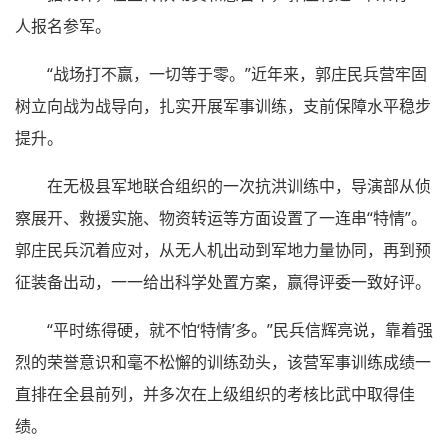
人报名参军。
“战场打不赢，一切等于零。”近年来，郭庄民兵营牢固
树立向战为战导向，扎实开展军事训练，支前保障水平稳步
提升。
在无极县军地联合组织的一次抗洪训练中，导演部从侦
察展开、救援实施、物资转运等方面设置了一连串“特情”。
郭庄民兵沉着应对，从无人机出动到军地力量协同，再到预
征装备出动，一一给出科学处置方案，赢得评委一致好评。
“平时练得硬，就不怕‘特情’多。”民兵信辉亮说，靠着强
烈的荣誉意识和毫不松懈的训练劲头，该营军事训练成绩一
直排在全县前列，并多次在上级组织的考核比武中取得佳
绩。