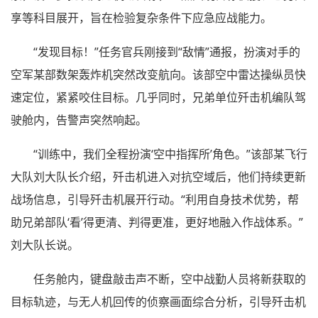
享等科目展开，旨在检验复杂条件下应急应战能力。
“发现目标！”任务官兵刚接到“敌情”通报，扮演对手的
空军某部数架轰炸机突然改变航向。该部空中雷达操纵员快
速定位，紧紧咬住目标。几乎同时，兄弟单位歼击机编队驾
驶舱内，告警声突然响起。
“训练中，我们全程扮演‘空中指挥所’角色。”该部某飞行
大队刘大队长介绍，歼击机进入对抗空域后，他们持续更新
战场信息，引导歼击机展开行动。“利用自身技术优势，帮
助兄弟部队‘看’得更清、判得更准，更好地融入作战体系。”
刘大队长说。
任务舱内，键盘敲击声不断，空中战勤人员将新获取的
目标轨迹，与无人机回传的侦察画面综合分析，引导歼击机