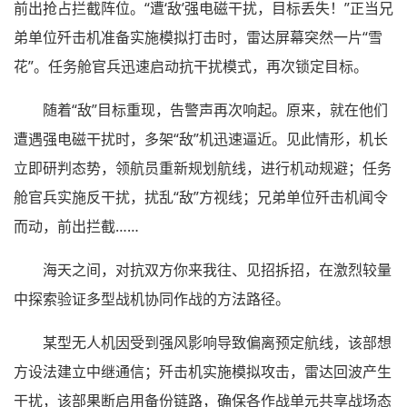
前出抢占拦截阵位。“遭‘敌’强电磁干扰，目标丢失！”正当兄
弟单位歼击机准备实施模拟打击时，雷达屏幕突然一片“雪
花”。任务舱官兵迅速启动抗干扰模式，再次锁定目标。
随着“敌”目标重现，告警声再次响起。原来，就在他们
遭遇强电磁干扰时，多架“敌”机迅速逼近。见此情形，机长
立即研判态势，领航员重新规划航线，进行机动规避；任务
舱官兵实施反干扰，扰乱“敌”方视线；兄弟单位歼击机闻令
而动，前出拦截……
海天之间，对抗双方你来我往、见招拆招，在激烈较量
中探索验证多型战机协同作战的方法路径。
某型无人机因受到强风影响导致偏离预定航线，该部想
方设法建立中继通信；歼击机实施模拟攻击，雷达回波产生
干扰，该部果断启用备份链路，确保各作战单元共享战场态