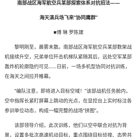
南部战区海军航空兵某部探索体系对抗招法——
海天演兵场飞来“协同鹰群”
■傅 琳 罗陈建
黎明刚至，晨雾未散。南部战区海军航空兵某部数架战
机接续升空，兄弟单位歼击机梯队紧随其后，远处空军某部
轰炸机轮廓隐约可见……日前，一场多机型协同对抗训练，
在海天之间拉开帷幕。
“编队注意，即将进入目标空域！”该部战机任务舱内，
空中指挥长紧盯屏幕上跳动的光点，在显控台上实时标注各
参训单位动态，构成一幅完整的战场“拼图”。
该部领导介绍，此次训练，他们以空中联合对抗为背
景，设置多批次高速机动目标，重点围绕目标侦搜、态势共