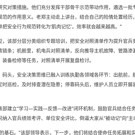
研究对策措施。他们充分发挥干部骨干示范带动作用，遴选一批
规范的作用意义。老郑主动走上讲台，结合自己的险情处置经历
把安全行为规范转化为‘肌肉记忆’，效率就会越来越高。”
型，该部分层分类组织专题培训，把安全对照清单作为提升官兵安
策链条；机舱里，机电兵对照清单，反向推导主机故障、管路渗
、装备检修等任务，对照清单开展复盘检讨。
、码头，安全决策思维已融入训练执勤各领域各环节：出航前，
定时巡检，及时排查潜在隐患；停靠码头后，维护人员立即开展
该部建立“学习—实践—反馈—改进”闭环机制，鼓励官兵结合任
纳入官兵绩效考评、单位安全评比，倒逼大家从“被动记”向“主
力的基石。”该部领导表示，下一步，他们将结合使命任务拓展和