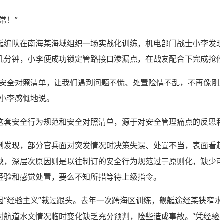
常！”
艇编队在南海某海域组织一场实战化训练，机电部门战士小李发
几分钟，小李便成功锁定管路接口渗漏点，在战友配合下完成抢
和安全对照清单，让我们遇到问题不慌、处置险情不乱，不再像
，小李感慨地说。
这套安全行为规范和安全对照清单，源于对安全管理痛点的反思
例发现，部分官兵面对突发情况时决策失误、处置不当，表面看
缺，深层次原因则是以往制订的安全行为规范过于原则化，缺少
经验和感觉处置，要么不知所措等待上级指令。
“经验主义”栽过跟头。去年一次跨海区训练，舰艇途经某狭窄水
对航道水文情况临时变化缺乏充分预判，险些造成事故。“凭经