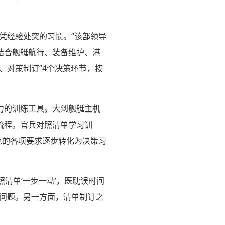
凭经验处突的习惯。”该部领导
结合舰艇航行、装备维护、港
、对策制订”4个决策环节，按
。
力的训练工具。大到舰艇主机
流程。官兵对照清单学习训
范的各项要求逐步转化为决策习
清单‘一步一动’，既耽误时间
的问题。另一方面，清单制订之