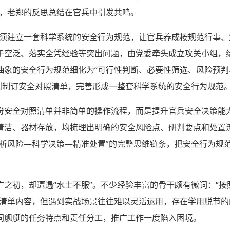
上，老郑的反思总结在官兵中引发共鸣。
必须建立一套科学系统的安全行为规范，让官兵养成按规范行事、
于空泛、落实全凭经验等突出问题，由党委牵头成立攻关小组，
抽象的安全行为规范细化为“可行性判断、必要性筛选、风险预判
原则制订安全对照清单，完善形成一整套科学系统的安全行为规范
份安全对照清单并非简单的操作流程，而是提升官兵安全决策能
清洁、器材存放，均梳理出明确的安全风险点、研判要点和处置
分析风险—科学决策—精准处置”的完整思维链条，把安全行为规
之初，却遭遇“水土不服”。不少经验丰富的骨干颇有微词：“按照
记清单内容，但遇到实战场景往往难以灵活运用，存在学用脱节
同舰艇的任务特点和责任分工，推广工作一度陷入困境。