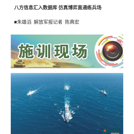
八方信息汇入数据库 仿真博弈直通练兵场
■朱雄滔 解放军报记者 陈典宏