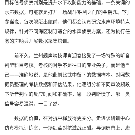
目标信号侦察判别是提升水下攻防能力的基础，一条关键的
水声数据，可能就是打开一场战斗‘胜利之门’的金钥匙。”刘
参谋说，每次舰艇出航前，他们都会认真研究水声环境特点
规律，针对不同海区制订适合的水声侦察方案，还为执行任
务的声呐兵开展数据采集培训。
前不久，兰州舰声呐技师肖迎春接受了一场特殊的听音
判型科目考核。考核的对手不是往日的专业尖子，而是他自
己——准确地说，是他此前比武中留下的数据样本。对照数
据员整理的考核数据和评估结果，他逐组分析不同声波频段
下听音判型的反应时间和准确率，哪一段判断慢了、哪一类
信号容易混淆，一目了然。
数据的价值，在对抗中释放得更充分。走进该研训中心
仿真模拟训练室，一场红蓝对抗激战正酣。导调屏幕上，虚