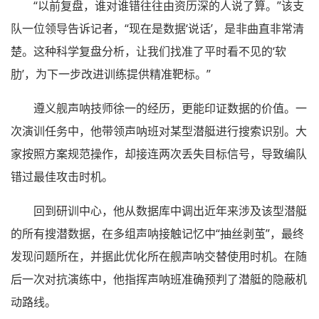
“以前复盘，谁对谁错往往由资历深的人说了算。”该支
队一位领导告诉记者，“现在是数据‘说话’，是非曲直非常清
楚。这种科学复盘分析，让我们找准了平时看不见的‘软
肋’，为下一步改进训练提供精准靶标。”
遵义舰声呐技师徐一的经历，更能印证数据的价值。一
次演训任务中，他带领声呐班对某型潜艇进行搜索识别。大
家按照方案规范操作，却接连两次丢失目标信号，导致编队
错过最佳攻击时机。
回到研训中心，他从数据库中调出近年来涉及该型潜艇
的所有搜潜数据，在多组声呐接触记忆中“抽丝剥茧”，最终
发现问题所在，并据此优化所在舰声呐交替使用时机。在随
后一次对抗演练中，他指挥声呐班准确预判了潜艇的隐蔽机
动路线。