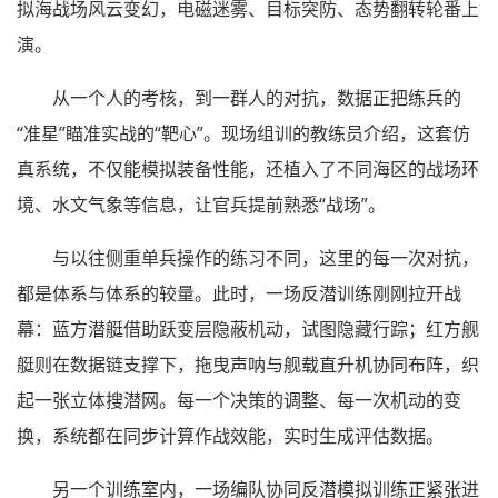
拟海战场风云变幻，电磁迷雾、目标突防、态势翻转轮番上
演。
从一个人的考核，到一群人的对抗，数据正把练兵的
“准星”瞄准实战的“靶心”。现场组训的教练员介绍，这套仿
真系统，不仅能模拟装备性能，还植入了不同海区的战场环
境、水文气象等信息，让官兵提前熟悉“战场”。
与以往侧重单兵操作的练习不同，这里的每一次对抗，
都是体系与体系的较量。此时，一场反潜训练刚刚拉开战
幕：蓝方潜艇借助跃变层隐蔽机动，试图隐藏行踪；红方舰
艇则在数据链支撑下，拖曳声呐与舰载直升机协同布阵，织
起一张立体搜潜网。每一个决策的调整、每一次机动的变
换，系统都在同步计算作战效能，实时生成评估数据。
另一个训练室内，一场编队协同反潜模拟训练正紧张进