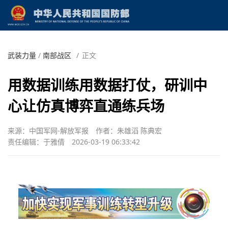
武装力量
/
南部战区
/
正文
用数据训练用数据打仗，研训中
心让仿真博弈直通练兵场
来源：中国军网-解放军报
作者：朱雄滔 陈典宏
责任编辑：于雅倩
2026-03-19 06:33:42