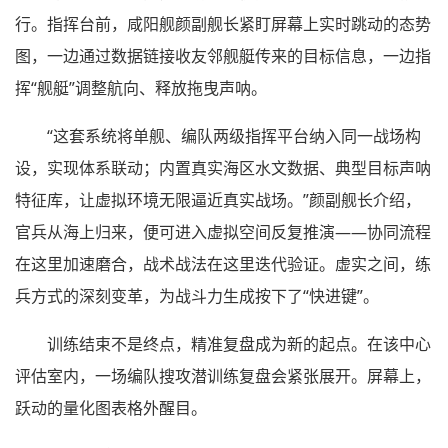
行。指挥台前，咸阳舰颜副舰长紧盯屏幕上实时跳动的态势
图，一边通过数据链接收友邻舰艇传来的目标信息，一边指
挥“舰艇”调整航向、释放拖曳声呐。
“这套系统将单舰、编队两级指挥平台纳入同一战场构
设，实现体系联动；内置真实海区水文数据、典型目标声呐
特征库，让虚拟环境无限逼近真实战场。”颜副舰长介绍，
官兵从海上归来，便可进入虚拟空间反复推演——协同流程
在这里加速磨合，战术战法在这里迭代验证。虚实之间，练
兵方式的深刻变革，为战斗力生成按下了“快进键”。
训练结束不是终点，精准复盘成为新的起点。在该中心
评估室内，一场编队搜攻潜训练复盘会紧张展开。屏幕上，
跃动的量化图表格外醒目。