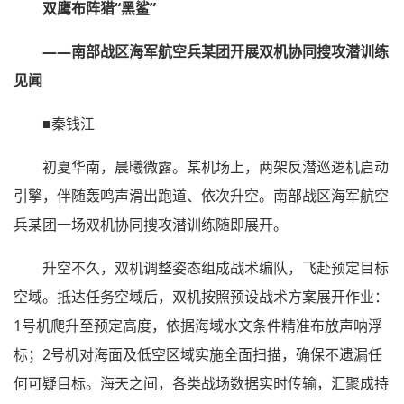
双鹰布阵猎“黑鲨”
——南部战区海军航空兵某团开展双机协同搜攻潜训练
见闻
■秦钱江
初夏华南，晨曦微露。某机场上，两架反潜巡逻机启动
引擎，伴随轰鸣声滑出跑道、依次升空。南部战区海军航空
兵某团一场双机协同搜攻潜训练随即展开。
升空不久，双机调整姿态组成战术编队，飞赴预定目标
空域。抵达任务空域后，双机按照预设战术方案展开作业：
1号机爬升至预定高度，依据海域水文条件精准布放声呐浮
标；2号机对海面及低空区域实施全面扫描，确保不遗漏任
何可疑目标。海天之间，各类战场数据实时传输，汇聚成持