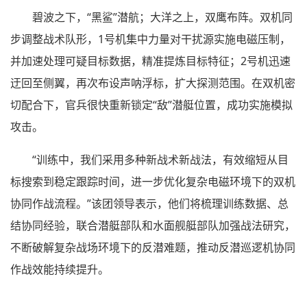
碧波之下，“黑鲨”潜航；大洋之上，双鹰布阵。双机同
步调整战术队形，1号机集中力量对干扰源实施电磁压制，
并加速处理可疑目标数据，精准提炼目标特征；2号机迅速
迂回至侧翼，再次布设声呐浮标，扩大探测范围。在双机密
切配合下，官兵很快重新锁定“敌”潜艇位置，成功实施模拟
攻击。
“训练中，我们采用多种新战术新战法，有效缩短从目
标搜索到稳定跟踪时间，进一步优化复杂电磁环境下的双机
协同作战流程。”该团领导表示，他们将梳理训练数据、总
结协同经验，联合潜艇部队和水面舰艇部队加强战法研究，
不断破解复杂战场环境下的反潜难题，推动反潜巡逻机协同
作战效能持续提升。