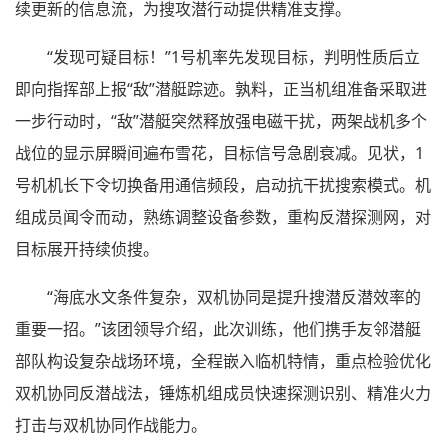
续更新的信息流，为搜攻潜行动提供精准支撑。
“发现可疑目标！”1号机率先发现目标，判明性质后立
即向指挥部上报“敌”潜艇踪迹。孰料，正当机组准备采取进
一步行动时，“敌”潜艇突然释放强电磁干扰，两架战机多个
战位的显示屏瞬间遍布雪花，目标信号急剧衰减。见状，1
号机机长下令切换备用通信频段，启动抗干扰搜索模式。机
组成员闻令而动，熟练调整设备参数，重构反潜探测网，对
目标展开持续侦搜。
“海底水文条件复杂，双机协同是提升搜潜反潜效率的
重要一招。”该团领导介绍，此次训练，他们携手友邻潜艇
部队构设复杂战场环境，全程嵌入临机特情，重点检验优化
双机协同反潜战法，锤炼机组成员快速探测识别、精准火力
打击与双机协同作战能力。