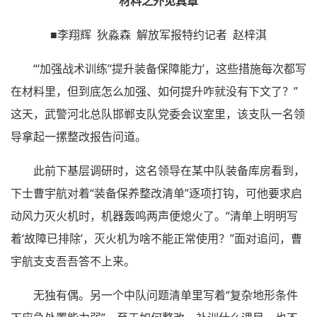
材料之外见真章
■李翔辉 狄淼森 解放军报特约记者 赵梓淇
“‘加强战术训练’‘提升装备保障能力’，这些措施每次都写
在材料里，但到底怎么加强、如何提升咋就没有下文了？”
这天，武警河北总队邯郸支队党委会议室里，该支队一名领
导拿起一摞整改报告问道。
此前下基层调研时，这名领导在某中队装备库房看到，
下士曹宇航对着“装备保养整改清单”逐项打钩，可他要求启
动风力灭火机时，机器轰鸣两声便熄火了。“清单上明明写
着‘故障已排除’，灭火机为啥不能正常使用？”面对追问，曹
宇航支支吾吾答不上来。
无独有偶。另一个中队问题清单里写着“复杂地形条件