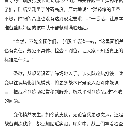
督导的作训股张股长走到场地中间，先是拎起一个弹药箱掂
了掂，随后又测量了障碍高度，严肃地说：“弹药箱的重量
不够，障碍的高度也没有达到规定要求……”一番话，让原本
准备整队带回的该中队干部顿时满脸通红。
“当然，不能全怪你们。”张股长话锋一转，“这里面机关
也有责任，规范不具体、检查不到位，让大家不知道真正的
标准是什么。”
整改，从规范设置训练场地入手。该支队趁热打铁，改
变以往操场化训练模式，将更多战术背景嵌入战斗体能课
目，把战术训练场经常移到野外，解决平时训练“战味”不浓
的问题。
变化悄然发生。如今该支队，无论官兵思想意识，还是
战备训练秩序，都更加贴近实战。库房中，战士们拿着检查