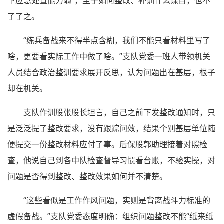
下应急处置能力弱”，至于如何整改、补训什么课目，也不
了了之。
“练兵备战来不得半点含糊，我们不能只看材料里写了
啥，更要看实际工作中做了啥。”支队党委一班人带领机关
人员结合政治整训要求展开反思，认为问题出在基层，根子
却在机关。
支队作训股张股长坦言，自己之前下发整改通知时，只
是泛泛提了整改要求，没有跟踪问效，结果个别基层单位随
便提交一份整改材料应付了事。后保股郭助理接着对照检
查，他说自己到各中队检查督导习惯看台账，不验实操，对
问题是否得到整改、整改效果如何并不清楚。
“这些看似是工作作风问题，实则是背离战斗力标准的
虚假备战。”支队党委态度明确：组织问题整改不能“纸来纸