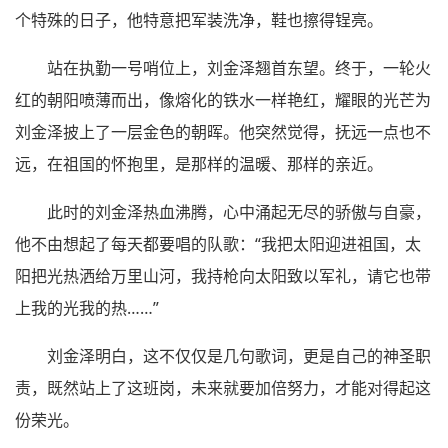
个特殊的日子，他特意把军装洗净，鞋也擦得锃亮。
站在执勤一号哨位上，刘金泽翘首东望。终于，一轮火
红的朝阳喷薄而出，像熔化的铁水一样艳红，耀眼的光芒为
刘金泽披上了一层金色的朝晖。他突然觉得，抚远一点也不
远，在祖国的怀抱里，是那样的温暖、那样的亲近。
此时的刘金泽热血沸腾，心中涌起无尽的骄傲与自豪，
他不由想起了每天都要唱的队歌：“我把太阳迎进祖国，太
阳把光热洒给万里山河，我持枪向太阳致以军礼，请它也带
上我的光我的热……”
刘金泽明白，这不仅仅是几句歌词，更是自己的神圣职
责，既然站上了这班岗，未来就要加倍努力，才能对得起这
份荣光。