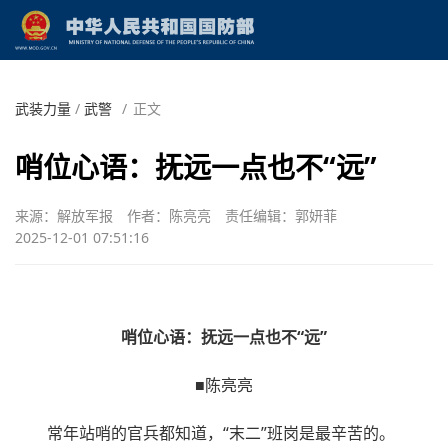
武装力量
/
武警
/
正文
哨位心语：抚远一点也不“远”
来源：解放军报
作者：陈亮亮
责任编辑：郭妍菲
2025-12-01 07:51:16
哨位心语：抚远一点也不“远”
■陈亮亮
常年站哨的官兵都知道，“末二”班岗是最辛苦的。