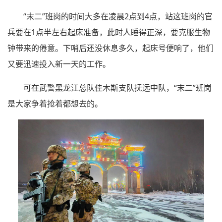
“末二”班岗的时间大多在凌晨2点到4点，站这班岗的官
兵要在1点半左右起床准备，此时人睡得正深，要克服生物
钟带来的倦意。下哨后还没休息多久，起床号便响了，他们
又要迅速投入新一天的工作。
可在武警黑龙江总队佳木斯支队抚远中队，“末二”班岗
是大家争着抢着都想去的。