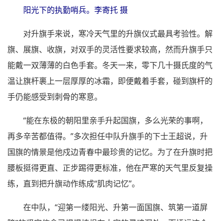
阳光下的执勤哨兵。李寄托 摄
对升旗手来说，寒冷天气里的升旗仪式最具考验性。解
旗、展旗、收旗，对双手的灵活性要求较高，然而升旗手只
能戴一双薄薄的白色手套。冬天一来，零下几十摄氏度的气
温让旗杆裹上一层厚厚的冰霜，即便戴着手套，碰到旗杆的
手仍能感受到刺骨的寒意。
“能在东极的朝阳里亲手升起国旗，多么光荣的事啊，
再多辛苦都值得。”多次担任中队升旗手的下士王超说，升
国旗的情景是他戍边青春中最珍贵的记忆。为了在升旗时把
腰板挺得更直、正步踢得更标准，他在严寒的天气里反复操
练，直到把升旗动作练成“肌肉记忆”。
在中队，“迎第一缕阳光、升第一面国旗、筑第一道屏