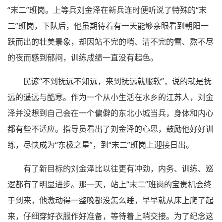
“末二”班岗。上等兵刘金泽在新兵连时便听说了特殊的“末
二”班岗，下队后，他虽期待着有一天能够亲眼看到朝阳一
跃而出的壮美景象，却因站不完的哨、清不完的雪、熬不尽
的夜而感到郁闷，训练成绩一直没有起色。
民谚“不到抚远不知远，来到抚远就服软”，说的就是抚
远的遥远与酷寒。作为一个从小生活在水乡的江苏人，刘金
泽并没想到自己会在一个偏僻的东北小城当兵，身体和内心
都有些不适应。指导员看出了刘金泽的心思，鼓励他好好训
练，尽快成为“东极之星”，到“末二”班岗上迎接日出。
有了新目标的刘金泽比以往更有冲劲，内务、训练、巡
逻都有了明显进步。那一天，站上“末二”班岗的宝贵机会终
于到来，他激动得一整晚都没怎么睡，早早就从床上爬了起
来，仔细穿好衣服作好准备，等待着上哨交接。为了纪念这