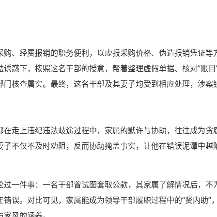
采购、经费报销的职务便利，以虚报采购价格、伪造报销凭证等
益诱惑下，按照这名干部的授意，帮着整理虚假单据、核对“账目
部门核查属实。最终，这名干部及其妻子均受到相应处理，涉案
部在走上违纪违法歧途过程中，家属的默许与协助，往往成为贪腐
妻子不仅不及时劝阻，反而协助掩盖事实，让他在错误泥潭中越
。
论过一件事：一名干部曾试图套取公款，其家属了解情况后，不
错误。对比可见，家属能成为领导干部履职过程中的“贤内助”，
与家风的涵养。