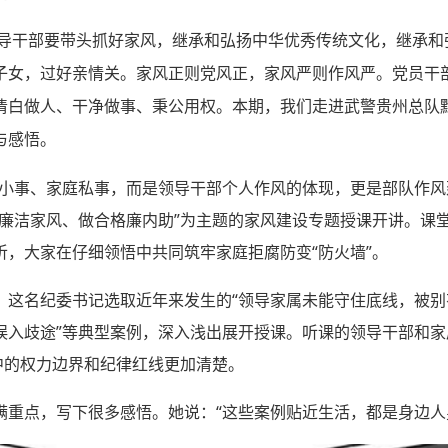
导干部要带头抓好家风，继承和弘扬中华优秀传统文化，继承和
子女，过好亲情关。家风正则党风正，家风严则作风严。党员干
清白做人、干净做事、秉公用权。本期，我们走进武警贵州总队
与感悟。
人小事、家庭私事，而是领导干部个人作风的体现，更是部队作风
传廉洁家风、做合格廉内助”为主题的家风建设专题授课开讲。课
听，大家在仔细领悟中共同筑牢家庭拒腐防变“防火墙”。
，这名纪委书记选取近年来发生的“领导家属未能守住底线，被别
误入歧途”等典型案例，深入浅出展开授课。听课的领导干部和
中的权力边界和纪律红线更加清楚。
满重点，写下很多感悟。她说：“这些案例贴近生活，都是身边人