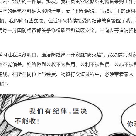
到去年经历的一件事。那次，我正负责营区修缮的物资采购工作
生产的建筑材料纳入采购清单。妻子也帮腔说：“表哥厂里的建
起初，我的确有些犹豫，但近年来持续接受的纪律教育警醒了我
明每一分国防经费都关乎修缮质量和营区安全，并向表哥说清招
学习让我深刻明白，廉洁防线离不开家庭“防火墙”，必须做到对
也不能偏差，始终做到公权不为私用、公利不被私侵、公心不被
底线。在所在岗位上与经费、物资打交道过程中，必须带着家人
岭”。