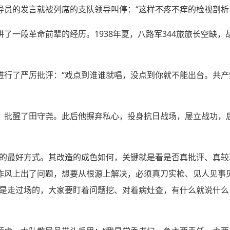
导员的发言就被列席的支队领导叫停：“这样不疼不痒的检视剖析
了一段革命前辈的经历。1938年夏，八路军344旅旅长空缺
进行了严厉批评：“戏点到谁谁就唱，没点到你就不能出台。共
，批醒了田守尧。此后他摒弃私心，投身抗日战场，屡立战功，
造的最好方式。其改造的成色如何，关键就是看是否真批评、真
作风上出了问题，想要从根源上解决，必须真刀实枪、见人见事
不是走过场的，大家要盯着问题挖、对着病灶查，有什么就说什