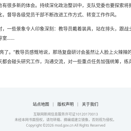
也有很多新的体会。持续深化政治整训中，支队党委也要探索将
化，督导各级党员干部不断改进工作方式、转变工作作风。
时，一些景象令人印象深刻：教导员戴着装具，站在排头，跟战
导室……
敞亮了。”教导员感慨地说，那场复盘研讨会虽然让人脸上火辣辣
天都会碰头研究工作，沟通交流，对一些重点任务加强统筹，练
站点地图
|
版权声明
|
关于我们
互联网新闻信息服务许可证10120170013
未经本网书面授权，请勿转载、摘编或建立镜像，否则视为侵权。
Copyright ©
2026
mod.gov.cn All Rights Reserved