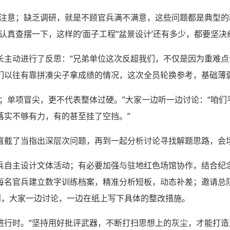
导注意；缺乏调研，就是不顾官兵满不满意，这些问题都是典型的
认真查摆一下，这样的‘面子工程’‘盆景设计’还有多少，都要坚决
长主动进行了反思：“兄弟单位这次反超我们，不仅是因为重难
们以往有靠拼凑尖子拿成绩的情况，这次全员轮换参考，基础薄弱
园；单项冒尖，更不代表整体过硬。”大家一边听一边讨论：“咱
落实不够有力，有的甚至挂了空挡。”
直截了当指出深层次问题，再到一起分析讨论寻找解题思路，会
兵自主设计文体活动；有必要加强与驻地红色场馆协作，结合纪念
每名官兵建立数字训练档案，精准分析短板，动态补差；邀请总
到，大家一边讨论，一边在纸上写下具体的整改措施。
进行时。“坚持用好批评武器，不断打扫思想上的灰尘，才能打造