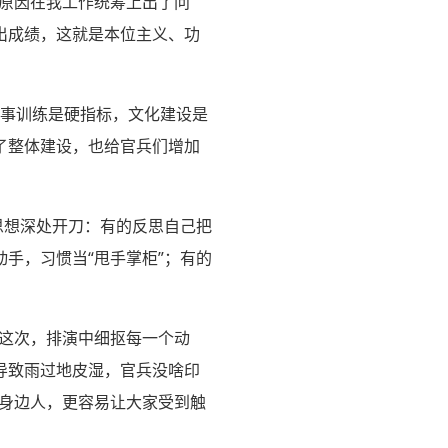
原因在我工作统筹上出了问
出成绩，这就是本位主义、功
军事训练是硬指标，文化建设是
了整体建设，也给官兵们增加
思想深处开刀：有的反思自己把
手，习惯当“甩手掌柜”；有的
这次，排演中细抠每一个动
导致雨过地皮湿，官兵没啥印
育身边人，更容易让大家受到触