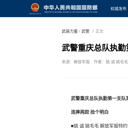
权威发布
武装力量
/
武警
/
正文
武警重庆总队执勤
来源：解放军报
作者：姚 诚 姚毛
武警重庆总队执勤第一支队
连摔两跤 捡个明白
■姚 诚 姚毛毛 解放军报特