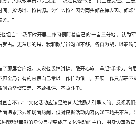
顾虑。大队教导员带头反思：“我是党委书记，负主要责任。主要
时间、抢场地、抢资源。为什么抢？因为两头都在挣表现、都想
差。”
长也坦言：“我平时开展工作习惯盯着自己的‘一亩三分地’，认为
占就占。更深层的是，我和教导员沟通不够，各自为战，既影响
破了那层窗户纸。大家也丢掉讲稿，敞开心扉，拿起“手术刀”向
不顾全局；有的查摆自己常以工作忙为借口，开展工作只部署不动
盾问题常绕道走，不敢批评、不愿斗争。
时直言不讳：“文化活动应该是教育人激励人引导人的，反观我们
片面追求形式和场面热闹，但对挖掘活动内容内涵下功夫不深，
巧妙把默默奉献的身边典型变成了文化活动的主角，用身边事教