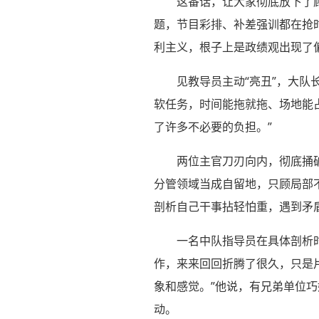
这番话，让大家彻底放下了
题，节目彩排、补差强训都在抢
利主义，根子上是政绩观出现了偏
见教导员主动“亮丑”，大队
软任务，时间能拖就拖、场地能
了许多不必要的负担。”
两位主官刀刃向内，彻底捅
分管领域当成自留地，只顾局部
剖析自己干事拈轻怕重，遇到矛
一名中队指导员在具体剖析
作，来来回回折腾了很久，只是
象和感觉。”他说，有兄弟单位
动。