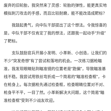
废弃的旧轮胎，我突然来了灵感：轮胎的弹性，能更真实地
模拟刺刀攻击的手感，而且比较耐磨，能不能改造成靶标？
我鼓起勇气，向中队干部提出了这个想法。令我惊喜的
是，中队干部不仅肯定了我的想法，还跟我一起动手“升级”
了靶标。
支队鼓励官兵开展小发明、小革新、小创造，让我们的
不少“突发奇想”有了尝试和落地的机会。一次练习据枪瞄
准，我发现眼睛贴到瞄准镜的位置老是“跑偏”，导致瞄准基
线不稳。我尝试用铁丝弯折成一个简易的“瞄准检查框”，卡
在枪身上。每次据枪先通过检查框，检查眼睛位置对不对、
枪身平不平，一目了然。小革新解决大问题，这个简易“瞄
准检查框”受到不少战友欢迎。