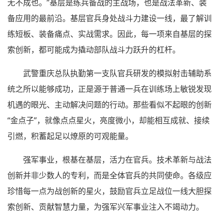
无不成也。”基层是练兵备战的主战场，也是战法革新、装
备应用的最前沿。基层官兵身处战斗力建设一线，最了解训
练短板、装备痛点、实战需求。因此，每一项来自基层的探
索创新，都可能成为撬动部队战斗力跃升的杠杆。
武警重庆总队执勤第一支队官兵研发的模拟射击辅助系
统之所以能够成功，正是源于普通一兵在训练场上敏锐发现
机遇的眼光、主动解决问题的行动。那些看似不起眼的创新
“金点子”，就像点点星火，亮度微小，却能相互成就、接续
引燃，积蓄起足以燎原的可观能量。
强军事业，根基在基层，活力在官兵。技术革新与战法
创新并非少数人的专利，而是全体官兵的共同使命。各级应
珍惜每一点为战创新的星火，鼓励官兵立足战位一线大胆探
索创新、贡献智慧力量，为强军兴军事业注入不竭动力。