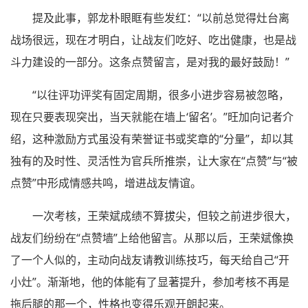
提及此事，郭龙朴眼眶有些发红：“以前总觉得灶台离
战场很远，现在才明白，让战友们吃好、吃出健康，也是战
斗力建设的一部分。这条点赞留言，是对我的最好鼓励！”
“以往评功评奖有固定周期，很多小进步容易被忽略，
现在只要表现突出，当天就能在墙上‘留名’。”旺加向记者介
绍，这种激励方式虽没有荣誉证书或奖章的“分量”，却以其
独有的及时性、灵活性为官兵所推崇，让大家在“点赞”与“被
点赞”中形成情感共鸣，增进战友情谊。
一次考核，王荣斌成绩不算拔尖，但较之前进步很大，
战友们纷纷在“点赞墙”上给他留言。从那以后，王荣斌像换
了一个人似的，主动向战友请教训练技巧，每天给自己“开
小灶”。渐渐地，他的体能有了显著提升，参加考核不再是
拖后腿的那一个，性格也变得乐观开朗起来。