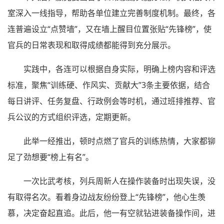
室深入一线指导，帮助各单位建立完善制度机制。最终，各
连普遍设立“点赞墙”，又在墙上醒目位置张贴“先锋榜”，使
官兵的日常表现和取得成绩都能得到充分展示。
实践中，各连可以根据自身实际，明确上榜内容和评选
标准，聚焦“训练硬、作风实、贡献大”3条主要依据，结合
每日讲评、任务复盘、行政例会等时机，通过班排推荐、官
兵公议的方式组织评选，定期更新。
此举一经推出，顿时点燃了官兵的训练热情，大家都铆
足了劲想要“榜上有名”。
一次比武考核，列兵周新人在操作装备时出现失误，没
有取得名次。看着身边战友纷纷登上“先锋榜”，他心生羡
慕，决定奋起直追。此后，他一有空就钻进装备操作间，进