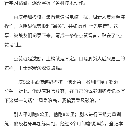
行学习钻研，逐渐掌握了各种技术动作。
再次参加考核，装备遭遇强电磁干扰，周新人灵活精准
操作，以明显优势顺利“通关”，并如愿登上“先锋榜”。这一
幕，被战友们记录下来，写成一条条点赞留言，贴在了“点
赞墙”上。
点赞就是激励，上榜就是肯定。目睹周新人后来居上的
过程，下士赵宏海深受鼓舞。
一次5公里武装越野考核，他比第一名用时慢了将近一
分钟。对此，他没有轻言放弃，在自己的体能训练登记本写
下这样一句话：“风急浪高，我偏要乘风破浪。”
别人平时跑5公里，他跑8公里；别人进行三组力量训
练，他咬着牙再加练两组。经过3个月的磨砺淬炼，登记本