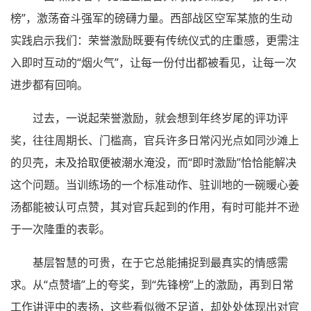
榜”，激荡奋斗强军的磅礴力量。西部战区空军某旅的生动
实践启示我们：荣誉激励既要有传统仪式的庄重感，更需注
入即时互动的“烟火气”，让每一份付出都被看见，让每一次
进步都有回响。
过去，一说起荣誉激励，就会想到年终岁尾的评功评
奖，往往周期长、门槛高，官兵许多日常闪光点如同沙滩上
的贝壳，未及拾取便被潮水淹没，而“即时激励”恰恰能解决
这个问题。当训练场的一个标准动作、驻训地的一碗暖心姜
汤都能被认可点赞，其对官兵起到的作用，有时可能并不逊
于一次隆重的表彰。
基层智慧的可贵，在于它总能捕捉到最真实的情感需
求。从“点赞墙”上的夸奖，到“先锋榜”上的激励，再到日常
工作讲评中的表扬，这些看似微不足道，却处处体现出对官