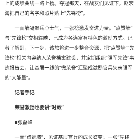
上的成绩曲线一路上扬。夺冠那天，在战友们见证下，赵宏
海把自己的名字和照片贴上“先锋榜”。
一面墙凝聚兵心士气，一张榜激发奋进力量。“点赞墙”
与“先锋榜”交相辉映，已成为各连富有特色的激励方式。记
者了解到，下一步，该旅将进一步整合资源，把“点赞墙”“先
锋榜”相关内容纳入荣誉档案建设，并定期组织“强军先锋”事
迹报告会，让基层一线的“微荣誉”汇聚成激励官兵矢志强军
的“大能量”。
记者手记
荣誉激励也要讲“时效”
■张磊峰
一面“点赞墙”，见证基层官兵的成长蝶变；一张“先锋