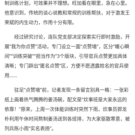
制训练计划，可效果并不理想。旺加看在眼里，急在心里。
他意识到，传统的谈心说教和常规的训练帮扶，对于激发王
荣斌的内生动力，作用十分有限。
经过研究讨论，连队党支部决定探索实行即时激励，开
展“我为你点赞”活动，专门设立一面“点赞墙”，区分“暖心瞬
间”“训练突破”“担当作为”3个版块，引导官兵点赞更加具体
清晰；专门辟出“匿名点赞”区，方便不愿透露姓名的官兵使
用……
驻足“点赞墙”前，记者发现一条留言别具一格：一张彩
纸上画着热气腾腾的姜汤碗，配文是“炊事班是大家永远的
依靠！”原来，上周一次体能训练时突然下雨，炊事员郭龙
朴利用午休时间熬制姜汤送到各班排，为大家驱散寒意，被
列兵陈小雨“实名表扬”。