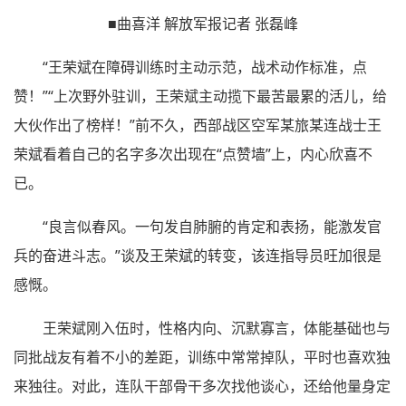
■曲喜洋 解放军报记者 张磊峰
“王荣斌在障碍训练时主动示范，战术动作标准，点
赞！”“上次野外驻训，王荣斌主动揽下最苦最累的活儿，给
大伙作出了榜样！”前不久，西部战区空军某旅某连战士王
荣斌看着自己的名字多次出现在“点赞墙”上，内心欣喜不
已。
“良言似春风。一句发自肺腑的肯定和表扬，能激发官
兵的奋进斗志。”谈及王荣斌的转变，该连指导员旺加很是
感慨。
王荣斌刚入伍时，性格内向、沉默寡言，体能基础也与
同批战友有着不小的差距，训练中常常掉队，平时也喜欢独
来独往。对此，连队干部骨干多次找他谈心，还给他量身定