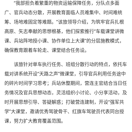
“我部担负着繁重的物资运输保障任务，分队点多面
广、官兵动态分散，开展教育面临人员难集中、时间难统
筹、场地难固定等难题。”该旅领导介绍，为筑牢官兵扎根
高原、矢志奉献的思想根基，他们探索推行“车载课堂讲微
课、兵站阵地授小课、协作单位上大课”的分层施教模式，
确保教育跟着车轮走、课堂结合任务设。
该旅针对单车执行任务、班组分散行动的特点，依托车
载对讲系统开设“天路之声”微课堂，引导官兵利用任务途中
的碎片时间学习思考；兵站休整期间，营连主官结合当日任
务情况及官兵思想动态，灵活组织小讨论、小分享活动，及
时开展思想引导、答疑解惑；打破营连建制，开设“强军共
学”大课堂，邀请优秀驾驶骨干、红旗车驾驶员代表同台授
课，努力扩大教育覆盖范围。