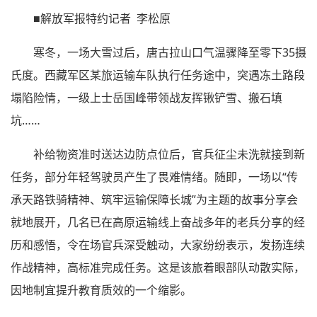
■解放军报特约记者 李松原
寒冬，一场大雪过后，唐古拉山口气温骤降至零下35摄
氏度。西藏军区某旅运输车队执行任务途中，突遇冻土路段
塌陷险情，一级上士岳国峰带领战友挥锹铲雪、搬石填
坑……
补给物资准时送达边防点位后，官兵征尘未洗就接到新
任务，部分年轻驾驶员产生了畏难情绪。随即，一场以“传
承天路铁骑精神、筑牢运输保障长城”为主题的故事分享会
就地展开，几名已在高原运输线上奋战多年的老兵分享的经
历和感悟，令在场官兵深受触动，大家纷纷表示，发扬连续
作战精神，高标准完成任务。这是该旅着眼部队动散实际，
因地制宜提升教育质效的一个缩影。