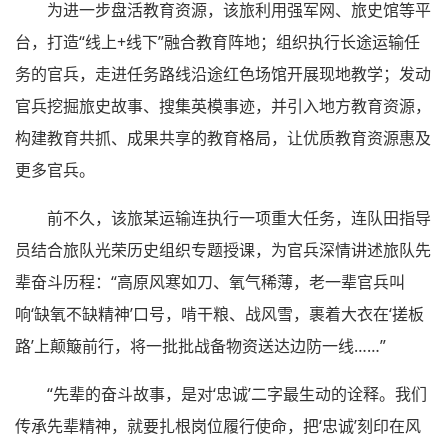
为进一步盘活教育资源，该旅利用强军网、旅史馆等平
台，打造“线上+线下”融合教育阵地；组织执行长途运输任
务的官兵，走进任务路线沿途红色场馆开展现地教学；发动
官兵挖掘旅史故事、搜集英模事迹，并引入地方教育资源，
构建教育共抓、成果共享的教育格局，让优质教育资源惠及
更多官兵。
前不久，该旅某运输连执行一项重大任务，连队田指导
员结合旅队光荣历史组织专题授课，为官兵深情讲述旅队先
辈奋斗历程：“高原风寒如刀、氧气稀薄，老一辈官兵叫
响‘缺氧不缺精神’口号，啃干粮、战风雪，裹着大衣在‘搓板
路’上颠簸前行，将一批批战备物资送达边防一线……”
“先辈的奋斗故事，是对‘忠诚’二字最生动的诠释。我们
传承先辈精神，就要扎根岗位履行使命，把‘忠诚’刻印在风