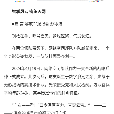
智掌风云 密织天网
■嘉 言 解放军报记者 彭冰洁
钢枪在手、呼号震天，步履铿锵、气贯长虹。
在两位领队带领下，网络空间部队方队威武走来，一个
个身影英姿勃发，一队队排面整齐划一。
2024年4月19日，网络空间部队作为一支全新的战略兵
种正式成立。此次阅兵，这支诞生于数字浪潮之巅、鏖战于
无形战场的高技术部队，光荣接受党和人民检阅。方队官兵
平均年龄24岁，高学历是他们的鲜明特征。
“向右——看！”口令浑厚有力、直穿云霄。“一——二
——”洪亮的呼号声响彻天安门广场。