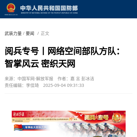
武装力量
/
要闻
/
正文
阅兵专号丨网络空间部队方队：
智掌风云 密织天网
来源：中国军网-解放军报
作者：嘉 言 彭冰洁
责任编辑：李佳琦
2025-09-04 09:31:33