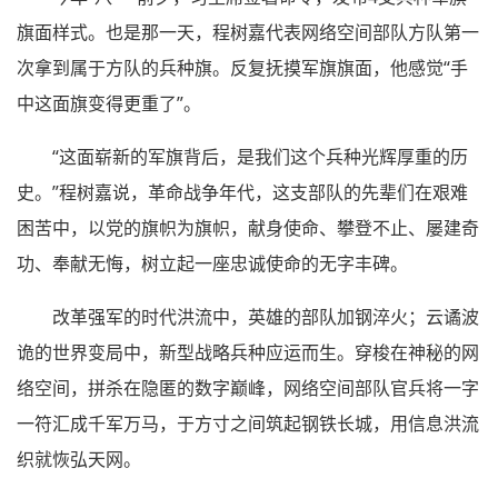
旗面样式。也是那一天，程树嘉代表网络空间部队方队第一
次拿到属于方队的兵种旗。反复抚摸军旗旗面，他感觉“手
中这面旗变得更重了”。
“这面崭新的军旗背后，是我们这个兵种光辉厚重的历
史。”程树嘉说，革命战争年代，这支部队的先辈们在艰难
困苦中，以党的旗帜为旗帜，献身使命、攀登不止、屡建奇
功、奉献无悔，树立起一座忠诚使命的无字丰碑。
改革强军的时代洪流中，英雄的部队加钢淬火；云谲波
诡的世界变局中，新型战略兵种应运而生。穿梭在神秘的网
络空间，拼杀在隐匿的数字巅峰，网络空间部队官兵将一字
一符汇成千军万马，于方寸之间筑起钢铁长城，用信息洪流
织就恢弘天网。