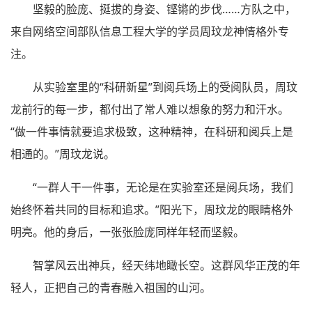
坚毅的脸庞、挺拔的身姿、铿锵的步伐……方队之中，
来自网络空间部队信息工程大学的学员周玟龙神情格外专
注。
从实验室里的“科研新星”到阅兵场上的受阅队员，周玟
龙前行的每一步，都付出了常人难以想象的努力和汗水。
“做一件事情就要追求极致，这种精神，在科研和阅兵上是
相通的。”周玟龙说。
“一群人干一件事，无论是在实验室还是阅兵场，我们
始终怀着共同的目标和追求。”阳光下，周玟龙的眼睛格外
明亮。他的身后，一张张脸庞同样年轻而坚毅。
智掌风云出神兵，经天纬地瞰长空。这群风华正茂的年
轻人，正把自己的青春融入祖国的山河。