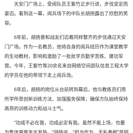
天安门广场上，受阅队员王紫竹正步行进，步伐坚定而
豪迈。看到这一幕，阅兵场下的中队长胡扬露出了欣慰的笑
容。
6年前，胡扬曾和战友们迈着同样整齐的步伐通过天安
门广场。作为一名教员，他将自身的阅兵经历作为课堂教学
的生动教材，影响和激励了一批批学员勤学苦练、建功军
营。今年，王紫竹等20余名来自网络空间部队信息工程大学
的学员在他的带领下走上阅兵场。
6年后，胡扬的岗位从台前转到幕后，他与教练员们用
所学所思创新训练方法、加强服务保障，确保方队始终保持
高昂的训练动力和战斗士气。
“功成不必在我，功成必定有我。虽然不能上场，也要
为集体荣誉发光发热。”胡扬说，“担当作为，无私奉献”是网