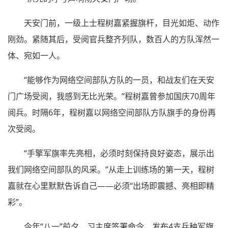
天安门前，一级上士程树嘉紧握旗杆，目光如炬、动作
刚劲。紧随其后，受阅官兵整齐列队，数百人的方队浑然一
体、宛如一人。
“能够作为网络空间部队方队的一员，和战友们在天安
门广场受阅，我感到无比光荣。”程树嘉曾参加国庆70周年
阅兵。时隔6年，程树嘉以网络空间部队方队旗手的身份再
次受阅。
“手擎军旗率先亮相，必须时刻保持良好姿态，展示出
我们网络空间部队的风采。”从走上训练场的第一天，程树
嘉就在心里默默告诉自己——必须“出场即震撼、亮相即精
彩”。
今年“八一”前夕，习主席签署命令，发布4支兵种军旗