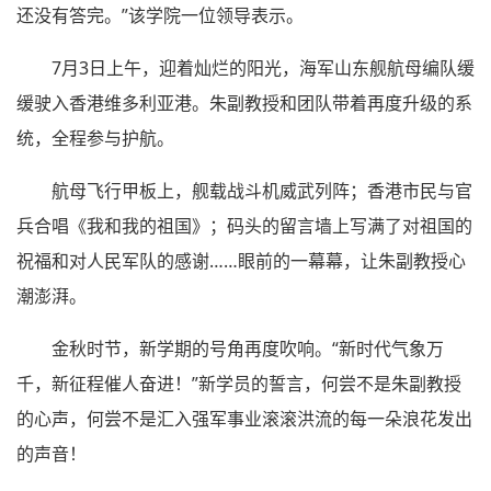
还没有答完。”该学院一位领导表示。
7月3日上午，迎着灿烂的阳光，海军山东舰航母编队缓
缓驶入香港维多利亚港。朱副教授和团队带着再度升级的系
统，全程参与护航。
航母飞行甲板上，舰载战斗机威武列阵；香港市民与官
兵合唱《我和我的祖国》；码头的留言墙上写满了对祖国的
祝福和对人民军队的感谢……眼前的一幕幕，让朱副教授心
潮澎湃。
金秋时节，新学期的号角再度吹响。“新时代气象万
千，新征程催人奋进！”新学员的誓言，何尝不是朱副教授
的心声，何尝不是汇入强军事业滚滚洪流的每一朵浪花发出
的声音！