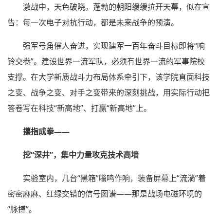
激战中，天色破晓。蓬勃的朝阳缓缓拉开天幕，似在宣
告：每一次电子对抗行动，都是未来战争的预演。
强军号角催人奋进，实现建军一百年奋斗目标即将“响
铃交卷”。建设世界一流军队，必须有世界一流的军事院校
支撑。在大学新质战斗力布局体系牵引下，该学院直面科技
之变、战争之变、对手之变带来的深刻挑战，用实际行动把
答卷写在科技“新高地”、打赢“新高地”上。
攥指成拳——
挖“深井”，集中力量攻克技术高墙
实验室内，几台“黑箱”嗡鸣作响，装备屏幕上“流淌”着
密密麻麻、红绿交错的信号图谱——那是战场电磁环境的
“脉搏”。