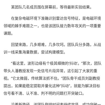
某团队几名成员围在屏幕前，等待最新实验结果。
在复杂电磁环境下准确识别雷达信号特征，是电磁环境
领域的棘手难题之一，也是该团队接力数年攻关的一项重要
课题。
回望来路，几多艰难，几多坎坷。团队兵分多路，从战
训一线采集海量数据，尝试构建模型。
“看这里，波形边缘有个极其细微的‘抖动’。”那次，团队
带头人潘教授发现一处信号片段异常，这引起了大家的重
视。“它太微弱，传统算法抓不住。”团队骨干成员刘副教授
提出，如果能稳定提取并量化这种“抖动”，就能为解决目标
信号看不清、认不准、判不明的问题打开突破口。
沿着新路径，该团队倒排时间表持续攻坚，成功突破一