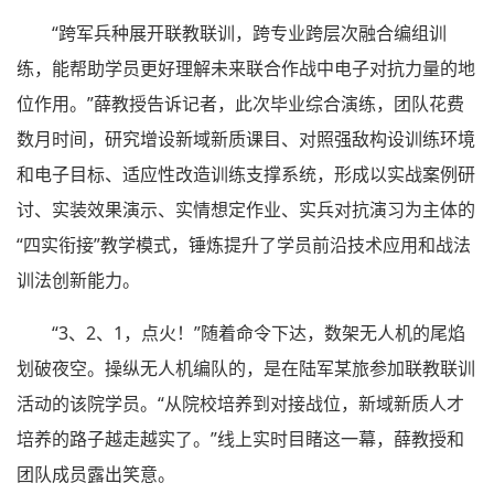
“跨军兵种展开联教联训，跨专业跨层次融合编组训
练，能帮助学员更好理解未来联合作战中电子对抗力量的地
位作用。”薛教授告诉记者，此次毕业综合演练，团队花费
数月时间，研究增设新域新质课目、对照强敌构设训练环境
和电子目标、适应性改造训练支撑系统，形成以实战案例研
讨、实装效果演示、实情想定作业、实兵对抗演习为主体的
“四实衔接”教学模式，锤炼提升了学员前沿技术应用和战法
训法创新能力。
“3、2、1，点火！”随着命令下达，数架无人机的尾焰
划破夜空。操纵无人机编队的，是在陆军某旅参加联教联训
活动的该院学员。“从院校培养到对接战位，新域新质人才
培养的路子越走越实了。”线上实时目睹这一幕，薛教授和
团队成员露出笑意。