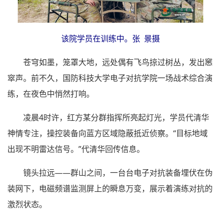
该院学员在训练中。张 景摄
苍穹如墨，笼罩大地，远处偶有飞鸟掠过树丛，发出窸
窣声。前不久，国防科技大学电子对抗学院一场战术综合演
练，在夜色中悄然打响。
凌晨4时许，红方某分群指挥所亮起灯光，学员代清华
神情专注，操控装备向蓝方区域隐蔽抵近侦察。“目标地域
出现不明雷达信号。”代清华回传信息。
镜头拉远——群山之间，一台台电子对抗装备埋伏在伪
装网下，电磁频谱监测屏上的瞬息万变，展示着演练对抗的
激烈状态。