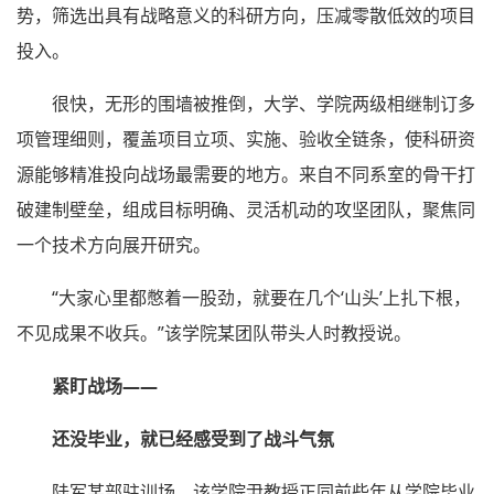
势，筛选出具有战略意义的科研方向，压减零散低效的项目
投入。
很快，无形的围墙被推倒，大学、学院两级相继制订多
项管理细则，覆盖项目立项、实施、验收全链条，使科研资
源能够精准投向战场最需要的地方。来自不同系室的骨干打
破建制壁垒，组成目标明确、灵活机动的攻坚团队，聚焦同
一个技术方向展开研究。
“大家心里都憋着一股劲，就要在几个‘山头’上扎下根，
不见成果不收兵。”该学院某团队带头人时教授说。
紧盯战场——
还没毕业，就已经感受到了战斗气氛
陆军某部驻训场，该学院尹教授正同前些年从学院毕业