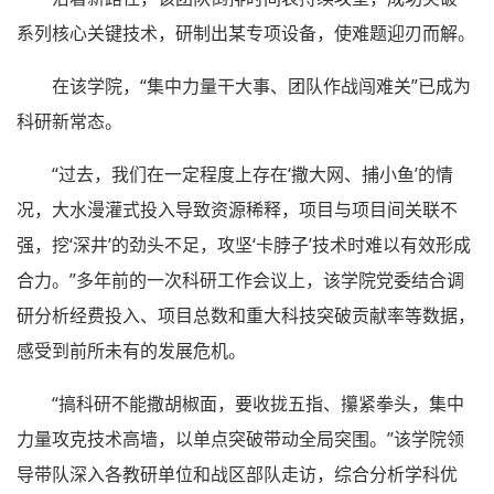
系列核心关键技术，研制出某专项设备，使难题迎刃而解。
在该学院，“集中力量干大事、团队作战闯难关”已成为
科研新常态。
“过去，我们在一定程度上存在‘撒大网、捕小鱼’的情
况，大水漫灌式投入导致资源稀释，项目与项目间关联不
强，挖‘深井’的劲头不足，攻坚‘卡脖子’技术时难以有效形成
合力。”多年前的一次科研工作会议上，该学院党委结合调
研分析经费投入、项目总数和重大科技突破贡献率等数据，
感受到前所未有的发展危机。
“搞科研不能撒胡椒面，要收拢五指、攥紧拳头，集中
力量攻克技术高墙，以单点突破带动全局突围。”该学院领
导带队深入各教研单位和战区部队走访，综合分析学科优