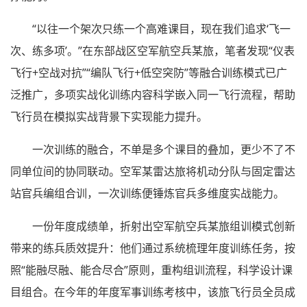
“以往一个架次只练一个高难课目，现在我们追求‘飞一
次、练多项’。”在东部战区空军航空兵某旅，笔者发现“仪表
飞行+空战对抗”“编队飞行+低空突防”等融合训练模式已广
泛推广，多项实战化训练内容科学嵌入同一飞行流程，帮助
飞行员在模拟实战背景下实现能力提升。
一次训练的融合，不单是多个课目的叠加，更少不了不
同单位间的协同联动。空军某雷达旅将机动分队与固定雷达
站官兵编组合训，一次训练便锤炼官兵多维度实战能力。
一份年度成绩单，折射出空军航空兵某旅组训模式创新
带来的练兵质效提升：他们通过系统梳理年度训练任务，按
照“能融尽融、能合尽合”原则，重构组训流程，科学设计课
目组合。在今年的年度军事训练考核中，该旅飞行员全员成