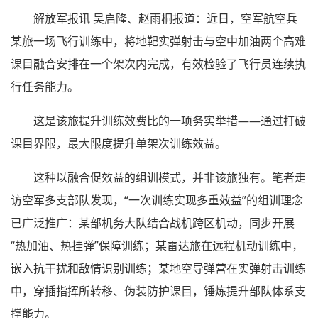
解放军报讯 吴启隆、赵雨桐报道：近日，空军航空兵
某旅一场飞行训练中，将地靶实弹射击与空中加油两个高难
课目融合安排在一个架次内完成，有效检验了飞行员连续执
行任务能力。
这是该旅提升训练效费比的一项务实举措——通过打破
课目界限，最大限度提升单架次训练效益。
这种以融合促效益的组训模式，并非该旅独有。笔者走
访空军多支部队发现，“一次训练实现多重效益”的组训理念
已广泛推广：某部机务大队结合战机跨区机动，同步开展
“热加油、热挂弹”保障训练；某雷达旅在远程机动训练中，
嵌入抗干扰和敌情识别训练；某地空导弹营在实弹射击训练
中，穿插指挥所转移、伪装防护课目，锤炼提升部队体系支
撑能力。