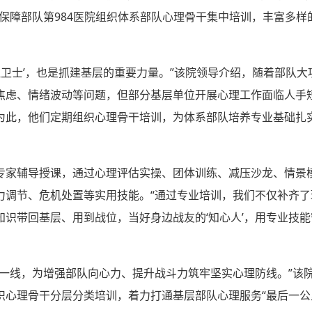
保障部队第984医院组织体系部队心理骨干集中培训，丰富多样
理卫士’，也是抓建基层的重要力量。”该院领导介绍，随着部队
焦虑、情绪波动等问题，但部分基层单位开展心理工作面临人手
为此，他们定期组织心理骨干培训，为体系部队培养专业基础扎
专家辅导授课，通过心理评估实操、团体训练、减压沙龙、情景
力调节、危机处置等实用技能。“通过专业培训，我们不仅补齐
识带回基层、用到战位，当好身边战友的‘知心人’，用专业技能
层一线，为增强部队向心力、提升战斗力筑牢坚实心理防线。”该
织心理骨干分层分类培训，着力打通基层部队心理服务“最后一公