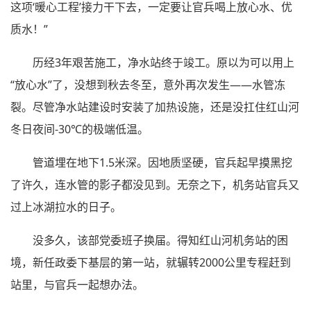
这项‘暖心工程’接力干下去，一定要让官兵喝上放心水、优
质水！”
历经3年艰苦施工，净水站终于竣工。原以为可以用上
“放心水”了，没想到秋去冬至，意外再次发生——水管冻
裂。尽管净水站建设时安装了加热设施，还是没扛住红山河
冬日夜间-30℃的极端低温。
管道埋在地下1.5米深。因地质坚硬，官兵起早摸黑挖
了许久，连水管的影子都没见到。无奈之下，机务站官兵又
过上冰湖拉水的日子。
没多久，该部党委班子换届。得知红山河机务站的困
境，新任政委下基层的第一站，就辗转2000公里专程赶到
站里，与官兵一起想办法。