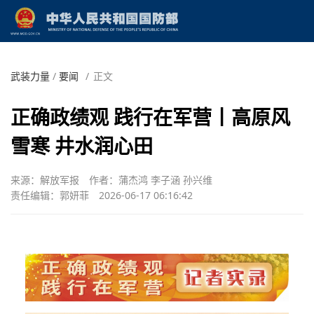
武装力量
/
要闻
/
正文
正确政绩观 践行在军营丨高原风
雪寒 井水润心田
来源：解放军报
作者：蒲杰鸿 李子涵 孙兴维
责任编辑：郭妍菲
2026-06-17 06:16:42