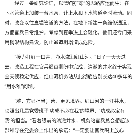
经过一番研究论证，以“动”防“冻”的思路应运而生：在
下水管道上加装一台水泵，让上水和下水管道全时流动。同
时，改变以往直埋管道的方法，在地下新建一条维修通道，
方便官兵日常维护。考虑到夏季冻土会融化，他们还专门采
用钢混结构建设，防止通道坍塌造成危险。
“接力打好一口井，净水滋润红山河。”日子一天天过
去，改造工程在官兵翘首期盼中完成，清澈的井水终于实现
全天候稳定供应，红山河机务站从此彻底告别长达40多年的
“用水难”问题。
“难，方显担当；苦，更见境界。红山河的一汪井水，
映照出几届党委班子‘功成不必在我’的境界、‘功成必定有
我’的担当。”看着眼前的清澈井水，机务站官兵总会想起该
部领导在党委会上作出的承诺：“一定要让官兵喝上放心