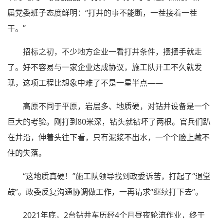
届党委班子态度鲜明：“打井的事不能断，一茬接着一茬
干。”
招标之初，不少地方企业一看打井条件，摆摆手就走
了。好不容易与一家企业达成协议，施工队开工不久就发
现，这项工程比想象中难了不是一星半点——
高原不同于平原，岩层多、地质硬，对钻井设备是一个
巨大的考验。刚打到80米深，钻头就钻坏了两根。官兵们趴
在井沿，伸着头往下看，只有泥浆不出水，一个个脸上藏不
住的失落。
“这地质真硬！”施工队领导找到政委诉苦，打起了“退堂
鼓”。政委反复沟通协调做工作，一再请求“继续打下去”。
2021年底，2台钻井车历经4个月昼夜轮流作业，终于