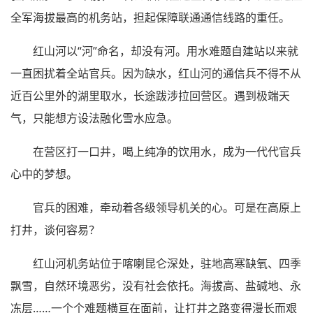
全军海拔最高的机务站，担起保障联通通信线路的重任。
红山河以“河”命名，却没有河。用水难题自建站以来就
一直困扰着全站官兵。因为缺水，红山河的通信兵不得不从
近百公里外的湖里取水，长途跋涉拉回营区。遇到极端天
气，只能想方设法融化雪水应急。
在营区打一口井，喝上纯净的饮用水，成为一代代官兵
心中的梦想。
官兵的困难，牵动着各级领导机关的心。可是在高原上
打井，谈何容易？
红山河机务站位于喀喇昆仑深处，驻地高寒缺氧、四季
飘雪，自然环境恶劣，没有社会依托。海拔高、盐碱地、永
冻层……一个个难题横亘在面前，让打井之路变得漫长而艰