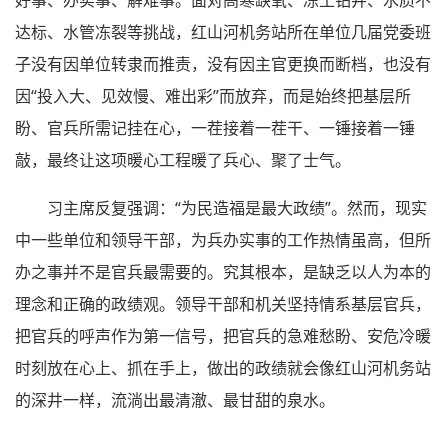
好事、办实事、解难事。面对高寒缺氧、冻土钻井、水质不
达标、水管冻裂等挑战，红山河机务站所在单位几届党委班
子没有因单位转隶而推责，没有因主官更换而断档，也没有
因“投入大、见效慢、难出彩”而放弃，而是始终把基层所
盼、官兵所需记挂在心，一茬接着一茬干、一锤接着一锤
敲，最终让这项暖心工程暖了兵心、聚了士气。
习主席反复强调：“为民造福是最大政绩”。然而，现实
中一些单位和领导干部，为兵办实事的工作热情虽高，但所
办之事并不是官兵最需要的。究其根本，是缺乏以人为本的
理念和正确的政绩观。领导干部和机关坚持情系基层官兵，
把官兵的呼声作为第一信号，把官兵的急难愁盼、安危冷暖
时刻放在心上、抓在手上，做出的政绩就会像红山河机务站
的深井一样，流淌出最清澈、最甘甜的泉水。