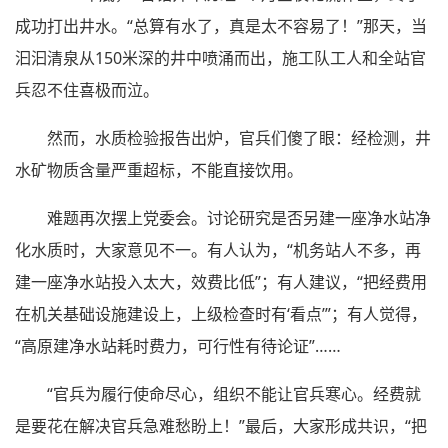
成功打出井水。“总算有水了，真是太不容易了！”那天，当
汩汩清泉从150米深的井中喷涌而出，施工队工人和全站官
兵忍不住喜极而泣。
然而，水质检验报告出炉，官兵们傻了眼：经检测，井
水矿物质含量严重超标，不能直接饮用。
难题再次摆上党委会。讨论研究是否另建一座净水站净
化水质时，大家意见不一。有人认为，“机务站人不多，再
建一座净水站投入太大，效费比低”；有人建议，“把经费用
在机关基础设施建设上，上级检查时有‘看点’”；有人觉得，
“高原建净水站耗时费力，可行性有待论证”……
“官兵为履行使命尽心，组织不能让官兵寒心。经费就
是要花在解决官兵急难愁盼上！”最后，大家形成共识，“把