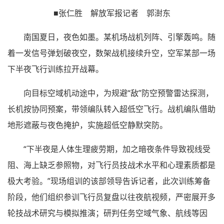
■张仁胜 解放军报记者 郭澍东
南国夏日，夜色如墨。某机场战机列阵、引擎轰鸣。随
着一发信号弹划破夜空，数架战机接续升空，空军某部一场
下半夜飞行训练拉开战幕。
向目标空域机动途中，为规避“敌”防空预警雷达探测，
长机按协同预案，带领编队转入超低空飞行。战机编队借助
地形遮蔽与夜色掩护，实施超低空静默突防。
“下半夜是人体生理疲劳期，加之暗夜条件导致视线受
阻、海上缺乏参照物，对飞行员技战术水平和心理素质都是
极大考验。”现场组训的该部领导告诉记者，此次训练筹备
阶段，他们组织参训飞行员复盘以往夜航视频，严密展开多
轮技战术研究与模拟推演；研判任务空域气象、航线等因