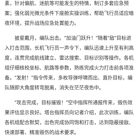
素，针对偏航、迷航等可能发生的特情，制订多套应急预
案；强化弱光微光条件下座舱实操训练，帮助飞行员适应暗
夜环境，提升战场应急处置能力。
披星戴月，编队出击。“加油门跃升！”随着“敌”目标进
入打击范围，长机飞行员一声令下，编队迅速上升至有利高
度，连贯完成航线建立、雷达搜索、目标识别等操作。各机
组仔细核校坐标、航路等参数，熟练完成火力打击前各项准
备。“发射！”指令传来，多枚导弹呼啸而出、直扑目标，编
队随即大角度转弯脱离，消失在茫茫夜色中。
“攻击完成，目标摧毁！”空中指挥所通报传来，毁伤效
果评估显示良好。塔台指挥员向记者介绍，此次训练，编队
各机组配合默契，出色完成协同饱和打击，达到隐蔽接敌、
快速部署、精准毁伤的战术要求。