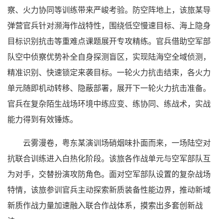
察、火力协同等训练带来严峻考验。防空阵地上，该旅某导
弹营官兵针对濒海作战特性，围绕低空慢速目标、海上隐身
目标识别抗击等重难点课题展开专攻精练。官兵借助空军部
队空中侦察优势补全自身探测盲区，实现陆海空全域侦测，
精准识别、快速锁定来袭目标。一轮火力抗击结束，各火力
单元随即机动转移、隐蔽部署，展开下一轮火力抗击准备。
官兵在复杂陌生战场环境中练应变、练协同、练战术，实战
能力得到有效锤炼。
云雾漫卷，粤东某演训场硝烟味扑面而来，一场陆空对
抗联合训练进入白热化阶段。该旅各作战单元与空军部队互
为对手，交替扮演攻防角色。面对空军部队设置的复杂战场
特情，该旅参训官兵主动探索新质装备性能边界，推动新域
新质作战力量加速融入联合作战体系，摸索出多套创新战