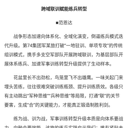
跨域联训赋能练兵转型
■范恩达
战争形态加速向体系化、全域化演变，倒逼练兵模式迭
代升级。第74集团军某旅打破“一地驻训、单项专攻”的传统
组训模式，携手多支空军部队开展跨域联训，为基层部队开
展体系练兵、加速军事训练转型升级提供了生动样本。
花盆里长不出劲松，鸟笼里飞不出雄鹰。一味关起门来
埋头苦练，往往很难突破训练瓶颈、提升训练质效。各级只
有主动跳出“军种思维”“兵种思维”等局限，打通“联”的关节
要害，生成“合”的关键能力，才能真正锻造制胜利剑。
练为战、训为战，军事训练转型升级本质是向体系要战
力、向融合要效能。该旅的练兵实践启示我们：唯有紧贴未