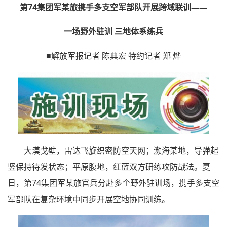
第74集团军某旅携手多支空军部队开展跨域联训——
一场野外驻训 三地体系练兵
■解放军报记者 陈典宏 特约记者 郑 烨
大漠戈壁，雷达飞旋织密防空天网；濒海某地，导弹起
竖保持待发状态；平原腹地，红蓝双方研练攻防战法。夏
日，第74集团军某旅官兵分赴多个野外驻训场，携手多支空
军部队在复杂环境中同步开展空地协同训练。