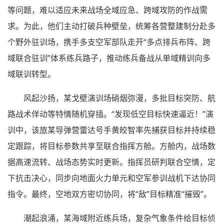
等问题，难以适应未来战场全域应急、跨域攻防的作战需
求。为此，他们主动打破兵种壁垒，统筹各营整建制分赴多
个野外驻训场，携手多支空军部队走开“多点排兵布阵、跨
域联合驻训”体系练兵路子，推动练兵备战从单域精训向多
域联训转型。
风起沙扬，某戈壁演训场硝烟弥漫，多批目标突防、航
路战术佯动等特情随机穿插。“发现低空目标快速逼近！”演
训中，该旅某导弹营雷达号手黄皎智率先捕获目标并持续稳
定跟踪，将目标参数共享至联合指挥方舱。方舱内，战场数
据高速流转、战场态势实时更新。指挥员研判联合空情，定
下抗击决心，同步向地面火力单元和空军参训战机下达协同
指令。最终，空地双方密切协同，将“敌”目标精准“摧毁”。
潮起浪涌，某海域附近练兵场，复杂气象条件给目标侦