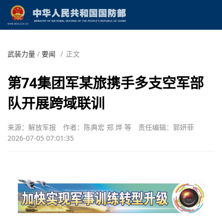
武装力量
/
要闻
/
正文
第74集团军某旅携手多支空军部
队开展跨域联训
来源：解放军报
作者：陈典宏 郑 烨 等
责任编辑：郭妍菲
2026-07-05 07:01:35