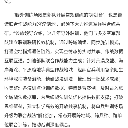
法。
“野外训练场既是部队开展常规训练的‘铸剑台’，也是锻
造联合作战能力的‘淬剑池’，必须下大力推进军兵种合练共
研。”该旅领导介绍，这几年野外驻训，他们与多支空军部
队建立联训联研长效机制，通过跨域编组、同步施训模式，
打通空地指挥通信链路，实现空情态势实时共享、作战数据
互联互通，加速部队联合作战能力生成；针对荒漠戈壁、海
岸滩涂、平原腹地等典型作战地域，组织官兵利用复杂陌生
环境深挖装备潜能、精研战法训法，梳理出一批战术成果；
收集整理各演训点位训练数据、特情处置案例，及时录入旅
全域战法数据库，为后续战法训法优化提供数据支撑；打破
思维壁垒，建立科学高效的开放共享机制，将单兵种训练场
升级为联合战法“孵化池”，常态开展跨地域、跨兵种、跨单
位联合训练，推动战训深度耦合。