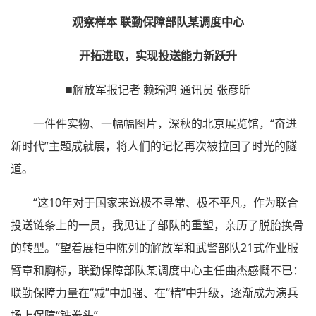
观察样本 联勤保障部队某调度中心
开拓进取，实现投送能力新跃升
■解放军报记者 赖瑜鸿 通讯员 张彦昕
一件件实物、一幅幅图片，深秋的北京展览馆，“奋进
新时代”主题成就展，将人们的记忆再次被拉回了时光的隧
道。
“这10年对于国家来说极不寻常、极不平凡，作为联合
投送链条上的一员，我见证了部队的重塑，亲历了脱胎换骨
的转型。”望着展柜中陈列的解放军和武警部队21式作业服
臂章和胸标，联勤保障部队某调度中心主任曲杰感慨不已：
联勤保障力量在“减”中加强、在“精”中升级，逐渐成为演兵
场上保障“铁拳头”。