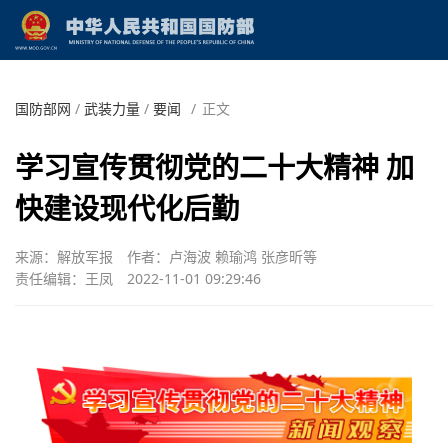
国防部网
/
武装力量
/
要闻
/
正文
学习宣传贯彻党的二十大精神 加
快建设现代化后勤
来源：解放军报
作者：卢海波 赖瑜鸿 张彦昕等
责任编辑：王凤
2022-11-01 09:29:46