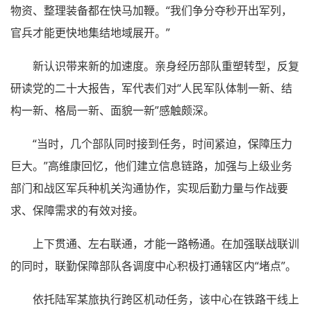
物资、整理装备都在快马加鞭。“我们争分夺秒开出军列，
官兵才能更快地集结地域展开。”
新认识带来新的加速度。亲身经历部队重塑转型，反复
研读党的二十大报告，军代表们对“人民军队体制一新、结
构一新、格局一新、面貌一新”感触颇深。
“当时，几个部队同时接到任务，时间紧迫，保障压力
巨大。”高维康回忆，他们建立信息链路，加强与上级业务
部门和战区军兵种机关沟通协作，实现后勤力量与作战要
求、保障需求的有效对接。
上下贯通、左右联通，才能一路畅通。在加强联战联训
的同时，联勤保障部队各调度中心积极打通辖区内“堵点”。
依托陆军某旅执行跨区机动任务，该中心在铁路干线上