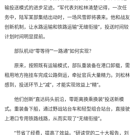
输投送模式的进步足迹。”军代表刘松林清楚记得，一次任
务中，陆军某部集结出动时，一场风雪即将袭来。他和战友
创新机制，让水路运输和铁路运输“无缝衔接”，投送时间较
计划时间明显提前。
部队机动“零等待”“一路通”如何实现？
原来，按照既有运输模式，部队重装备在港口卸载，需
租用地方拖挂车完成公路倒运，牵扯官兵大量精力。刘松林
感到，投送环节上“减”，才能实现效益上“精”。
他们创新“直达码头前沿，零距离换乘换装”投送新模
式。重装备下船，通过野战站台车和轻型组合站台，直接驶
上港口专用铁路线路，从而实现了“无缝衔接”。
“节省了经费，提高了效益。”研读党的二十大报告，刘