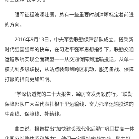
强军征程波澜壮阔，总有一些重要时刻清晰标定着前进
的方向。
2016年9月13日，中央军委联勤保障部队成立。搭乘新
时代强国强军的快车，在习近平强军思想指引下，联勤交通
运输系统实现全面转型——从交通保障到运输投送，从单一
模式到多级联投，从站点装卸到跨区机动，服务备战、保障
打赢的指向更加鲜明。
“学深悟透党的二十大报告，踔厉奋发勇毅前行。”联勤
保障部队广大军代表扎根千里运输线，奋力托举运输投送的
生命线、保障线、补给线。
曲杰说，报告提出“加快建设现代化后勤”“巩固提高一体
化国家战略体系和能力”，他们一定坚持向战为战，聚力打