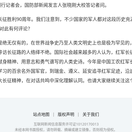
行例行记者会，国防部新闻发言人张晓刚大校答记者问。
长征胜利90周年。我们注意到，不少国家的军人都对这段历史充
问对此有何评论？
是绝无仅有的，在世界战争史乃至人类文明史上也是极为罕见的
寻访长征路的人络绎不绝。国际社会越来越多的人认为，红军长征
献身精神、用意志和勇气谱写的人类史诗。今年是中国工农红军长
学习的百余名外国军官，到瑞金、遵义、延安追寻红军足迹，沿
大长征精神，在对话共鸣中深化理解认同。也请大家继续关注这
站点地图
|
版权声明
|
关于我们
互联网新闻信息服务许可证10120170013
未经本网书面授权，请勿转载、摘编或建立镜像，否则视为侵权。