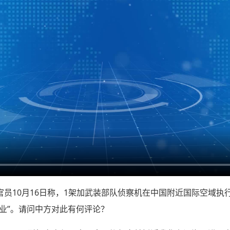
官员10月16日称，1架加武装部队侦察机在中国附近国际空域执
业”。请问中方对此有何评论？