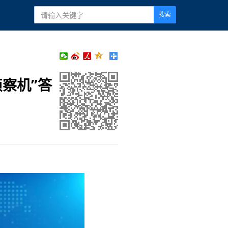
搜索
察机”答