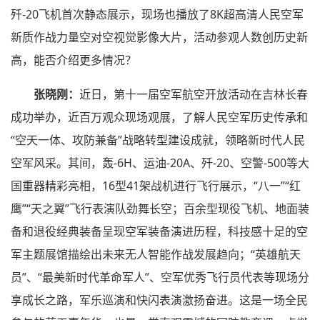
歼-20飞机首次静态展示，现场也播放了8K超高清人民空军
新质作战力量空对空视觉影像大片，活动参观人数创历史新
高，能否介绍更多情况？
张晓刚：
近日，第十一届空军航空开放活动在吉林长春
成功举办，近百万观众现场观展，了解人民空军历史传承和
“空天一体、攻防兼备”战略转型建设成就，领略新时代人民
空军风采。其间，轰-6H、运油-20A、歼-20、空警-500等大
国重器精彩亮相，16型41架战机进行飞行展示，“八一”“红
鹰”“天之翼”飞行表演队劲舞长空；百余型现役飞机、地面装
备和退役经典装备呈现空军装备演进历程，科技感十足的空
军主题展馆描绘出未来无人智能作战发展趋向；“英雄航天
员”、“
最美新时代革命军人
”、空军优秀飞行员代表等现场分
享成长之路，军乐巡演和快闪表演激扬奋进。这是一场全民