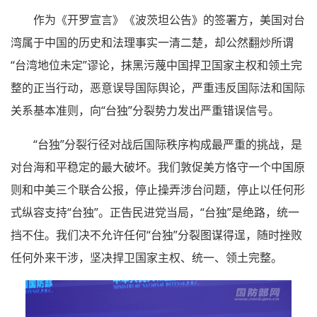
作为《开罗宣言》《波茨坦公告》的签署方，美国对台
湾属于中国的历史和法理事实一清二楚，却公然翻炒所谓
“台湾地位未定”谬论，抹黑污蔑中国捍卫国家主权和领土完
整的正当行动，恶意误导国际舆论，严重违反国际法和国际
关系基本准则，向“台独”分裂势力发出严重错误信号。
“台独”分裂行径对战后国际秩序构成最严重的挑战，是
对台海和平稳定的最大破坏。我们敦促美方恪守一个中国原
则和中美三个联合公报，停止操弄涉台问题，停止以任何形
式纵容支持“台独”。正告民进党当局，“台独”是绝路，统一
挡不住。我们决不允许任何“台独”分裂图谋得逞，随时挫败
任何外来干涉，坚决捍卫国家主权、统一、领土完整。