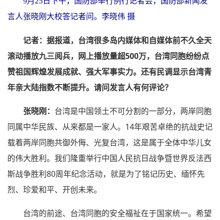
9月25日下午，国防部举行例行记者会，国防部新闻发
言人张晓刚大校答记者问。李晓伟 摄
记者：据报道，台湾很多岛内媒体和自媒体前不久全天
滚动播放九三阅兵，网上播放量超500万，台湾同胞纷纷点
赞祖国辉煌发展成就、强大军事实力。还有民调显示台湾青
年亲大陆指数不断提升。请问发言人有何评论？
张晓刚：
台湾是中国领土不可分割的一部分，两岸同胞
同属中华民族、从来都是一家人。14年艰苦卓绝的抗战史记
载着两岸同胞共御外侮、光复台湾，这是属于全体中华儿女
的伟大胜利。我们隆重举行中国人民抗日战争暨世界反法西
斯战争胜利80周年纪念活动，就是为了铭记历史、缅怀先
烈、珍爱和平、开创未来。
台湾的前途、台湾同胞的安全福祉在于国家统一。希望