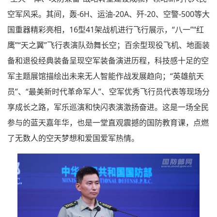
空军风采。其间，轰-6H、运油-20A、歼-20、空警-500等大
国重器精彩亮相，16型41架战机进行飞行展示，“八一”“红
鹰”“天之翼”飞行表演队劲舞长空；百余型现役飞机、地面装
备和退役经典装备呈现空军装备演进历程，科技感十足的空
军主题展馆描绘出未来无人智能作战发展趋向；“英雄航天
员”、“最美新时代革命军人”、空军优秀飞行员代表等现场分
享成长之路，军乐巡演和快闪表演激扬奋进。这是一场全民
参与的蓝天嘉年华，也是一堂直观震撼的国防教育课，点燃
了无数人的空天梦想和爱国爱军热情。