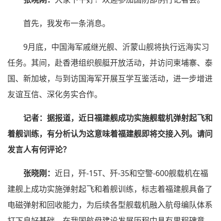
首先，我发布一条消息。
9月底，中国海军戚继光舰、沂蒙山舰将执行远海实习
任务。其间，赴香港组织舰艇开放活动，并访问柬埔寨、泰
国、新加坡，与到访国海军开展互学互鉴活动，进一步增进
友谊互信、深化务实合作。
记者：据报道，近日福建舰成功实施舰载机弹射起飞和
着舰训练，有分析认为这意味着福建舰即将交接入列。请问
发言人有何评论？
张晓刚：
近日，歼-15T、歼-35和空警-600舰载机在福
建舰上成功实施弹射起飞和着舰训练，标志着福建舰具备了
电磁弹射和回收能力，为后续各型舰载机融入航母编队体系
打下良好基础，在我国航母建设发展历程中具有里程碑意