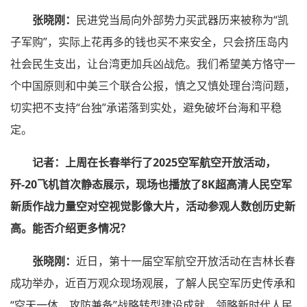
张晓刚：
民进党当局向外部势力买武器历来被称为“凯
子军购”，实际上花再多的钱也买不来安全，只会挤压岛内
社会民生支出，让台湾更加兵凶战危。我们希望美方恪守一
个中国原则和中美三个联合公报，慎之又慎处理台湾问题，
切实把不支持“台独”承诺落到实处，避免破坏台海和平稳
定。
记者：上周在长春举行了2025空军航空开放活动，
歼-20飞机首次静态展示，现场也播放了8K超高清人民空军
新质作战力量空对空视觉影像大片，活动参观人数创历史新
高。能否介绍更多情况？
张晓刚：
近日，第十一届空军航空开放活动在吉林长春
成功举办，近百万观众现场观展，了解人民空军历史传承和
“空天一体、攻防兼备”战略转型建设成就，领略新时代人民