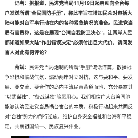
记者：据报道，民进党当局11月19日起启动向全台每
户发送所谓“全民国防手册”，称此举旨在增加民众对包括大
陆可能对台军事行动在内的各种紧急情况的准备。民进党当
局有官员称，这是在展现“台湾自我防卫决心”，让两岸人民
都知道如果大陆“作出错误决定”必须付出巨大代价。请问发
言人对此有何评论？
蒋斌：
民进党当局炮制的所谓“手册”谎话连篇，散播战
争恐惧和临战气氛，煽动两岸对立对抗，这与要和平、要发
展、要交流、要合作的岛内主流民意背道而驰，充分暴露其
“以武谋独”、“备战谋独”险恶用心。我们相信广大台湾同胞
能够认清民进党当局祸台害台的本质，积极行动起来共同反
对“台独”势力的倒行逆施，维护自身安全福祉和台海和平稳
定，共襄祖国统一、民族复兴伟业。