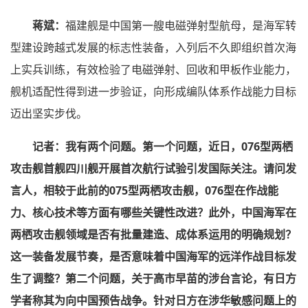
蒋斌：
福建舰是中国第一艘电磁弹射型航母，是海军转
型建设跨越式发展的标志性装备，入列后不久即组织首次海
上实兵训练，有效检验了电磁弹射、回收和甲板作业能力，
舰机适配性得到进一步验证，向形成编队体系作战能力目标
迈出坚实步伐。
记者：我有两个问题。第一个问题，近日，076型两栖
攻击舰首舰四川舰开展首次航行试验引发国际关注。请问发
言人，相较于此前的075型两栖攻击舰，076型在作战能
力、核心技术等方面有哪些关键性改进？此外，中国海军在
两栖攻击舰领域是否有批量建造、成体系运用的明确规划？
这一装备发展节奏，是否意味着中国海军的远洋作战目标发
生了调整？第二个问题，关于高市早苗的涉台言论，有日方
学者称其为向中国预告战争。针对日方在涉华敏感问题上的