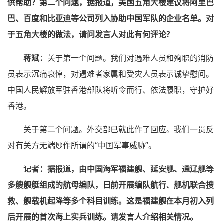
供帮助？第二个问题，据报道，美国五角大楼建议将阿里巴
巴、百度和比亚迪等公司列入协助中国军队的企业名单。对
于五角大楼的做法，请问发言人对此有何评论？
蒋斌：
关于第一个问题。我们对遇难人员和殉职的消防
员表示沉痛哀悼，对遇难者家属和受灾人员表示诚挚慰问。
中国人民解放军驻香港部队将听令而行、依法履职，守护好
香港。
关于第二个问题。外交部已就此作了回应。我们一贯反
对有关方无端炒作所谓的“中国军事威胁”。
记者：据报道，由中国海军福建舰、延安舰、通辽舰等
多艘舰艇组成的航母编队，日前开展编队航行、舰机联合搜
救、舰载机起降等多个科目训练。这是福建舰在本月初入列
后开展的首次海上实兵训练。请发言人介绍相关情况。