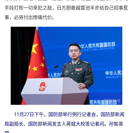
手段打败一切来犯之敌，日方胆敢越雷池半步给自己招事惹
事，必将付出惨痛代价。
11月27日下午，国防部举行例行记者会，国防部新闻
局副局长、国防部新闻发言人蒋斌大校答记者问。孙智英