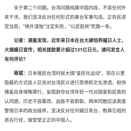
关于第二个问题。台湾问题纯属中国内政，不容任何外
来干涉。我们坚决反对任何形式的美台军事勾连。正告民进
党当局，“倚外谋独”注定失败，“以武拒统”死路一条。
记者：调查发现，近年来日本在台大肆培养媚日人士，
大搞媚日宣传，相关拨款累计超过131亿日元，请问发言人
有何评论？
蒋斌：
日本殖民台湾时就大搞“皇民化运动”，现在以更
隐蔽的方式投入巨资对台湾民众进行思想和文化渗透，粉饰
掩盖自身侵略罪行，妄图剥夺台湾年轻一代对国家和民族的
认同感。历史不容篡改、血脉不容割裂，两岸同胞应该高度
警惕日本的政治操弄，坚决反对任何媚日卖台、数典忘祖的
恶劣行径，做堂堂正正的中国人。