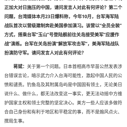
正加大对日施压的中国，请问发言人对此有何评论？
第二个
问题，台湾媒体本月23日爆料称，今年10月，台军海军陆
战队首次以营级建制奔赴美国参加演习。该营以“全员全装”
方式，搭乘台军“玉山”号登陆舰前往关岛接受美军“应援作
战”演练。台军在关岛扮演“解放军攻击军”，美海军陆战队
扮演防守军。请问发言人对此有何评论？
蒋斌：
关于第一个问题。日本首相高市早苗公然发表涉
台错误言论，暗示武力介入台海可能性，激起中国人民的公
愤和谴责。钓鱼岛及其附属岛屿是中国固有领土，无论美日
说什么、做什么，都无法改变这一事实，更无法动摇中方维
护国家主权和领土完整的坚定决心。美方一些人应该多做符
合自己身份和有利于地区和平稳定的事，而不是煽风点火、
搅局生事。