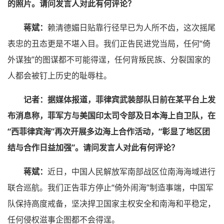
的照片。请问发言人对此有何评论？
蒋斌：
赖清德媚日贴靠行径早已为人所不齿，这次摇尾
表忠的丑态更是不堪入目。我们正告民进党当局，任何“倚
外谋独”的图谋都不可能得逞，任何背叛民族、分裂国家的
人都会被钉上历史的耻辱柱。
记者：据媒体报道，菲律宾武装部队日前在某平台上发
布消息称，菲军方与美国印太司令部及日本海上自卫队，在
“西菲律宾海”再次开展多边海上合作活动，“彰显了地区团
结与合作日益加强”。请问发言人对此有何评论？
蒋斌：
近日，中国人民解放军南部战区位南海海域进行
联合巡航。我们正告菲方停止“倚外闹海”制造事端，中国军
队保持高度戒备，坚决捍卫国家主权安全和南海和平稳定，
任何侵权滋事企图都不会得逞。