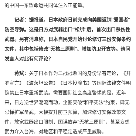
的中国—东盟命运共同体注入正能量。
记者：据报道，日本政府日前完成向美国返销“爱国者”
防空导弹。这是日方对武器出口“松绑”后，首次出口杀伤性
武器。另有消息称，日本自民党开始讨论修订三份安保条约
文件，其中包括修改“无核三原则”、增加防卫开支等。请问
发言人对此有何评论？
蒋斌：
关于日本作为二战战败国的身份早有定论，《开
罗宣言》《波茨坦公告》《日本投降书》等国际法律文件明
确禁止日本重新武装。需要国际社会高度警惕的是，近年
来，日方逆世界潮流而动，企图突破“和平宪法”约束，肆无
忌惮扩军备武，大幅提升防卫预算，加速修订安保政策文
件，放宽武器出口限制，图谋放弃“无核三原则”，甚至妄想
武力介入台海，对地区和平稳定造成严重威胁。